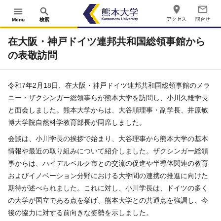
place
mail_outline
menu
search
アクセス
問合せ
Menu
検索
在大阪・神戸ドイツ連邦共和国総領事館から
の表敬訪問
令和7年2月18日、在大阪・神戸ドイツ連邦共和国総領事館のメラ
ニー・ザクシンガー総領事らが熊本大学を訪問し、小川久雄学長
と面会しました。熊本大学からは、大谷順理事・副学長、井原敏
博大学院自然科学教育部長が同席しました。
会談は、小川学長の挨拶で始まり、大谷理事から熊本大学の基本
情報や最近の取り組みについて紹介しました。ザクシンガー総領
事からは、ハイデルベルク市との交流の促進や半導体関連の教育
およびイノベーション分野における大学間の連携の推進に向けた
期待が述べられました。これに対し、小川学長は、ドイツの多く
の大学が国立である点を挙げ、熊本大学との共通点を強調し、今
後の協力に対する前向きな姿勢を示しました。