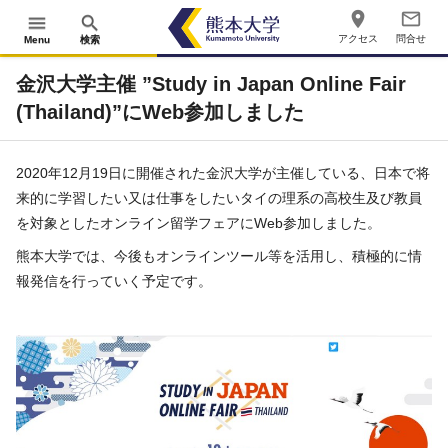
place
mail_outline
menu
search
アクセス
問合せ
Menu
検索
金沢大学主催 ”Study in Japan Online Fair
(Thailand)”にWeb参加しました
2020
年
12
月
19
日に開催された金沢大学が主催している、日本で将
来的に学習したい又は仕事をしたいタイの理系の高校生及び教員
を対象としたオンライン留学フェアに
Web
参加しました。
熊本大学では、今後もオンラインツール等を活用し、積極的に情
報発信を行っていく予定です。