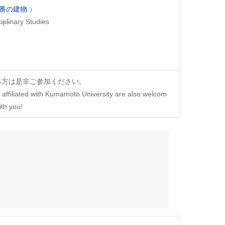
]番の建物
）
iplinary Studies
る方は是非ご参加ください。
 affiliated with Kumamoto University are also welcom
ith you!