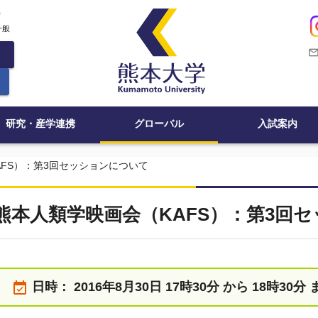
c
一般
mail_outli
研究・産学連携
グローバル
入試案内
AFS）：第3回セッションについて
熊本人類学映画会（KAFS）：第3回
event_available
日時：
2016年8月30日 17時30分 から 18時30分 