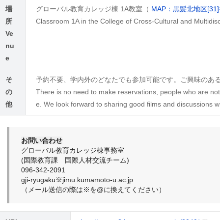
場
グローバル教育カレッジ棟 1A教室（
MAP：黒髪北地区[31
所
Classroom 1A in the College of Cross-Cultural and Multidisc
Ve
nu
e
そ
予約不要、学内外のどなたでも参加可能です。ご興味のあ
の
There is no need to make reservations, people who are not
他
e. We look forward to sharing good films and discussions w
お問い合わせ
グローバル教育カレッジ棟事務室
(国際教育課 国際人材交流チーム)
096-342-2091
gji-ryugaku※jimu.kumamoto-u.ac.jp
（メール送信の際は※を@に換えてください）