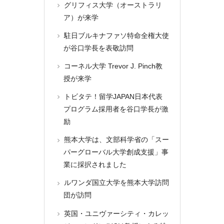
グリフィス大学（オーストラリ
ア）が来学
駐日ブルキナファソ特命全権大使
が谷口学長を表敬訪問
コーネル大学 Trevor J. Pinch教
授が来学
トビタテ！留学JAPAN日本代表
プログラム採用者を谷口学長が激
励
熊本大学は、文部科学省の「スー
パーグローバル大学創成支援」事
業に採択されました
ルワンダ国立大学を熊本大学訪問
団が訪問
英国・ユニヴァーシティ・カレッ