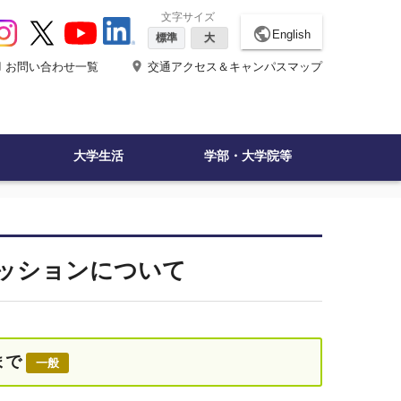
文字サイズ
public
English
標準
大
ne
place
お問い合わせ一覧
交通アクセス＆キャンパスマップ
大学生活
学部・大学院等
セッションについて
まで
一般