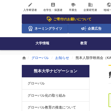
create
account_box
school
business
publi
入学希望者
在学生・保護者
卒業生
企業研究者
地域
ご寄付のお願いについて
ネーミングライツ
企業広告
大学情報
教育
グローバル
お知らせ
熊本人類学映画会（K
home
熊本大学ナビゲーション
グローバル
グローバル化の取り組み
グローバル教育の推進について