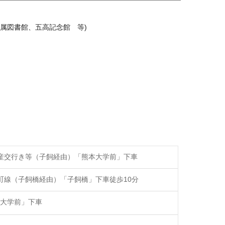
属図書館、五高記念館 等)
森産交行き等（子飼経由）「熊本大学前」下車
和町線（子飼橋経由）「子飼橋」下車徒歩10分
大学前」下車