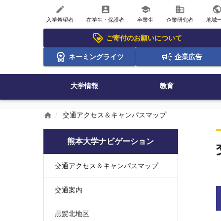
create
account_box
school
business
publi
入学希望者
在学生・保護者
卒業生
企業研究者
地域
ご寄付のお願いについて
ネーミングライツ
企業広告
大学情報
教育
交通アクセス＆キャンパスマップ
home
熊本大学ナビゲーション
交通アクセス＆キャンパスマップ
交通案内
黒髪北地区