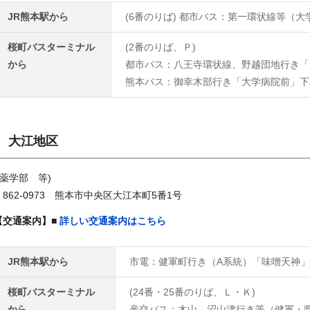
JR熊本駅から
(6番のりば) 都市バス：第一環状線等（
桜町バスターミナル
(2番のりば、Ｐ)
から
都市バス：八王寺環状線、野越団地行き「
熊本バス：御幸木部行き「大学病院前」下
大江地区
薬学部 等)
〒862-0973 熊本市中央区大江本町5番1号
【交通案内】■
詳しい交通案内はこちら
JR熊本駅から
市電：健軍町行き（A系統）「味噌天神」
桜町バスターミナル
(24番・25番のりば、Ｌ・Ｋ)
から
産交バス：木山、沼山津行き等（健軍・