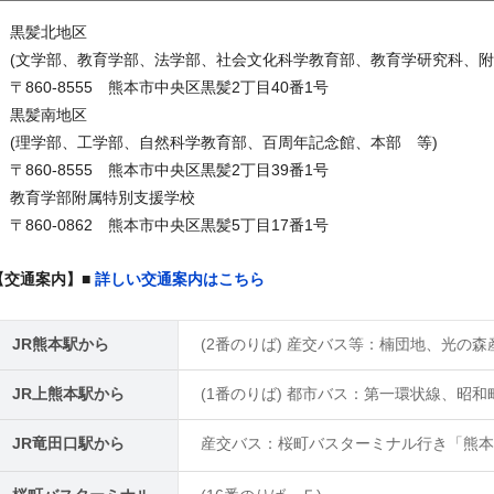
黒髪北地区
(文学部、教育学部、法学部、社会文化科学教育部、教育学研究科、附
〒860-8555 熊本市中央区黒髪2丁目40番1号
黒髪南地区
(理学部、工学部、自然科学教育部、百周年記念館、本部 等)
〒860-8555 熊本市中央区黒髪2丁目39番1号
教育学部附属特別支援学校
〒860-0862 熊本市中央区黒髪5丁目17番1号
【交通案内】■
詳しい交通案内はこちら
JR熊本駅から
(2番のりば) 産交バス等：楠団地、光の
JR上熊本駅から
(1番のりば) 都市バス：第一環状線、昭
JR竜田口駅から
産交バス：桜町バスターミナル行き「熊本