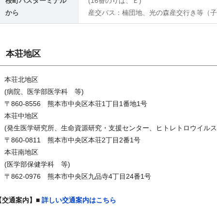
桜町バスターミナル
(16番のりば、Ｅ)
から
産交バス：楠団地、光の森産交行き等（子
本荘地区
本荘北地区
(病院、医学部医学科 等)
〒860-8556 熊本市中央区本荘1丁目1番地1号
本荘中地区
(発生医学研究所、生命資源研究・支援センター、ヒトレトロウイルス
〒860-0811 熊本市中央区本荘2丁目2番1号
本荘南地区
(医学部保健学科 等)
〒862-0976 熊本市中央区九品寺4丁目24番1号
【交通案内】■
詳しい交通案内はこちら