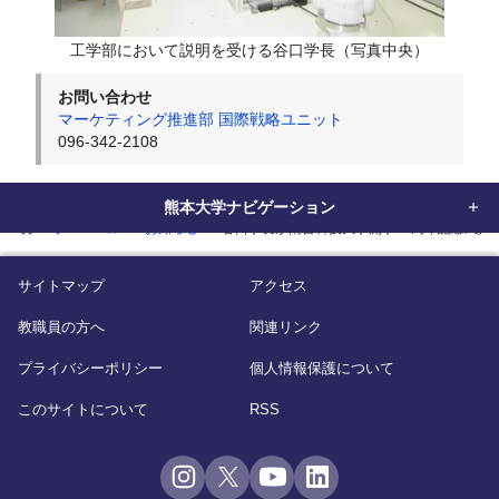
工学部において説明を受ける谷口学長（写真中央）
お問い合わせ
マーケティング推進部 国際戦略ユニット
096-342-2108
熊本大学ナビゲーション
home
グローバル
お知らせ
谷口学長が南台科技大学開学45周年記念式典
サイトマップ
アクセス
教職員の方へ
関連リンク
プライバシーポリシー
個人情報保護について
このサイトについて
RSS