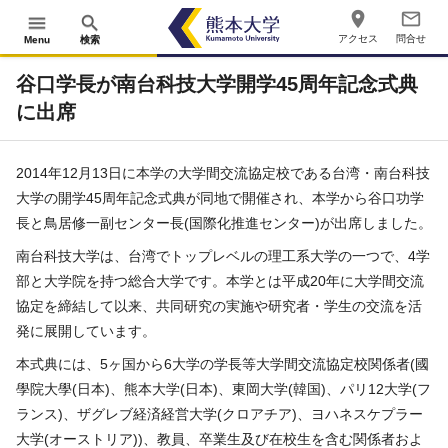
place
mail_outline
menu
search
アクセス
問合せ
Menu
検索
谷口学長が南台科技大学開学45周年記念式典
に出席
2014年12月13日に本学の大学間交流協定校である台湾・南台科技
大学の開学45周年記念式典が同地で開催され、本学から谷口功学
長と鳥居修一副センター長(国際化推進センター)が出席しました。
南台科技大学は、台湾でトップレベルの理工系大学の一つで、4学
部と大学院を持つ総合大学です。本学とは平成20年に大学間交流
協定を締結して以来、共同研究の実施や研究者・学生の交流を活
発に展開しています。
本式典には、5ヶ国から6大学の学長等大学間交流協定校関係者(國
學院大學(日本)、熊本大学(日本)、東岡大学(韓国)、パリ12大学(フ
ランス)、ザグレブ経済経営大学(クロアチア)、ヨハネスケプラー
大学(オーストリア))、教員、卒業生及び在校生を含む関係者およ