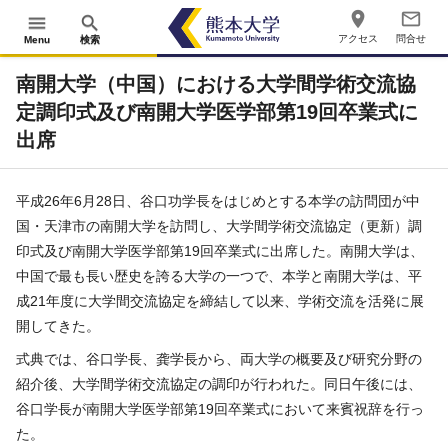
place
mail_outline
menu
search
アクセス
問合せ
Menu
検索
南開大学（中国）における大学間学術交流協
定調印式及び南開大学医学部第19回卒業式に
出席
平成26年6月28日、谷口功学長をはじめとする本学の訪問団が中
国・天津市の南開大学を訪問し、大学間学術交流協定（更新）調
印式及び南開大学医学部第19回卒業式に出席した。南開大学は、
中国で最も長い歴史を誇る大学の一つで、本学と南開大学は、平
成21年度に大学間交流協定を締結して以来、学術交流を活発に展
開してきた。
式典では、谷口学長、龚学長から、両大学の概要及び研究分野の
紹介後、大学間学術交流協定の調印が行われた。同日午後には、
谷口学長が南開大学医学部第19回卒業式において来賓祝辞を行っ
た。