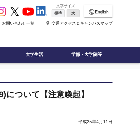
文字サイズ
public
English
標準
大
ne
place
お問い合わせ一覧
交通アクセス＆キャンパスマップ
大学生活
学部・大学院等
9)について【注意喚起】
平成25年4月11日