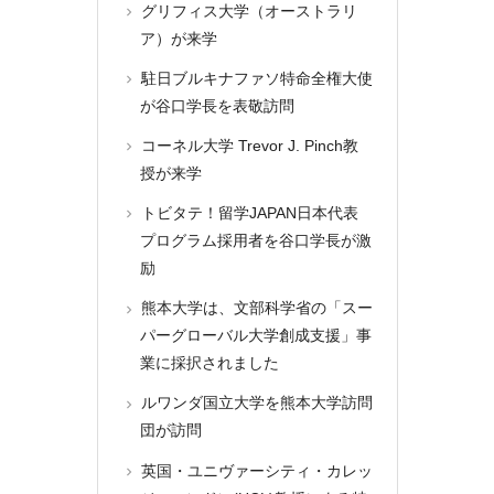
グリフィス大学（オーストラリ
ア）が来学
駐日ブルキナファソ特命全権大使
が谷口学長を表敬訪問
コーネル大学 Trevor J. Pinch教
授が来学
トビタテ！留学JAPAN日本代表
プログラム採用者を谷口学長が激
励
熊本大学は、文部科学省の「スー
パーグローバル大学創成支援」事
業に採択されました
ルワンダ国立大学を熊本大学訪問
団が訪問
英国・ユニヴァーシティ・カレッ