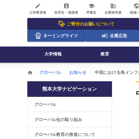
create
account_box
school
business
publi
入学希望者
在学生・保護者
卒業生
企業研究者
地域
ご寄付のお願いについて
ネーミングライツ
企業広告
大学情報
教育
グローバル
お知らせ
中国における鳥インフル
home
熊本大学ナビゲーション
グローバル
グローバル化の取り組み
グローバル教育の推進について