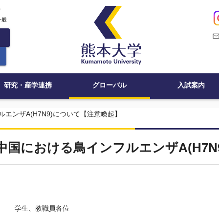
c
一般
mail_outli
研究・産学連携
グローバル
入試案内
エンザA(H7N9)について【注意喚起】
中国における鳥インフルエンザA(H7N
学生、教職員各位