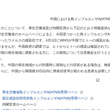
中国における鳥インフルエンザA(H7N
このことについて、厚生労働省及び内閣官房から下記のとおり情報提供
厚生労働省のホームページによると、今回見つかった鳥インフルエンザA(
かったウイルスの感染症です。4月1日にWHOが中国でヒトへの感染が
いませんが、中国政府の調査では、ヒトからヒトへの感染は確認されて
中国の発生地域に渡航される方に、この病気について注意喚起を行うと
い。
また、中国の発生地域からの到着時に発熱などの症状がある場合は、検
さらに、中国から帰国後10日以内に肺炎症状等が疑われる患者を診察し
記
厚生労働省鳥インフルエンザA(H7N9)専用ページ
国立感染症研究所鳥インフルエンザA(H7N9)専用ページ
内閣官房ホームページ