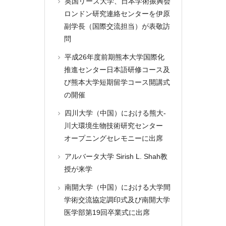
英国リーズ大学、日本学術振興会
ロンドン研究連絡センターを伊原
副学長（国際交流担当）が表敬訪
問
平成26年度前期熊本大学国際化
推進センター日本語研修コース及
び熊本大学短期留学コース開講式
の開催
四川大学（中国）における熊大-
川大環境生物技術研究センター
オープニングセレモニーに出席
アルバータ大学 Sirish L. Shah教
授が来学
南開大学（中国）における大学間
学術交流協定調印式及び南開大学
医学部第19回卒業式に出席