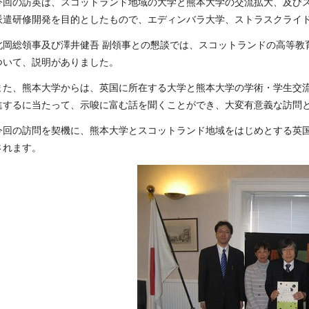
今回の訪英は、スコットランド地域の大学と熊本大学の交流拡大、及び
派遣研修開発を目的としたもので、エディンバラ大学、ストラスクライ
北岡総領事及び澤井健吾 副領事との懇談では、スコットランドの高等教
ついて、説明がありました。
また、熊本大学からは、英国に所在する大学と熊本大学の学術・学生交
進するに当たって、示唆に富む話を聞くことができ、大変有意義な訪問
今回の訪問を契機に、熊本大学とスコットランド地域をはじめとする英
されます。