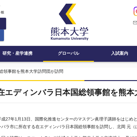
c
一般
mail_outli
研究・産学連携
グローバル
入試案内
総領事館を熊本大学訪問団が訪問
在エディンバラ日本国総領事館を熊本
平成27年1月13日、国際化推進センターのマスデン眞理子講師をはじ
ンバラ市に所在する在エディンバラ日本国総領事館を訪問し、北岡 元（