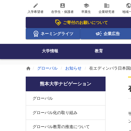
create
account_box
school
business
publi
入学希望者
在学生・保護者
卒業生
企業研究者
地域
ご寄付のお願いについて
ネーミングライツ
企業広告
大学情報
教育
グローバル
お知らせ
在エディンバラ日本国
home
熊本大学ナビゲーション
グローバル
グローバル化の取り組み
グローバル教育の推進について