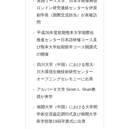
英国リーズ大学、日本学術振興会
ロンドン研究連絡センターを伊原
副学長（国際交流担当）が表敬訪
問
平成26年度前期熊本大学国際化
推進センター日本語研修コース及
び熊本大学短期留学コース開講式
の開催
四川大学（中国）における熊大-
川大環境生物技術研究センター
オープニングセレモニーに出席
アルバータ大学 Sirish L. Shah教
授が来学
南開大学（中国）における大学間
学術交流協定調印式及び南開大学
医学部第19回卒業式に出席