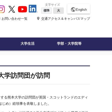
文字サイズ
public
English
標準
大
ne
place
お問い合わせ一覧
交通アクセス＆キャンパスマップ
大学生活
学部・大学院等
大学訪問団が訪問
めとする熊本大学の訪問団が英国・スコットランドのエディ
はじめ）総領事を表敬しました。