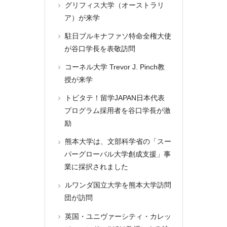
グリフィス大学（オーストラリ
ア）が来学
駐日ブルキナファソ特命全権大使
が谷口学長を表敬訪問
コーネル大学 Trevor J. Pinch教
授が来学
トビタテ！留学JAPAN日本代表
プログラム採用者を谷口学長が激
励
熊本大学は、文部科学省の「スー
パーグローバル大学創成支援」事
業に採択されました
ルワンダ国立大学を熊本大学訪問
団が訪問
英国・ユニヴァーシティ・カレッ