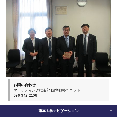
お問い合わせ
マーケティング推進部 国際戦略ユニット
096-342-2108
熊本大学ナビゲーション
home
グローバル
お知らせ
ハルビン工業大学 呂暁偉調査研究員と鄭明東