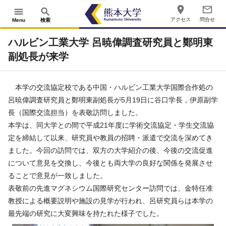
place
mail_outline
menu
search
アクセス
問合せ
Menu
検索
ハルビン工業大学 呂暁偉調査研究員と鄭明東
副処長が来学
本学の交流協定校である中国・ハルビン工業大学国際合作処の
呂暁偉調査研究員と鄭明東副処長が5月19日に谷口学長，伊原副学
長（国際交流担当）を表敬訪問しました。
本学は、同大学との間で平成21年度に学術交流協定・学生交流協
定を締結して以来、研究員や教員の招聘・派遣で交流を深めてき
ました。今回の訪問では、双方の大学紹介の後、今後の交流促進
について意見を交換し、今後とも両大学の良好な関係を発展させ
ることで意見が一致しました。
表敬前の先進マグネシウム国際研究センター訪問では、金特任准
教授による概要説明や施設の見学が行われ、呂研究員らは本学の
最先端の研究に大変興味を持たれた様子でした。