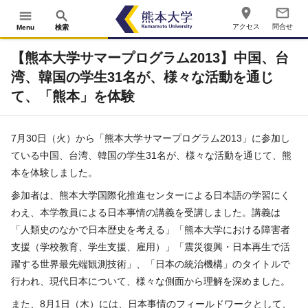
place
mail_outline
menu
search
アクセス
問合せ
Menu
検索
【熊本大学サマープログラム2013】中国、台
湾、韓国の学生31名が、様々な活動を通じ
て、「熊本」を体験
7月30日（火）から「熊本大学サマープログラム2013」に参加し
ている中国、台湾、韓国の学生31名が、様々な活動を通じて、熊
本を体験しました。
参加者は、熊本大学国際化推進センターによる日本語の学習にく
わえ、本学教員による日本事情の講義を受講しました。講義は
「人類史のなかで日本歴史を考える」「熊本大学における障害者
支援（学校教育、学生支援、雇用）」「震災復興・日本再生で活
躍する世界最先端観測技術」、「日本の統治機構」のタイトルで
行われ、現代日本について、様々な側面から理解を深めました。
また、8月1日（木）には、日本事情のフィールドワークとして、