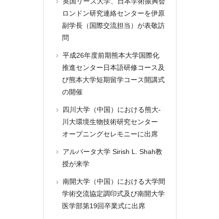
英国リーズ大学、日本学術振興会
ロンドン研究連絡センターを伊原
副学長（国際交流担当）が表敬訪
問
平成26年度前期熊本大学国際化
推進センター日本語研修コース及
び熊本大学短期留学コース開講式
の開催
四川大学（中国）における熊大-
川大環境生物技術研究センター
オープニングセレモニーに出席
アルバータ大学 Sirish L. Shah教
授が来学
南開大学（中国）における大学間
学術交流協定調印式及び南開大学
医学部第19回卒業式に出席