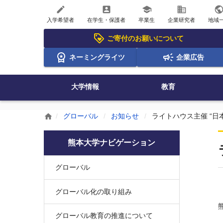
create
account_box
school
business
publi
入学希望者
在学生・保護者
卒業生
企業研究者
地域
ご寄付のお願いについて
ネーミングライツ
企業広告
大学情報
教育
グローバル
お知らせ
ライトハウス主催 “日本
home
熊本大学ナビゲーション
グローバル
グローバル化の取り組み
グローバル教育の推進について