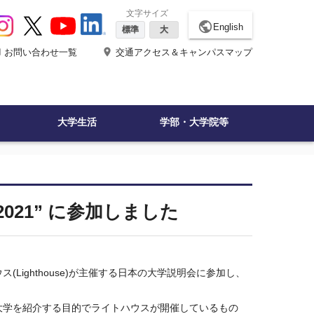
文字サイズ
public
English
標準
大
ne
place
お問い合わせ一覧
交通アクセス＆キャンパスマップ
大学生活
学部・大学院等
021” に参加しました
ウス
(Lighthouse)
が主催する日本の大学説明会に参加し、
学を紹介する目的でライトハウスが開催しているもの