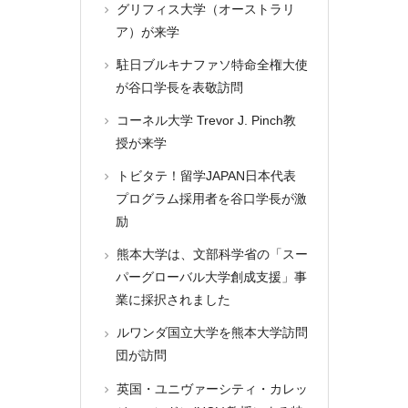
グリフィス大学（オーストラリ
ア）が来学
駐日ブルキナファソ特命全権大使
が谷口学長を表敬訪問
コーネル大学 Trevor J. Pinch教
授が来学
トビタテ！留学JAPAN日本代表
プログラム採用者を谷口学長が激
励
熊本大学は、文部科学省の「スー
パーグローバル大学創成支援」事
業に採択されました
ルワンダ国立大学を熊本大学訪問
団が訪問
英国・ユニヴァーシティ・カレッ