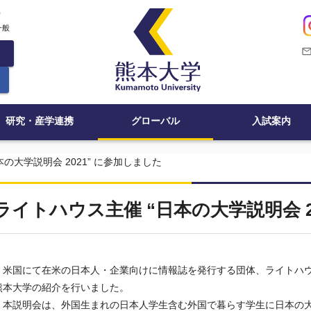
c
一般
mail_outli
研究・産学連携
グローバル
入試案内
の大学説明会 2021” に参加しました
ライトハウス主催 “日本の大学説明会 2
米国にて在米の日本人・企業向けに情報誌を発行する団体、ライトハ
熊本大学の紹介を行いました。
本説明会は、外国生まれの日本人学生含む外国で暮らす学生に日本の大