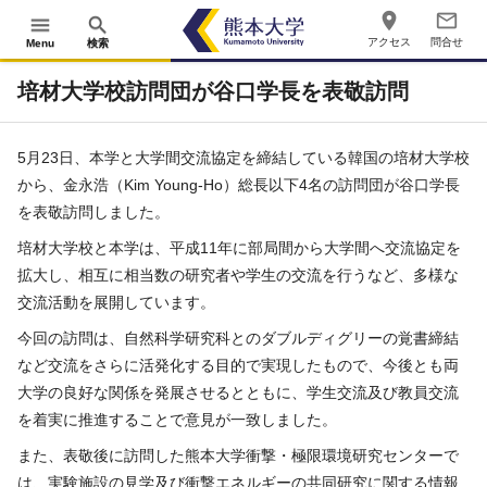
place
mail_outline
menu
search
アクセス
問合せ
Menu
検索
培材大学校訪問団が谷口学長を表敬訪問
5月23日、本学と大学間交流協定を締結している韓国の培材大学校
から、金永浩（Kim Young-Ho）総長以下4名の訪問団が谷口学長
を表敬訪問しました。
培材大学校と本学は、平成11年に部局間から大学間へ交流協定を
拡大し、相互に相当数の研究者や学生の交流を行うなど、多様な
交流活動を展開しています。
今回の訪問は、自然科学研究科とのダブルディグリーの覚書締結
など交流をさらに活発化する目的で実現したもので、今後とも両
大学の良好な関係を発展させるとともに、学生交流及び教員交流
を着実に推進することで意見が一致しました。
また、表敬後に訪問した熊本大学衝撃・極限環境研究センターで
は、実験施設の見学及び衝撃エネルギーの共同研究に関する情報