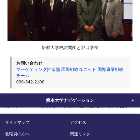
培材大学校訪問団と谷口学長
お問い合わせ
マーケティング推進部 国際戦略ユニット 国際事業戦略
チーム
096-342-2106
熊本大学ナビゲーション
home
グローバル
お知らせ
培材大学校訪問団が谷口学長を表敬訪問
サイトマップ
アクセス
教職員の方へ
関連リンク