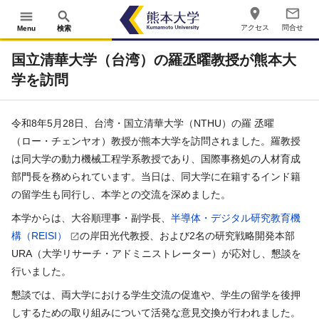
place
mail_outline
menu
search
アクセス
問合せ
Menu
検索
国立清華大学（台湾）の羅丞曜教授が熊本大
学を訪問
令和
8
年
5
月
28
日、台湾・国立清華大学（
NTHU
）の羅 丞曜
（ロー・チェンヤオ）教授が熊本大学を訪問されました。羅教授
は同大学の動力機械工程学系教授であり、国際事務処の人材育成
部門長を務められています。当日は、同大学に在籍するインド籍
の留学生も同行し、本学との交流を深めました。
本学からは、大谷順理事・副学長、
半導体・デジタル研究教育機
構（
REISI
）
の岸田光代教授、および
2
名の研究戦略開発本部
URA
（大学リサーチ・アドミニストレーター）が応対し、懇談を
行いました。
懇談では、両大学における学生交流の促進や、学生の留学を後押
しするための取り組みについて活発な意見交換が行われました。