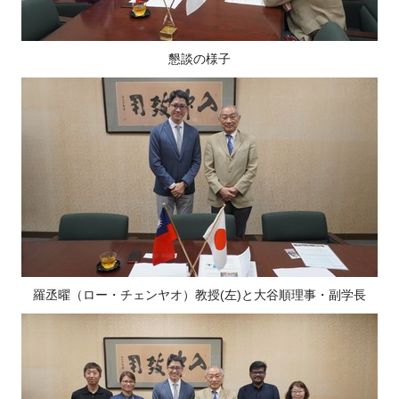
懇談の様子
羅丞曜（ロー・チェンヤオ）教授
(
左
)
と大谷順理事・副学長