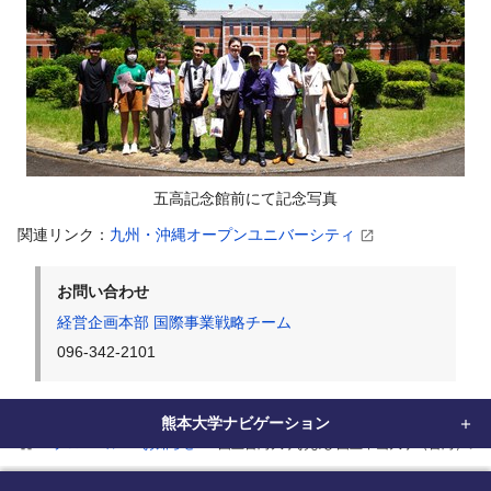
五高記念館前にて記念写真
関連リンク：
九州・沖縄オープンユニバーシティ
お問い合わせ
経営企画本部 国際事業戦略チーム
096-342-2101
熊本大学ナビゲーション
home
グローバル
お知らせ
国立台湾大学および国立中山大学（台湾）の