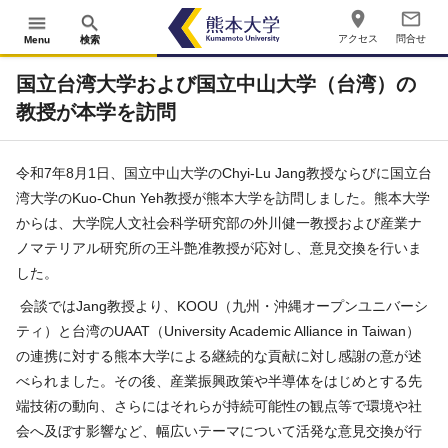
place
mail_outline
menu
search
アクセス
問合せ
Menu
検索
国立台湾大学および国立中山大学（台湾）の
教授が本学を訪問
令和
7
年
8
月
1
日、国立中山大学の
Chyi-Lu Jang
教授ならびに国立台
湾大学の
Kuo-Chun Yeh
教授が熊本大学を訪問しました。熊本大学
からは、大学院人文社会科学研究部の外川健一教授および産業ナ
ノマテリアル研究所の王斗艶准教授が応対し、意見交換を行いま
した。
会談では
Jang
教授より、
KOOU
（九州・沖縄オープンユニバーシ
ティ）と台湾の
UAAT
（
University Academic Alliance in Taiwan
）
の連携に対する熊本大学による継続的な貢献に対し感謝の意が述
べられました。その後、産業振興政策や半導体をはじめとする先
端技術の動向、さらにはそれらが持続可能性の観点等で環境や社
会へ及ぼす影響など、幅広いテーマについて活発な意見交換が行