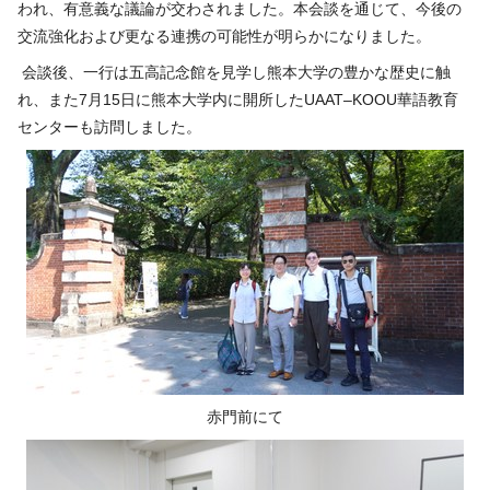
われ、有意義な議論が交わされました。本会談を通じて、今後の
交流強化および更なる連携の可能性が明らかになりました。
会談後、一行は五高記念館を見学し熊本大学の豊かな歴史に触
れ、また
7
月
15
日に熊本大学内に開所した
UAAT–KOOU
華語教育
センターも訪問しました。
赤門前にて