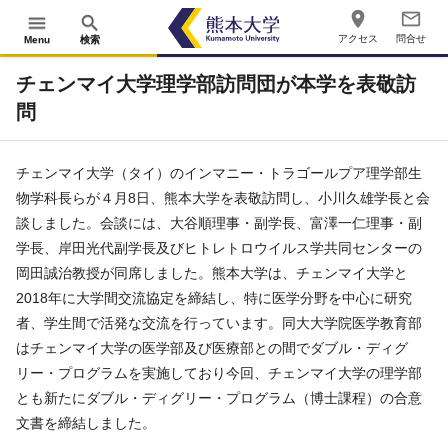
place
mail_outline
menu
search
アクセス
問合せ
Menu
検索
チェンマイ大学理学部訪問団が本学を表敬訪
問
チェンマイ大学（タイ）のインマニー・トラゴールプア理学部生
物学科長らが４月
8
日、熊本大学を表敬訪問し、小川久雄学長と会
談しました。会談には、大谷順理事・副学長、富澤一仁理事・副
学長、岸田光代副学長及びヒトレトロウイルス学共同センターの
岡田誠治教授が同席しました。熊本大学は、チェンマイ大学と
2018
年に大学間交流協定を締結し、特に医学分野を中心に研究
者、学生間で活発な交流を行っています。同大大学院医学教育部
はチェンマイ大学の医学部及び医療部との間でダブル・ディグ
リー・プログラムを実施しており今回、チェンマイ大学の理学部
とも新たにダブル・ディグリー・プログラム（博士課程）の合意
文書を締結しました。