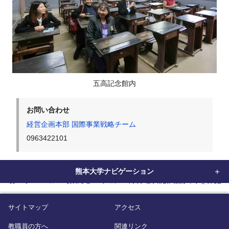
五高記念館内
お問い合わせ
経営企画本部 国際事業戦略チーム
0963422101
熊本大学ナビゲーション
home
グローバル
お知らせ
チェンマイ大学理学部訪問団が本学を表敬訪
サイトマップ
アクセス
教職員の方へ
関連リンク