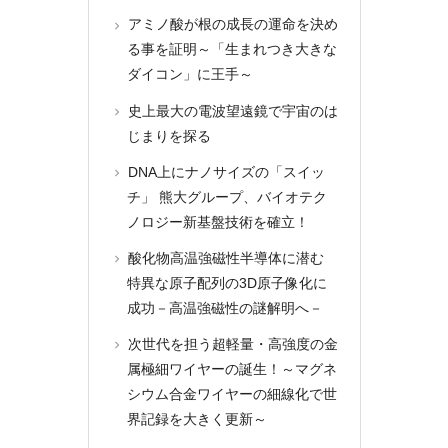
アミノ酸が根の成長の運命を決め
る事を証明～「生まれつき大きな
ダイコン」に王手～
史上最大の電波望遠鏡で宇宙のは
じまりを探る
DNA上にナノサイズの「スイッ
チ」 熊大グループ、バイオテク
ノロジー新基盤技術を確立！
酸化物高温強磁性半導体に潜む
特異な原子配列の3D原子像化に
成功－高温強磁性の謎解明へ－
次世代を担う超軽量・高強度の金
属極細ワイヤーの誕生！～マグネ
シウム合金ワイヤーの細線化で世
界記録を大きく更新～