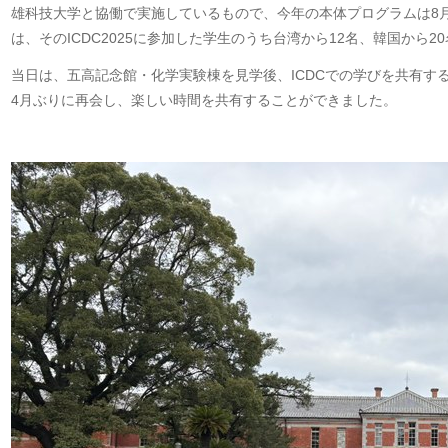
雄科技大学と協働で実施しているもので、今年の本体プログラムは
8
は、その
ICDC2025
に参加した学生のうち台湾から
12
名、韓国から
20
当日は、五高記念館・化学実験棟を見学後、
ICDC
での学びを共有す
4
月ぶりに再会し、楽しい時間を共有することができました。