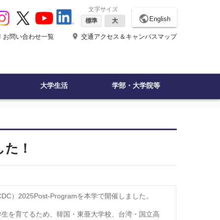
文字サイズ
public
English
標準
大
ne
place
お問い合わせ一覧
交通アクセス＆キャンパスマップ
大学生活
学部・大学院等
ました！
CDC
）
2025Post-Program
を本学で開催しました。
学生を育てるため、韓国・東亜大学校、台湾・国立高