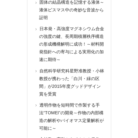
固体の結晶構造を記憶する液体～
液体ビスマス中の奇妙な音波から
証明
日本発・高強度マグネシウム合金
の強度の鍵、長周期積層秩序構造
の形成機構解明に成功！～材料開
発指針への寄与による実用化の加
速に期待～
自然科学研究科星野准教授・小林
教授が携わった「白川・緑の区
間」が2015年度グッドデザイン
賞を受賞
透明作物を短時間で作製する手
法“TOMEI”の開発～作物の内部構
造の解析やバイオマス定量解析が
可能に～