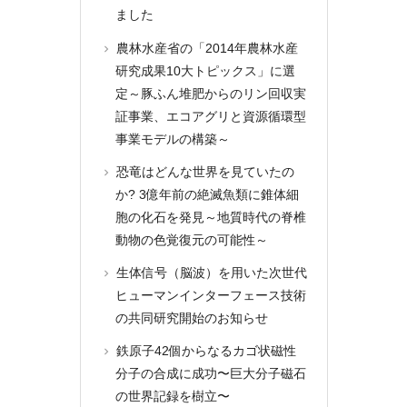
ました
農林水産省の「2014年農林水産
研究成果10大トピックス」に選
定～豚ふん堆肥からのリン回収実
証事業、エコアグリと資源循環型
事業モデルの構築～
恐竜はどんな世界を見ていたの
か? 3億年前の絶滅魚類に錐体細
胞の化石を発見～地質時代の脊椎
動物の色覚復元の可能性～
生体信号（脳波）を用いた次世代
ヒューマンインターフェース技術
の共同研究開始のお知らせ
鉄原子42個からなるカゴ状磁性
分子の合成に成功〜巨大分子磁石
の世界記録を樹立〜