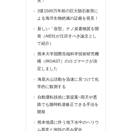
見！
2億1500万年前の巨大隕石衝突に
よる海洋生物絶滅の証拠を発見！
新しい「壺型」ナノ炭素物質を開
発（AIE社が注目すべき論文とし
て紹介）
熊本大学国際先端科学技術研究機
構（IROAST）のロゴマークが決
定しました
海底火山活動を迅速に見つけて化
学的に観測する
自動運転技術に新提案~雨天や悪
路でも随時軌道修正できる手法を
開発
熊本地震に伴う地下水中のヘリウ
ム異常と地殻の歪み変化