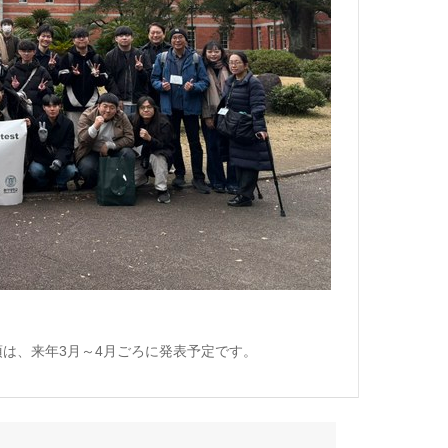
項は、来年
3
月～
4
月ごろに発表予定です。