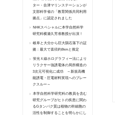
ター・合津マリンステーションが
文部科学省の「教育関係共同利用
拠点」に認定されました
NHKスペシャルに本学自然科学
研究科横瀬久芳准教授が出演！
岐阜と大分から巨大隕石落下の証
拠：最大で直径約8kmと推定
蛍光Ｘ線ホログラフィー法により
リラクサー強誘電体の局所構造の
3次元可視化に成功 ～新規高機
能誘電・圧電材料実現へのブレー
クスルー～
本学自然科学研究科の教員を含む
研究グループがヒトの疾患に関わ
るGタンパク質は植物の幹細胞の
活性を制御することを明らかにし