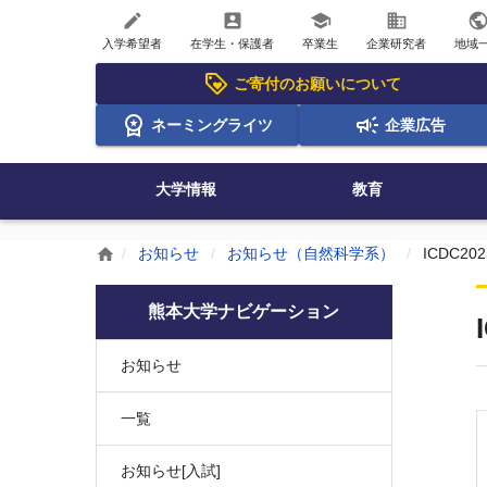
create
account_box
school
business
publi
入学希望者
在学生・保護者
卒業生
企業研究者
地域
ご寄付のお願いについて
ネーミングライツ
企業広告
大学情報
教育
お知らせ
お知らせ（自然科学系）
ICDC20
home
熊本大学ナビゲーション
お知らせ
一覧
お知らせ[入試]