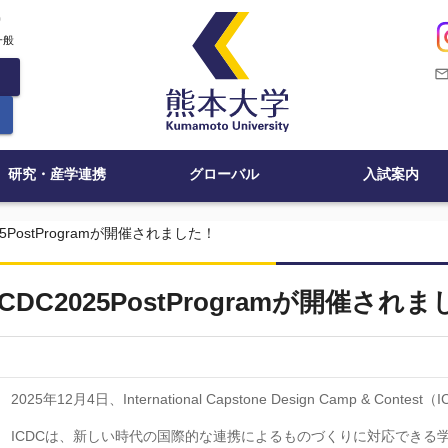
c
一般
mail_outli
研究・産学連携
グローバル
入試案内
25PostProgramが開催されました！
ICDC2025PostProgramが開催され
2025
年
12
月
4
日、
International Capstone Design Camp & Contest
（
I
ICDC
は、新しい時代の国際的な連携によるものづくりに対応できる