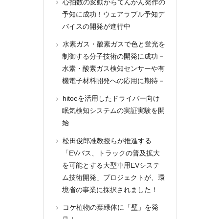
心拍数の変動からてんかん発作の
予知に成功！ウェアラブル予知デ
バイスの開発が進行中
水素ガス・酸素ガスで色と蛍光を
制御する分子技術の開発に成功－
水素・酸素ガス検知センサーや有
機電子材料開発への応用に期待－
hitoeを活用したドライバー向け
眠気検知システムの実証実験を開
始
松田俊郎准教授らが推進する
「EVバス、トラックの普及拡大
を可能とする大型車用EVシステ
ム技術開発」プロジェクトが、環
境省の事業に採択されました！
コケ植物の葉緑体に「壁」を発