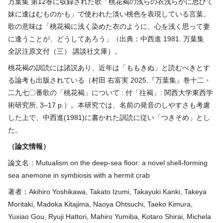
万葉集 第12巻に収録された歌「桃花褐の浅らの衣浅らかに思ひて
妹に逢はむものかも」で使われた淡い桃色を表現している言葉。
歌の意味は「桃花褐に浅く染めた衣のように、心を浅く思って妻
に逢うことが、どうしてあろう」（出典：中西進 1981. 万葉集
全訳注原文付（三） 講談社文庫）。
桃花褐の訓読には諸説あり、近年は「ももきぬ」と読むべきとす
る論考も出版されている（村田 右富実 2025.『万葉集』巻十二・
二九七〇番歌の「桃花褐」について : 付「往褐」: 関西大学東西学
術研究所, 3–17 p.）。本研究では、名前の発音のしやすさも考慮
した上で、中西進(1981)に書かれた訓読に従い「つきそめ」とし
た。
（論文情報）
論文名：Mutualism on the deep-sea floor: a novel shell-forming
sea anemone in symbiosis with a hermit crab
著者：Akihiro Yoshikawa, Takato Izumi, Takayuki Kanki, Takeya
Moritaki, Madoka Kitajima, Naoya Ohtsuchi, Taeko Kimura,
Yuxiao Gou, Ryuji Hattori, Mahiro Yumiba, Kotaro Shirai, Michela