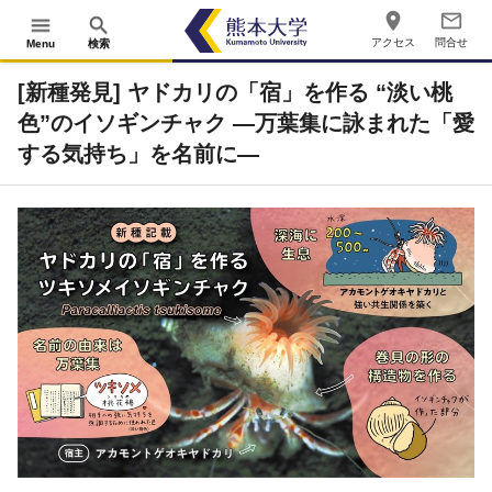
place
mail_outline
menu
search
アクセス
問合せ
Menu
検索
[新種発⾒] ヤドカリの「宿」を作る “淡い桃
⾊”のイソギンチャク ―万葉集に詠まれた「愛
する気持ち」を名前に―