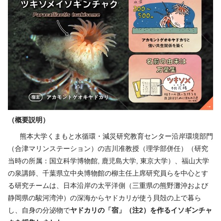
（概要説明）
熊本大学くまもと水循環・減災研究教育センター沿岸環境部門
（合津マリンステーション）の吉川准教授（理学部併任）（研究
当時の所属：国立科学博物館, 鹿児島大学, 東京大学）、福山大学
の泉講師、千葉県立中央博物館の柳主任上席研究員らを中心とす
る研究チームは、日本沿岸の太平洋側（三重県の熊野灘沖および
静岡県の駿河湾沖）の深海からヤドカリが使う貝殻の上で暮ら
し、自身の分泌物で
ヤドカリの「宿」
（
注
2
）
を作るイソギンチャ