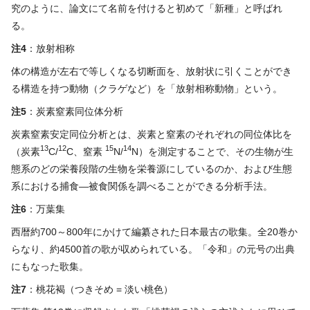
究のように、論文にて名前を付けると初めて「新種」と呼ばれ
る。
注
4
：放射相称
体の構造が左右で等しくなる切断面を、放射状に引くことができ
る構造を持つ動物（クラゲなど）を「放射相称動物」という。
注
5
：炭素窒素同位体分析
炭素窒素安定同位分析とは、炭素と窒素のそれぞれの同位体比を
13
12
15
14
（炭素
C/
C、窒素
N/
N
）を測定することで、その生物が生
態系のどの栄養段階の生物を栄養源にしているのか、および生態
系における捕食―被食関係を調べることができる分析手法。
注
6
：万葉集
西暦約700～800年にかけて編纂された日本最古の歌集。全20巻か
らなり、約4500首の歌が収められている。「令和」の元号の出典
にもなった歌集。
注
7
：桃花褐（つきそめ = 淡い桃色）