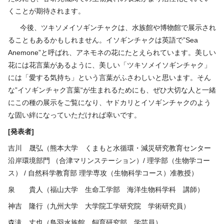
くことが期待されます。
今後、ツキソメイソギンチャクは、水族館や博物館で展示され
ることもあるかもしれません。イソギンチャクは英語で”Sea
Anemone”と呼ばれ、アネモネの花にたとえられています。美しい
花には花言葉があるように、美しい「ツキソメイソギンチャク」
には「愛する気持ち」という言葉がふさわしいと思います。そん
な”イソギンチャク言葉“が生まれるためにも、ぜひ大切な人と一緒
にこの種の展示をご覧になり、ヤドカリとイソギンチャクのよう
な固い絆になっていただければ幸いです。
[
発表者
]
吉川 晟弘（熊本大学 くまもと水循環・減災研究教育センター
沿岸環境部門 （合津マリンステーション）/ 理学部（生物学コー
ス） / 自然科学教育部 理学専攻（生物科学コース）准教授）
泉 貴人（福山大学 生命工学部 海洋生物科学科 講師）
神吉 隆行（九州大学 大学院工学研究院 学術研究員）
森滝 丈也（鳥羽水族館 飼育研究部 学芸員）