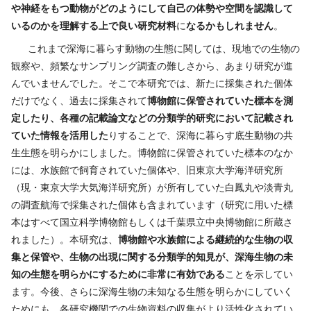
や神経をもつ動物がどのようにして自己の体勢や空間を認識して
いるのかを理解する上で良い研究材料
に
なるかもしれません
。
これまで深海に暮らす動物の生態に関しては、現地での生物の
観察や、頻繁なサンプリング調査の難しさから、あまり研究が進
んでいませんでした。そこで本研究では、新たに採集された個体
だけでなく、過去に採集されて
博物館に保管されていた標本を測
定したり、各種の記載論文などの分類学的研究において記載され
ていた情報を活用
した
りすることで、深海に暮らす底生動物の共
生生態を明らかにしました。博物館に保管されていた標本のなか
には、水族館で飼育されていた個体や、旧東京大学海洋研究所
（現・東京大学大気海洋研究所）が所有していた白鳳丸や淡青丸
の調査航海で採集された個体も含まれています（研究に用いた標
本はすべて国立科学博物館もしくは千葉県立中央博物館に所蔵さ
れました）。本研究は、
博物館や水族館による継続的な生物の収
集と保管や、生物の出現に関する分類学的知見が、深海生物の未
知の生態を明らかにするために非常に有効
である
ことを示してい
ます。今後、さらに深海生物の未知なる生態を明らかにしていく
ためにも、各研究機関での生物資料の収集がより活性化されてい