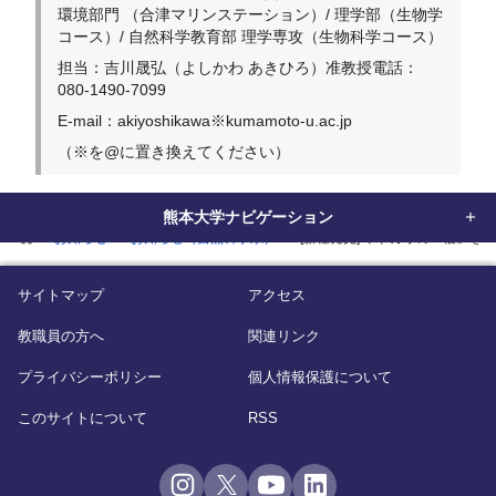
環境部門 （合津マリンステーション）/ 理学部（生物学
コース）/ 自然科学教育部 理学専攻（生物科学コース）
担当：吉川晟弘（よしかわ あきひろ）准教授電話：
080-1490-7099
E-mail：akiyoshikawa※kumamoto-u.ac.jp
（※を@に置き換えてください）
熊本大学ナビゲーション
home
お知らせ
お知らせ（自然科学系）
[新種発⾒] ヤドカリの「宿」を
サイトマップ
アクセス
教職員の方へ
関連リンク
プライバシーポリシー
個人情報保護について
このサイトについて
RSS