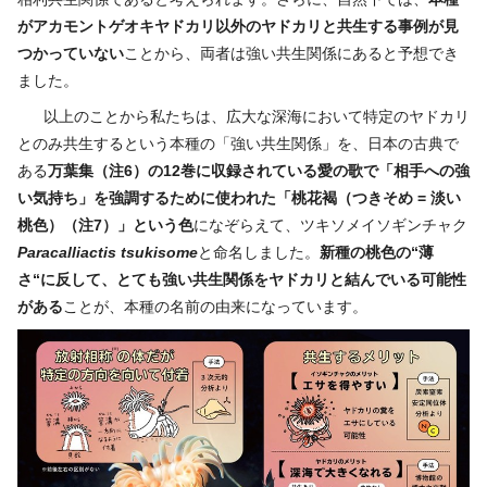
がアカモントゲオキヤドカリ以外のヤドカリと共生する事例が見
つかっていない
ことから、両者は強い共生関係にあると予想でき
ました。
以上のことから私たちは、広大な深海において特定のヤドカリ
とのみ共生するという本種の「強い共生関係」を、日本の古典で
ある
万葉集
（
注
6
）
の
12
巻に収録されている愛の
歌
で「相手への強
い
気持ち」を強調するために使われた「桃花褐
（つきそめ
=
淡い
桃色）（
注
7
）
」という色
になぞらえて、ツキソメイソギンチャク
Paracalliactis tsukisome
と命名しました。
新種の桃色の“薄
さ“に反して、とても強い共生関係をヤドカリと結んでいる可能性
がある
ことが、本種の名前の由来になっています。