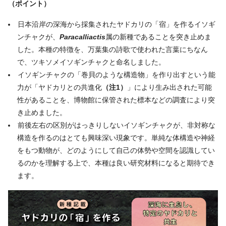
（ポイント）
日本沿岸の深海から採集されたヤドカリの「宿」を作るイソギ
ンチャクが、
Paracalliactis
属の新種であることを突き止めま
した。本種の特徴を、万葉集の詩歌で使われた言葉にちなん
で、ツキソメイソギンチャクと命名しました。
イソギンチャクの「巻貝のような構造物」を作り出すという能
力が「ヤドカリとの共進化
（
注
1
）
」により生み出された可能
性があることを、博物館に保管された標本などの調査により突
き止めました。
前後左右の区別がはっきりしないイソギンチャクが、非対称な
構造を作るのはとても興味深い現象です。単純な体構造や神経
をもつ動物が、どのようにして自己の体勢や空間を認識してい
るのかを理解する上で、本種は良い研究材料になると期待でき
ます。