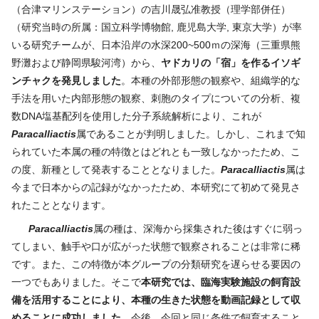
（合津マリンステーション）の吉川晟弘准教授（理学部併任）
（研究当時の所属：国立科学博物館, 鹿児島大学, 東京大学）が率
いる研究チームが、日本沿岸の水深200~500ｍの深海（三重県熊
野灘および静岡県駿河湾）から、
ヤドカリの「宿」を作るイソギ
ンチャクを発見しました
。本種の外部形態の観察や、組織学的な
手法を用いた内部形態の観察、刺胞のタイプについての分析、複
数DNA塩基配列を使用した分子系統解析により、これが
Paracalliactis
属であることが判明しました。しかし、これまで知
られていた本属の種の特徴とはどれとも一致しなかったため、こ
の度、新種として発表することとなりました。
Paracalliactis
属は
今まで日本からの記録がなかったため、本研究にて初めて発見さ
れたこととなります。
Paracalliactis
属の種は、深海から採集された後はすぐに弱っ
てしまい、触手や口が広がった状態で観察されることは非常に稀
です。また、この特徴が本グループの分類研究を遅らせる要因の
一つでもありました。そこで
本研究では、臨海実験施設の飼育設
備を活用することにより、本種の生きた状態を動画記録として収
めることに成功しました
。今後、今回と同じ条件で飼育すること