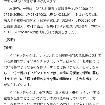
の進化学的に大きな価値があります。
本研究の一部は、JSPS 科研費（課題番号：JP 20J00120、
JP21K20591、JP 23K14002、JP 24KJ2210）、および公益財団
法人無脊椎動物研究所・個別研究助成 (課題番号：KO2020-04)、
公益財団法人日本科学協会・笹川科学研究助成 (課題番号：2020-
4012、2023-5020)の助成を受けて実施しました。
（説明）
[背景]
イソギンチャクは、サンゴと同じ刺胞動物門の花虫綱に属して
いる動物です。イソギンチャクはサンゴとは異なり、基本的には
硬い骨格のようなものを作り出すことはありません。しかしなが
ら、
ごく一部のイソギンチャクでは、自身の分泌物で深海に暮ら
すヤドカリの「宿
（巻貝のような形の構造物）
」を作り出す
こと
が知られています。
イソギンチャクは、基本的に「放射相称（
注
4
）」という前後
左右を区別することができない体の構造を持っています。一方
で、巻貝のような非対称な形を作るためには、その入り口を前方