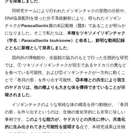
クを採集しました
。
同研究チームにより行われたイソギンチャクの形態の分析や、
DNA塩基配列を使った分子系統解析により、得られたイソギン
チャクが
Paracalliactis
属の未記載種（
注
3
）であることが明らか
になりました。そこで私たちは、
本種をツキソメイソギンチャク
（学名：
Paracalliactis tsukisom
e
）
と命名し、鮮明な動画記録
とともに新種として発表しました
。
国内外の博物館や、水族館の協力のもとで行った生態的な研究
では、① ツキソメイソギンチャクが宿主であるヤドカリの糞など
を食べている可能性、および②イソギンチャクが一方向に動くこ
とで「巻貝の形」を作り出す可能性、
③
本種との共生により宿主
のヤドカリは、他の種よりも大きな体を獲得できていることが示
唆されました
。
イソギンチャクのような単純な体の構造を持つ動物が、「巻貝
の形」を作り出すというのは、生物の進化学的にも非常に珍しい
事例です。
このような能力が、ヤドカリとの共生に伴い、共進化
的に生み出されてきた可能性を提唱する
点で、本研究成果は生物