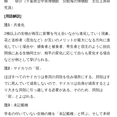
柳 研介（千葉県立中央博物館 分館海の博物館 主任上席研
究員）
[
用語解説
]
注
1
：共進化
2種以上の生物が相互に影響を与え合いながら進化していく現象。
花と送粉者（昆虫など）が互いのメリットが最大になる方向に進
化していく場合や、捕食者と被食者、寄生者と宿主のように拮抗
関係にある生物同士が、相手の変化に応じて自らも変化する場合
などが例として挙げられる。
注
2
：ヤドカリの「宿」
ほぼすべてのヤドカリは巻貝の貝殻を住み場所にする。貝殻はす
でに死んでいて成長しないので、ヤドカリは自身が成長するとよ
り大きな貝殻に引っ越しする必要がある。そのため、貝殻は
「宿」とよばれる。
注
3
：未記載種
学名の付いていない生物の種を「未記載種」と呼ぶ。そして本研