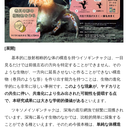
[展開]
基本的に放射相称的な体の構造を持つイソギンチャクは、一目
見るだけでは前後左右の方向を特定することができません。その
ような生物が、一方向に延長させないと作ることができない構造
物（巻貝のような形）を作り出す能力を持つことは、生物の進化
学的にも非常に珍しい事例です。
このような現象が、ヤドカリと
の共生に伴い、共進化により生み出された可能性を提唱する点
で、本研究成果には大きな学術的価値がある
といえます。
ツキソメイソギンチャクは、深海の底引網漁で頻繁に混獲され
ています。深海に暮らす生物のなかでは、比較的簡単に採集する
ことができる種といえます。そのため今後本種は、
単純な体構造