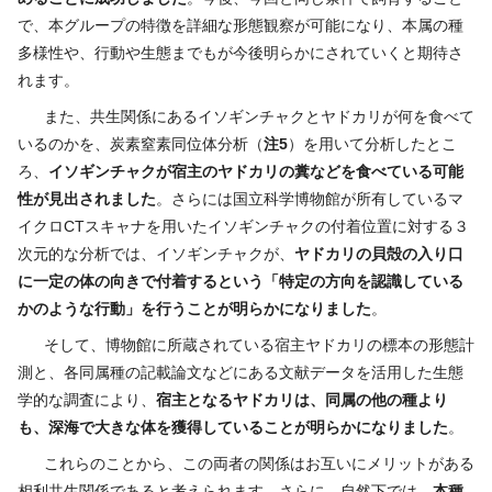
で、本グループの特徴を詳細な形態観察が可能になり、本属の種
多様性や、行動や生態までもが今後明らかにされていくと期待さ
れます。
また、共生関係にあるイソギンチャクとヤドカリが何を食べて
いるのかを、炭素窒素同位体分析（
注
5
）を用いて分析したとこ
ろ、
イソギンチャクが宿主のヤドカリの糞などを食べている可能
性が見出されました
。さらには国立科学博物館が所有しているマ
イクロCTスキャナを用いたイソギンチャクの付着位置に対する３
次元的な分析では、イソギンチャクが、
ヤドカリの貝殻の入り口
に一定の体の向きで付着するという「特定の方向を認識している
かのような行動」を行う
ことが明らかになりました
。
そして、博物館に所蔵されている宿主ヤドカリの標本の形態計
測と、各同属種の記載論文などにある文献データを活用した生態
学的な調査により、
宿主となるヤドカリは、同属の他の種より
も、深海で大きな体を獲得していることが明らかになりました
。
これらのことから、この両者の関係はお互いにメリットがある
相利共生関係であると考えられます。さらに、自然下では、
本種