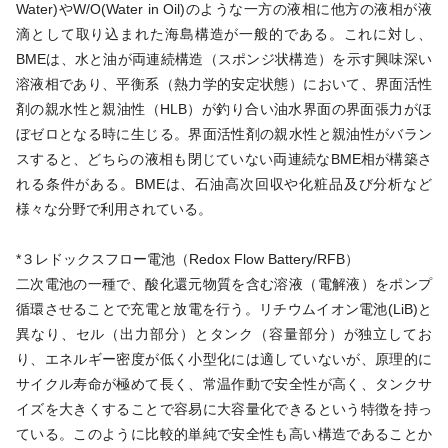
Water)やW/O(Water in Oil)のような一方の液相に他方の液相が液
滴として取り込まれた海島構造が一般的である。これに対し、
BMEは、水と油が両連続構造（スポンジ状構造）を示す興味深い
溶液相であり、平衡系（熱力学的安定状態）において、界面活性
剤の親水性と親油性（HLB）が釣り合い油水界面の界面張力がほ
ぼゼロとなる時に生じる。界面活性剤の親水性と親油性がバラン
スすると、どちらの液相も閉じていない両連続なBME相が構築さ
れる条件がある。BMEは、石油高次回収や化粧品及び分析など
様々な分野で利用されている。
*３レドックスフロー電池（Redox Flow Battery/RFB）
二次電池の一種で、酸化還元物質を含む溶液（電解液）をポンプ
循環させることで充電と放電を行う。リチウムイオン電池(LiB)と
異なり、セル（出力部分）とタンク（容量部分）が独立してお
り、エネルギー密度が低く小型化には適していないが、原理的に
サイクル寿命が極めて長く、常温作動で安全性が高く、タンクサ
イズを大きくすることで容易に大容量化できるという特徴を持っ
ている。このように比較的単純で安全性も高い構造であることか