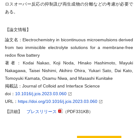
ロスオーバー反応の抑制及び両生成物の分離などの考慮が必要で
ある。
【論文情報】
論文名：Electrochemistry in bicontinuous microemulsions derived
from two immiscible electrolyte solutions for a membrane-free
redox flow battery
著者：Kodai Nakao, Koji Noda, Hinako Hashimoto, Mayuki
Nakagawa, Taisei Nishimi, Akihiro Ohira, Yukari Sato, Dai Kato,
Tomoyuki Kamata, Osamu Niwa, and Masashi Kunitake
掲載誌：Journal of Colloid and Interface Science
doi：
10.1016/j.jcis.2023.03.060
URL：
https://doi.org/10.1016/j.jcis.2023.03.060
【詳細】
プレスリリース
（PDF331KB）