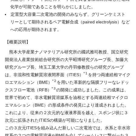
化学が可能であることを明らかにしました。
定置型大容量二次電池の開発のみならず、グリーンケミスト
リーとして期待されるペア電解合成（paired electrolysis）など
への応用が期待されます。
【概要説明】
熊本大学産業ナノマテリアル研究所の國武雅司教授、国立研究
開発法人産業技術総合研究所の大平昭博研究グループ長、加藤大
研究グループ長、埼玉工業大学の丹羽修教授らの研究グループ
*１
は、非混和性電解質溶液間界面（ITIES）
を持つ両連続相マイク
*２
ロエマルション（BME）
を用いた革新的な隔膜フリーなレドッ
*３
クスフロー電池（RFB）
の開発に成功しました。この成果は、
世界で初めて、非水電解質溶媒系を油相とする両連続相マイクロ
エマルション（BME）の形成条件の発見により達成されました。
これにより、従来の２次元的な液液界面を越え、スポンジ状に３
次元に拡張されたITIESの構築が可能になりました。
この３次元ITIESを組み込んだ新しい二次電池では、水系と非水溶
媒系の２つの電解質溶液がBMEを介してシームレスに繋がった３