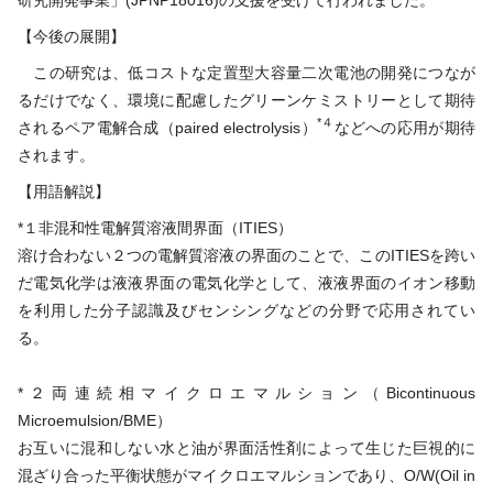
【今後の展開】
この研究は、低コストな定置型大容量二次電池の開発につなが
るだけでなく、環境に配慮したグリーンケミストリーとして期待
*４
されるペア電解合成（paired electrolysis）
などへの応用が期待
されます。
【用語解説】
*１非混和性電解質溶液間界面（ITIES）
溶け合わない２つの電解質溶液の界面のことで、このITIESを跨い
だ電気化学は液液界面の電気化学として、液液界面のイオン移動
を利用した分子認識及びセンシングなどの分野で応用されてい
る。
*２両連続相マイクロエマルション（Bicontinuous
Microemulsion/BME）
お互いに混和しない水と油が界面活性剤によって生じた巨視的に
混ざり合った平衡状態がマイクロエマルションであり、O/W(Oil in