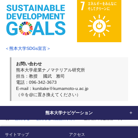
＜熊本大学SDGs宣言＞
お問い合わせ
熊本大学産業ナノマテリアル研究所
担当：教授 國武 雅司
電話：096-342-3673
E-mail：kunitake※kumamoto-u.ac.jp
（※を@に置き換えてください）
熊本大学ナビゲーション
home
お知らせ
お知らせ（自然科学系）
世界初、両連続相マイクロエマ
サイトマップ
アクセス