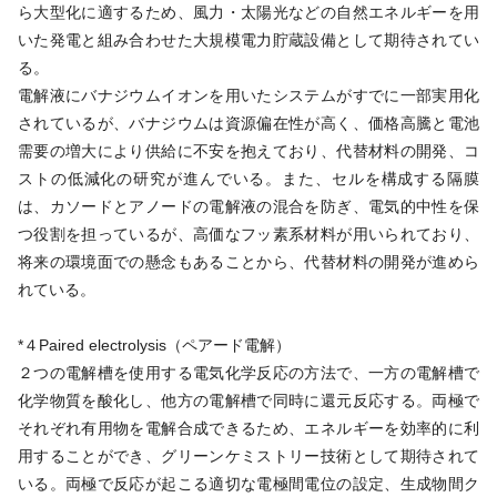
ら大型化に適するため、風力・太陽光などの自然エネルギーを用
いた発電と組み合わせた大規模電力貯蔵設備として期待されてい
る。
電解液にバナジウムイオンを用いたシステムがすでに一部実用化
されているが、バナジウムは資源偏在性が高く、価格高騰と電池
需要の増大により供給に不安を抱えており、代替材料の開発、コ
ストの低減化の研究が進んでいる。また、セルを構成する隔膜
は、カソードとアノードの電解液の混合を防ぎ、電気的中性を保
つ役割を担っているが、高価なフッ素系材料が用いられており、
将来の環境面での懸念もあることから、代替材料の開発が進めら
れている。
*４Paired electrolysis（ペアード電解）
２つの電解槽を使用する電気化学反応の方法で、一方の電解槽で
化学物質を酸化し、他方の電解槽で同時に還元反応する。両極で
それぞれ有用物を電解合成できるため、エネルギーを効率的に利
用することができ、グリーンケミストリー技術として期待されて
いる。両極で反応が起こる適切な電極間電位の設定、生成物間ク