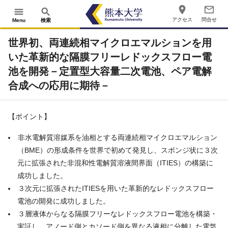
place
mail_outline
menu
search
アクセス
問合せ
Menu
検索
世界初、両連続相マイクロエマルションを用
いた革新的な隔膜フリーレドックスフロー電
池を開発－定置型大容量二次電池、ペア電解
合成への応用に期待－
【ポイント】
非水電解質溶媒系を油相とする両連続相マイクロエマルション
（BME）の形成条件を世界で初めて発見し、スポンジ状に３次
元に拡張された非混和性電解質溶液間界面（ITIES）の構築に
成功しました。
３次元に拡張されたITIESを用いた革新的なレドックスフロー
電池の開発に成功しました。
３層液体からなる隔膜フリーなレドックスフロー電池を構築・
実証し、アノード側とカソード側を異なる液相に分離した電気