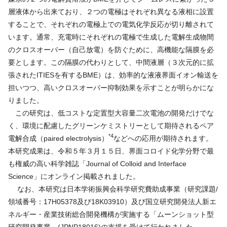
層液体から出来ており、２つの電極はそれぞれ異なる液相に設置
することで、それぞれの電極上での電気化学反応が切り離されて
います。通常、充電時にそれぞれの電極で生成した電解生成物間
のクロスオーバー（自己放電）を防ぐために、高機能な隔膜を必
要とします。この隔膜の代わりとして、中間液層（３次元的に拡
張されたITIESを有するBME）は、効率的な液液界面イオン輸送を
担いつつ、高いクロスオーバー抑制効果を示すことが明らかにな
りました。
この研究は、低コストな定置型大容量二次電池の開発だけでな
く、環境に配慮したグリーンケミストリーとして期待されるペア
*4
電解合成（paired electrolysis）
などへの応用が期待されます。
本研究成果は、令和５年３月１５日、界面コロイド化学分野で最
も権威の高い科学雑誌「Journal of Colloid and Interface
Science」にオンライン掲載されました。
なお、本研究は日本学術振興会科学研究費助成事業（研究課題/
領域番号：17H05378及び18K03910）及び国立研究開発法人新エ
ネルギー・産業技術総合開発機構が実施する「ムーンショット型
研究開発事業」(JPNP18016)の支援を受けて行われました。