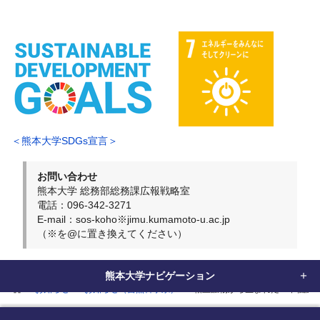
＜熊本大学SDGs宣言＞
お問い合わせ
熊本大学 総務部総務課広報戦略室
電話：096-342-3271
E-mail：sos-koho※jimu.kumamoto-u.ac.jp
（※を@に置き換えてください）
熊本大学ナビゲーション
home
お知らせ
お知らせ（自然科学系）
粘土鉱物から生まれた！中低温