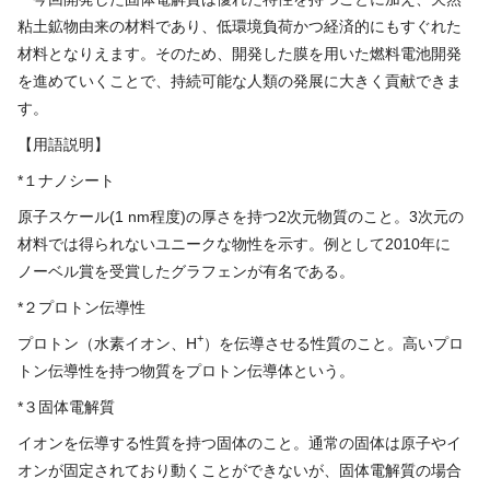
粘土鉱物由来の材料であり、低環境負荷かつ経済的にもすぐれた
材料となりえます。そのため、開発した膜を用いた燃料電池開発
を進めていくことで、持続可能な人類の発展に大きく貢献できま
す。
【用語説明】
*１ナノシート
原子スケール(1 nm程度)の厚さを持つ2次元物質のこと。3次元の
材料では得られないユニークな物性を示す。例として2010年に
ノーベル賞を受賞したグラフェンが有名である。
*２プロトン伝導性
+
プロトン（水素イオン、H
）を伝導させる性質のこと。高いプロ
トン伝導性を持つ物質をプロトン伝導体という。
*３固体電解質
イオンを伝導する性質を持つ固体のこと。通常の固体は原子やイ
オンが固定されており動くことができないが、固体電解質の場合