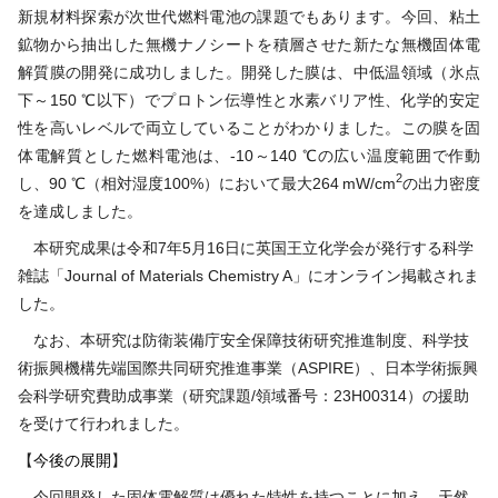
新規材料探索が次世代燃料電池の課題でもあります。今回、粘土
鉱物から抽出した無機ナノシートを積層させた新たな無機固体電
解質膜の開発に成功しました。開発した膜は、中低温領域（氷点
下～150 ℃以下）でプロトン伝導性と水素バリア性、化学的安定
性を高いレベルで両立していることがわかりました。この膜を固
体電解質とした燃料電池は、-10～140 ℃の広い温度範囲で作動
2
し、90 ℃（相対湿度100%）において最大264 mW/cm
の出力密度
を達成しました。
本研究成果は令和7年5月16日に英国王立化学会が発行する科学
雑誌「Journal of Materials Chemistry A」にオンライン掲載されま
した。
なお、本研究は防衛装備庁安全保障技術研究推進制度、科学技
術振興機構先端国際共同研究推進事業（ASPIRE）、日本学術振興
会科学研究費助成事業（研究課題/領域番号：23H00314）の援助
を受けて行われました。
【
今後の展開
】
今回開発した固体電解質は優れた特性を持つことに加え、天然