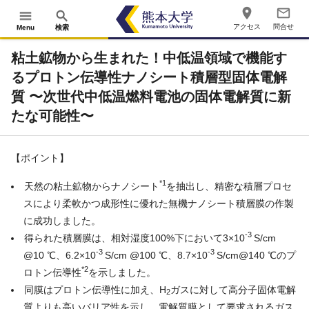
place
mail_outline
menu
search
アクセス
問合せ
Menu
検索
粘土鉱物から生まれた！中低温領域で機能す
るプロトン伝導性ナノシート積層型固体電解
質 〜次世代中低温燃料電池の固体電解質に新
たな可能性〜
【ポイント】
*1
天然の粘土鉱物からナノシート
を抽出し、精密な積層プロセ
スにより柔軟かつ成形性に優れた無機ナノシート積層膜の作製
に成功しました。
-3
得られた積層膜は、相対湿度100%下において3×10
S/cm
-3
-3
@10 ℃、6.2×10
S/cm @100 ℃、8.7×10
S/cm@140 ℃のプ
*2
ロトン伝導性
を示しました。
同膜はプロトン伝導性に加え、H
ガスに対して高分子固体電解
2
質よりも高いバリア性を示し、電解質膜として要求されるガス