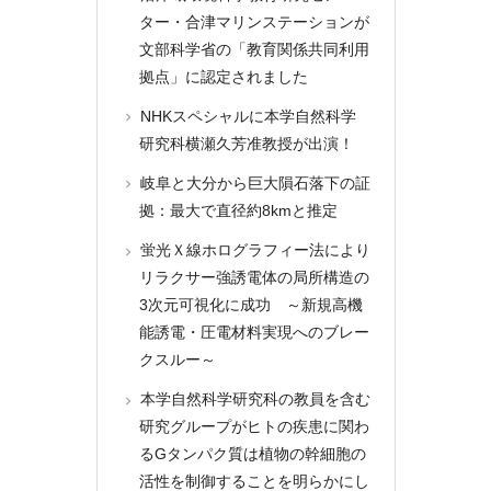
ター・合津マリンステーションが
文部科学省の「教育関係共同利用
拠点」に認定されました
NHKスペシャルに本学自然科学
研究科横瀬久芳准教授が出演！
岐阜と大分から巨大隕石落下の証
拠：最大で直径約8kmと推定
蛍光Ｘ線ホログラフィー法により
リラクサー強誘電体の局所構造の
3次元可視化に成功 ～新規高機
能誘電・圧電材料実現へのブレー
クスルー～
本学自然科学研究科の教員を含む
研究グループがヒトの疾患に関わ
るGタンパク質は植物の幹細胞の
活性を制御することを明らかにし