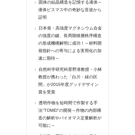
固体の結晶構造を記憶する液体～
液体ビスマス中の奇妙な音波から
証明
日本発・高強度マグネシウム合金
の強度の鍵、長周期積層秩序構造
の形成機構解明に成功！～材料開
発指針への寄与による実用化の加
速に期待～
自然科学研究科星野准教授・小林
教授が携わった「白川・緑の区
間」が2015年度グッドデザイン
賞を受賞
透明作物を短時間で作製する手
法“TOMEI”の開発～作物の内部構
造の解析やバイオマス定量解析が
可能に～