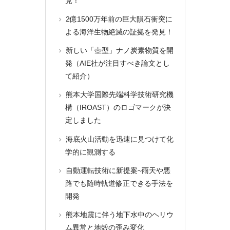
見！
2億1500万年前の巨大隕石衝突に
よる海洋生物絶滅の証拠を発見！
新しい「壺型」ナノ炭素物質を開
発（AIE社が注目すべき論文とし
て紹介）
熊本大学国際先端科学技術研究機
構（IROAST）のロゴマークが決
定しました
海底火山活動を迅速に見つけて化
学的に観測する
自動運転技術に新提案~雨天や悪
路でも随時軌道修正できる手法を
開発
熊本地震に伴う地下水中のヘリウ
ム異常と地殻の歪み変化