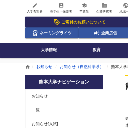
create
account_box
school
business
publi
入学希望者
在学生・保護者
卒業生
企業研究者
地域
ご寄付のお願いについて
ネーミングライツ
企業広告
大学情報
教育
お知らせ
お知らせ（自然科学系）
熊本大学
home
熊本大学ナビゲーション
お知らせ
一覧
お知らせ[入試]