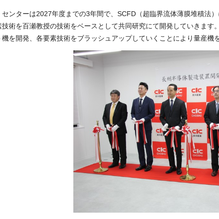
センターは
2027
年度までの
3
年間で、
SCFD
（超臨界流体薄膜堆積法）
素技術を百瀬教授の技術をベースとして共同研究にて開発していきます
ト機を開発、各要素技術をブラッシュアップしていくことにより量産機