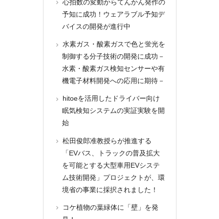
心拍数の変動からてんかん発作の
予知に成功！ウェアラブル予知デ
バイスの開発が進行中
水素ガス・酸素ガスで色と蛍光を
制御する分子技術の開発に成功－
水素・酸素ガス検知センサーや有
機電子材料開発への応用に期待－
hitoeを活用したドライバー向け
眠気検知システムの実証実験を開
始
松田俊郎准教授らが推進する
「EVバス、トラックの普及拡大
を可能とする大型車用EVシステ
ム技術開発」プロジェクトが、環
境省の事業に採択されました！
コケ植物の葉緑体に「壁」を発