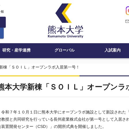
c
一般
mail_outli
研究・産学連携
グローバル
入試案内
新棟「ＳＯＩＬ」オープンラボ入居第一号！
熊本大学新棟「ＳＯＩＬ」オープンラ
令和７年１０月１日に熊本大学にオープンラボ施設として新設された
健教授と共同研究を行っている長州産業株式会社が第一号として入居さ
造装置開発センター（
CSD
）」の開所式典を開催しました。