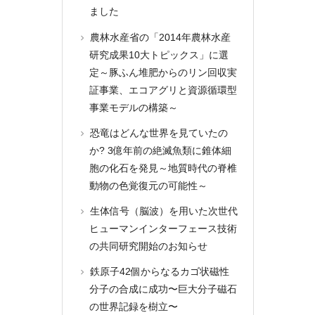
ました
農林水産省の「2014年農林水産
研究成果10大トピックス」に選
定～豚ふん堆肥からのリン回収実
証事業、エコアグリと資源循環型
事業モデルの構築～
恐竜はどんな世界を見ていたの
か? 3億年前の絶滅魚類に錐体細
胞の化石を発見～地質時代の脊椎
動物の色覚復元の可能性～
生体信号（脳波）を用いた次世代
ヒューマンインターフェース技術
の共同研究開始のお知らせ
鉄原子42個からなるカゴ状磁性
分子の合成に成功〜巨大分子磁石
の世界記録を樹立〜