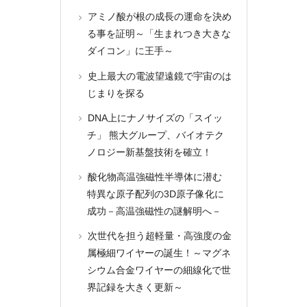
アミノ酸が根の成長の運命を決め
る事を証明～「生まれつき大きな
ダイコン」に王手～
史上最大の電波望遠鏡で宇宙のは
じまりを探る
DNA上にナノサイズの「スイッ
チ」 熊大グループ、バイオテク
ノロジー新基盤技術を確立！
酸化物高温強磁性半導体に潜む
特異な原子配列の3D原子像化に
成功－高温強磁性の謎解明へ－
次世代を担う超軽量・高強度の金
属極細ワイヤーの誕生！～マグネ
シウム合金ワイヤーの細線化で世
界記録を大きく更新～