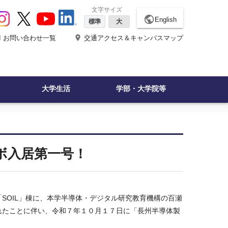
文字サイズ
public
English
標準
大
ne
place
お問い合わせ一覧
交通アクセス＆キャンパスマップ
大学生活
学部・大学院等
ボ入居第一号！
「
SOIL
」棟に、本学半導体・デジタル研究教育機構の百瀬
れたことに伴い、令和７年１０月１７日に「長州半導体製