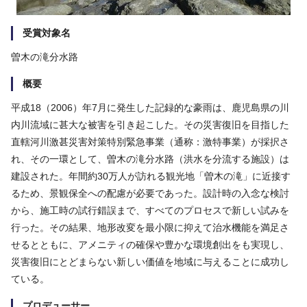
受賞対象名
曽木の滝分水路
概要
平成18（2006）年7月に発生した記録的な豪雨は、鹿児島県の川
内川流域に甚大な被害を引き起こした。その災害復旧を目指した
直轄河川激甚災害対策特別緊急事業（通称：激特事業）が採択さ
れ、その一環として、曽木の滝分水路（洪水を分流する施設）は
建設された。年間約30万人が訪れる観光地「曽木の滝」に近接す
るため、景観保全への配慮が必要であった。設計時の入念な検討
から、施工時の試行錯誤まで、すべてのプロセスで新しい試みを
行った。その結果、地形改変を最小限に抑えて治水機能を満足さ
せるとともに、アメニティの確保や豊かな環境創出をも実現し、
災害復旧にとどまらない新しい価値を地域に与えることに成功し
ている。
プロデューサー