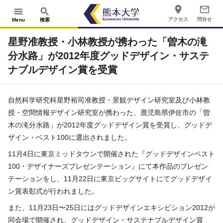
place
mail_outline
menu
search
アクセス
問合せ
Menu
検索
星野准教授・小林教授が携わった「曽木の滝
分水路」が2012年度グッドデザイン・サステ
ナブルデザイン賞を受賞
自然科学研究科星野裕司准教授・景観デザイン研究室及び小林教
授・空間情報デザイン研究室が携わった、鹿児島県伊佐市の「曽
木の滝分水路」が2012年度グッドデザイン賞を受賞し、グッドデ
ザイン・ベスト100に選出されました。
11月4日に東京ミッドタウンで開催された『グッドデザインベスト
100・デザイナーズプレゼンテーション』にて本作品のプレゼン
テーションをし、11月22日に東京ビッグサイトにてグッドデザイ
ン賞表彰式が行われました。
また、11月23日〜25日にはグッドデザインエキシビション2012が
同会場で開催され、グッドデザイン・サステナブルデザイン賞