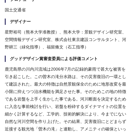
国土交通省
デザイナー
星野裕司（熊本大学准教授）、熊本大学：景観デザイン研究室、
空間情報デザイン研究室、株式会社東京建設コンサルタント、河
野耕三（緑化指導）、福留脩文（石工指導）
グッドデザイン賞審査委員による評価コメント
鹿児島県の川内川流域は2006年7月の記録的豪雨で甚大な被害を
引き起こした。この曽木の滝分水路は、その災害復旧の一環とし
て建設された。最大の特徴は自然景観保全のために地形改変を最
小限に抑えつつ治水機能を満足させた事。そのためこの地の特徴
である岩盤を上手く生かした事である。河川断面を決定するため
に入念な事前検討を行い、岩盤を粉砕するダイナマイトの位置を
細かく計算するなど、工学的、技術的解決により、今までにない
自然な河川空間を作り上げた。その結果、災害復旧にとどまらず
近接する観光地「曽木の滝」と連動し、アメニティの確保といっ