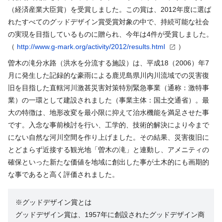
（経済産業大臣賞）を受賞しました。この賞は、2012年度に選ば
れたすべてのグッドデザイン賞受賞対象の中で、持続可能な社会
の実現を目指しているものに贈られ、今年は4件が受賞しました。
（
http://www.g-mark.org/activity/2012/results.html
）
曽木の滝分水路（洪水を分流する施設）は、平成18（2006）年7
月に発生した記録的な豪雨による鹿児島県川内川流域での災害復
旧を目指した直轄河川激甚災害対策特別緊急事業（通称：激特事
業）の一環として建設されました（事業主体：国土交通省）。最
大の特徴は、地形改変を最小限に抑えて治水機能を満足させた事
です。入念な事前検討を行い、工学的、技術的解決により今まで
にない自然な河川空間を作り上げました。その結果、災害復旧に
とどまらず近接する観光地「曽木の滝」と連動し、アメニティの
確保といった新たな価値を地域に創出した事が土木的にも画期的
な事であると高く評価されました。
※グッドデザイン賞とは
グッドデザイン賞は、1957年に創設されたグッドデザイン商