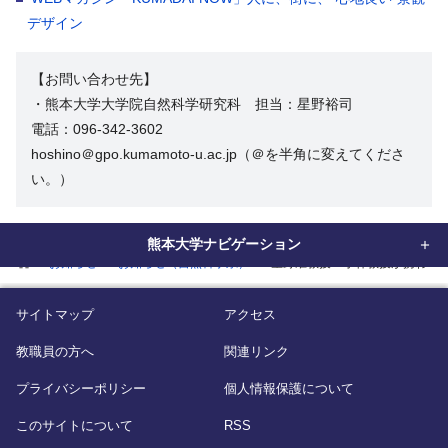
デザイン
【お問い合わせ先】
・熊本大学大学院自然科学研究科 担当：星野裕司
電話：096-342-3602
hoshino＠gpo.kumamoto-u.ac.jp（＠を半角に変えてくださ
い。）
熊本大学ナビゲーション
home
お知らせ
お知らせ（自然科学系）
星野准教授・小林教授が携わった
サイトマップ
アクセス
教職員の方へ
関連リンク
プライバシーポリシー
個人情報保護について
このサイトについて
RSS