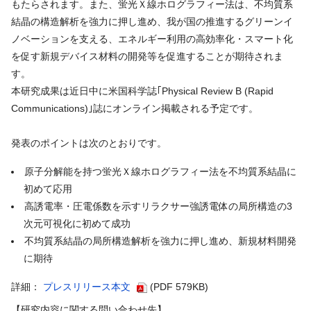
もたらされます。また、蛍光Ｘ線ホログラフィー法は、不均質系
結晶の構造解析を強力に押し進め、我が国の推進するグリーンイ
ノベーションを支える、エネルギー利用の高効率化・スマート化
を促す新規デバイス材料の開発等を促進することが期待されま
す。
本研究成果は近日中に米国科学誌｢Physical Review B (Rapid
Communications)｣誌にオンライン掲載される予定です。
発表のポイントは次のとおりです。
原子分解能を持つ蛍光Ｘ線ホログラフィー法を不均質系結晶に
初めて応用
高誘電率・圧電係数を示すリラクサー強誘電体の局所構造の3
次元可視化に初めて成功
不均質系結晶の局所構造解析を強力に押し進め、新規材料開発
に期待
詳細：
プレスリリース本文
(PDF 579KB)
【研究内容に関する問い合わせ先】