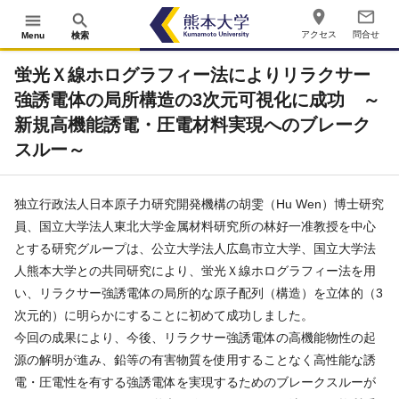
place
mail_outline
menu
search
アクセス
問合せ
Menu
検索
蛍光Ｘ線ホログラフィー法によりリラクサー
強誘電体の局所構造の3次元可視化に成功 ～
新規高機能誘電・圧電材料実現へのブレーク
スルー～
独立行政法人日本原子力研究開発機構の胡雯（Hu Wen）博士研究
員、国立大学法人東北大学金属材料研究所の林好一准教授を中心
とする研究グループは、公立大学法人広島市立大学、国立大学法
人熊本大学との共同研究により、蛍光Ｘ線ホログラフィー法を用
い、リラクサー強誘電体の局所的な原子配列（構造）を立体的（3
次元的）に明らかにすることに初めて成功しました。
今回の成果により、今後、リラクサー強誘電体の高機能物性の起
源の解明が進み、鉛等の有害物質を使用することなく高性能な誘
電・圧電性を有する強誘電体を実現するためのブレークスルーが