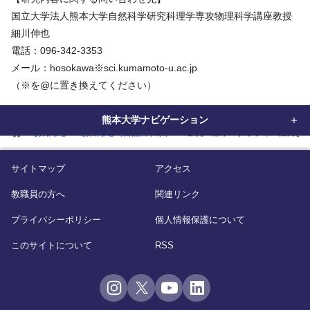
国立大学法人熊本大学自然科学研究科理学専攻物理科学講座教授
細川伸也
電話：096-342-3353
メール：hosokawa※sci.kumamoto-u.ac.jp
（※を@に置き換えてください）
熊本大学ナビゲーション
home
お知らせ
お知らせ（自然科学系）
蛍光Ｘ線ホログラフィー法によ
サイトマップ
アクセス
教職員の方へ
関連リンク
プライバシーポリシー
個人情報保護について
このサイトについて
RSS