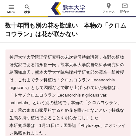
place
mail_outline
menu
search
アクセス
問合せ
Menu
検索
数十年間も別の花を勘違い 本物の「クロム
ヨウラン」は花が咲かない
神戸大学大学院理学研究科の末次健司特命講師，在野の植物
研究家である福永裕一氏，熊本大学大学院自然科学研究科の
島岡知恵氏，熊本大学大学院先端科学研究部の澤進一郎教授
は，これまでラン科植物「クロムヨウラン Lecanorchis
nigricans」として図鑑などで取り上げられていた植物は，
「トサノクロムヨウラン Lecanorchis nigricans var.
patipetala」という別の植物で，本当の「クロムヨウラン」
は，蕾のまま自家受粉するため花を咲かせないという特殊な
生態を持つ植物であることを明らかにしました．
本研究成果は，1月11日に，国際誌「Phytokeys」にオンライ
ン掲載されました．