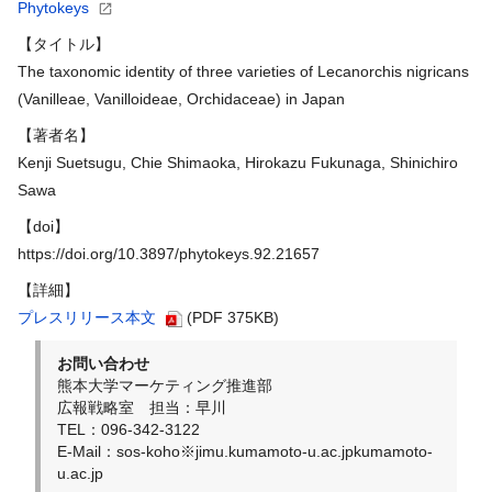
Phytokeys
【タイトル】
The taxonomic identity of three varieties of Lecanorchis nigricans
(Vanilleae, Vanilloideae, Orchidaceae) in Japan
【著者名】
Kenji Suetsugu, Chie Shimaoka, Hirokazu Fukunaga, Shinichiro
Sawa
【doi】
https://doi.org/10.3897/phytokeys.92.21657
【詳細】
プレスリリース本文
(PDF 375KB)
お問い合わせ
熊本大学マーケティング推進部
広報戦略室 担当：早川
TEL：096-342-3122
E-Mail：sos-koho※jimu.kumamoto-u.ac.jpkumamoto-
u.ac.jp