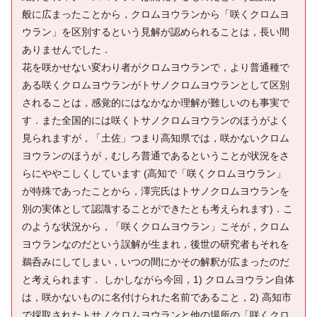
般に広まったことから，クロムヨウランから「咲くクロムヨ
ウラン」を区別するという見解が認められることは，長い間
ありませんでした．
花を咲かせない変わり者がクロムヨウランで，より普通種で
ある咲くクロムヨウランがトサノクロムヨウランとして区別
されることは，感覚的にはなかなか理解が難しいのも事実で
す．また全国的には咲くトサノクロムヨウランのほうがよく
見られますが，「土佐」つまり高知県では，咲かないクロム
ヨウランのほうが，むしろ普通であるということが状況をさ
らにややこしくしています (高知で「咲くクロムヨウラン」
が特殊であったことから，澤完氏はトサノクロムヨウランを
別の実体として認識することができたとも考えられます)．こ
のような状況から，「咲くクロムヨウラン」こそが，クロム
ヨウランなのだという誤解が生まれ，後世の研究者もそれを
鵜呑みにしてしまい，いつの間にかその解釈が広まったのだ
と考えられます． しかしながら今回，1) クロムヨウラン自体
は，咲かないものに名付けられた名前であること，2) 高知市
で採取されたトサノクロムヨウランと他の場所の「咲くクロ