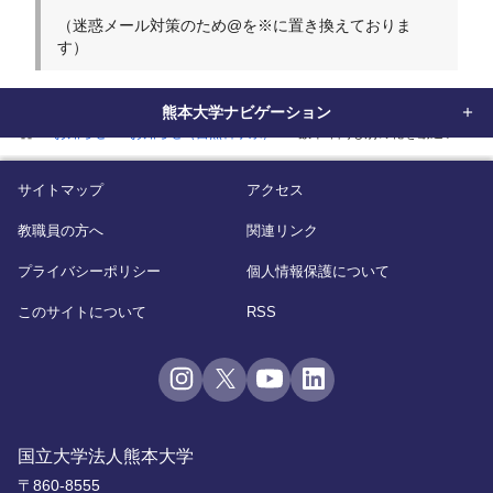
（迷惑メール対策のため@を※に置き換えておりま
す）
熊本大学ナビゲーション
home
お知らせ
お知らせ（自然科学系）
数十年間も別の花を勘違い 本
サイトマップ
アクセス
教職員の方へ
関連リンク
プライバシーポリシー
個人情報保護について
このサイトについて
RSS
国立大学法人熊本大学
〒860-8555