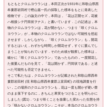
もともとクロムヨウランは，本田正次が1931年に和歌山県西
牟婁郡岩田村で樫山嘉一氏の採取した標本をもとに発表した
植物です．この論文の中で，本田は，「花は正開セズ，花被
ハ相接シテ円筒状ヲナス」と書いています．この記述は，本
物のクロムヨウランは，花が開かない，つまり「咲くクロム
ヨウラン」が，本物のクロムヨウランではない可能性を想起
させます．しかしながら，「咲くクロムヨウラン」も，開花
するとはいえ，わずかな時間しか開花せず，すぐに萎んでし
まうことが知られています．そのため彼が観察した標本は，
確かに「咲くクロムヨウラン」であったものの，一度開花し
た後萎んだものを見て，「花は開かず，円筒状である」と述
べた可能性も否定できません．
そこで私たちは，クロムヨウランが記載された和歌山県西牟
婁郡岩田村 (現 和歌山県西牟婁郡上富田町) の現地調査を行
い，この場所のクロムヨウランも，花は一度も開かず硬い蕾
のまま落下するのに，きちんと果実をつけることを明らかに
しました (図1)．つまり咲くことを放棄した変わった生態を持
つ「咲かないクロムヨウラン」こそが，本当のクロムヨウラ