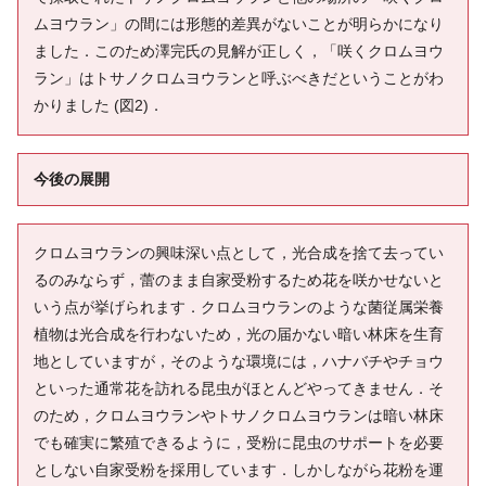
ムヨウラン」の間には形態的差異がないことが明らかになり
ました．このため澤完氏の見解が正しく，「咲くクロムヨウ
ラン」はトサノクロムヨウランと呼ぶべきだということがわ
かりました (図2)．
今後の展開
クロムヨウランの興味深い点として，光合成を捨て去ってい
るのみならず，蕾のまま自家受粉するため花を咲かせないと
いう点が挙げられます．クロムヨウランのような菌従属栄養
植物は光合成を行わないため，光の届かない暗い林床を生育
地としていますが，そのような環境には，ハナバチやチョウ
といった通常花を訪れる昆虫がほとんどやってきません．そ
のため，クロムヨウランやトサノクロムヨウランは暗い林床
でも確実に繁殖できるように，受粉に昆虫のサポートを必要
としない自家受粉を採用しています．しかしながら花粉を運