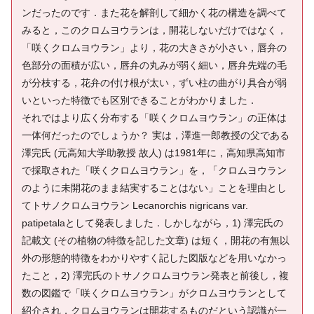
ンだったのです．また花を解剖して細かく花の構造を調べて
みると，このクロムヨウランは，開花しないだけではなく，
「咲くクロムヨウラン」より，花の大きさが小さい，唇弁の
色部分の面積が広い，唇弁の丸みが弱く細い，唇弁先端の毛
が分枝する，花弁の付け根が太い，ずい柱の曲がり具合が弱
いといった特徴でも区別できることがわかりました．
それではより広く分布する「咲くクロムヨウラン」の正体は
一体何だったのでしょうか？ 実は，澤進一郎教授の父である
澤完氏 (元高知大学助教授 故人) は1981年に，高知県高知市
で採取された「咲くクロムヨウラン」を，「クロムヨウラン
のように未開花のまま結実することはない」ことを理由とし
てトサノクロムヨウラン Lecanorchis nigricans var.
patipetalaとして発表しました．しかしながら，1) 澤完氏の
記載文 (その植物の特徴を記した文章) は短く，開花の有無以
外の形態的特徴をわかりやすく記した図版などを用いなかっ
たこと，2) 澤完氏のトサノクロムヨウラン発表と前後し，複
数の図鑑で「咲くクロムヨウラン」がクロムヨウランとして
紹介され，クロムヨウランは開花するものだという認識が一