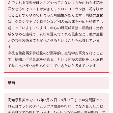
んでくれる昆虫がほとんどやってこないにもかかわらず花を
咲かせるのはコストが大きく，クロムヨウランは，花を咲か
せることすらやめてしまった可能性があります．同様の進化
は，クロシマヤツシロランなど別の光合成をやめた植物でも
起こっています．つまりこれらの研究成果は，植物は，光合
成をやめる過程で，花粉を運んでくれる昆虫など，他の生物
との共生関係までも変化させるということを示唆していま
す．
今後も菌従属栄養植物の分類学的，生態学的研究を行うこと
で，植物が「光合成をやめる」という究極の選択をした過程
で起こった変化を明らかにしていきたいと考えています．
動画
高知県香美市で2017年7月27日～8月27日まで30分間隔でク
ロムヨウランのタイムラプス撮影を行い，つなぎ合わせた動
画を以下で公開しています．1か月もの間一度も蕾が開花して