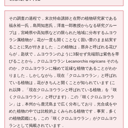
その調査の過程で，末次特命講師と在野の植物研究家である
福永裕一氏，島岡知恵氏，澤進一郎教授からなる研究グルー
プは，宮崎県や高知県などの限られた地域に分布するムヨウ
ラン属植物が，花が一度も開くことなく固い蕾のまま結実す
ることに気が付きました．この植物は，唇弁と呼ばれる花び
らが，匙状で，ムヨウランのように3裂せず先端部は紫色を帯
びることから，クロムヨウラン Lecanorchis nigricans そのも
のか，クロムヨウランに極めて近縁な植物であることがわか
りました．しかしながら，現在「クロムヨウラン」と呼ばれ
ている植物は，花がきちんと開くことが知られています (こ
れ以降，「現在クロムヨウランと呼ばれている植物」を「咲
くクロムヨウラン」と呼びます)．この「咲くクロムヨウラ
ン」は，本州から鹿児島まで広く分布しており，光合成をや
めた植物の中では比較的よくみられる植物です．事実，多く
の植物図鑑にも，この「咲くクロムヨウラン」がクロムヨウ
ランとして掲載されています．