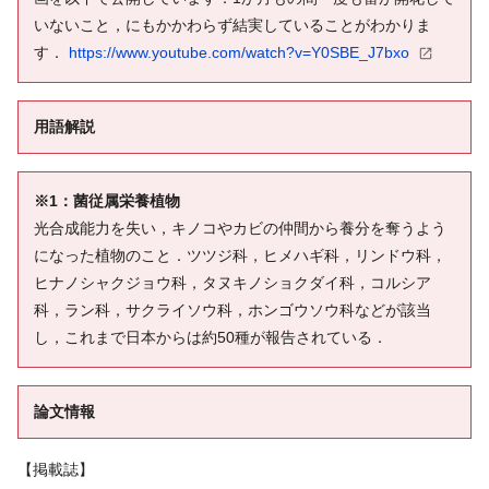
いないこと，にもかかわらず結実していることがわかりま
す．
https://www.youtube.com/watch?v=Y0SBE_J7bxo
用語解説
※1：菌従属栄養植物
光合成能力を失い，キノコやカビの仲間から養分を奪うよう
になった植物のこと．ツツジ科，ヒメハギ科，リンドウ科，
ヒナノシャクジョウ科，タヌキノショクダイ科，コルシア
科，ラン科，サクライソウ科，ホンゴウソウ科などが該当
し，これまで日本からは約50種が報告されている．
論文情報
【掲載誌】