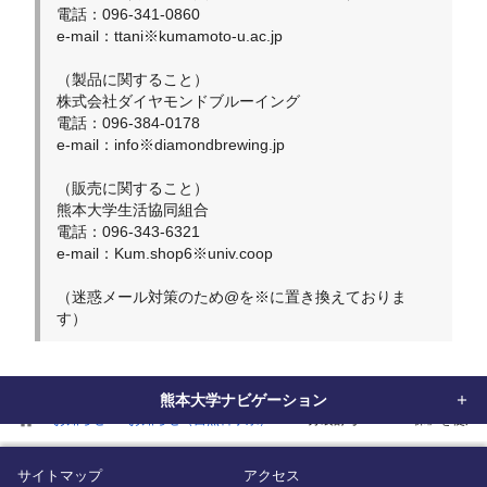
電話：096-341-0860
e-mail：ttani※kumamoto-u.ac.jp
（製品に関すること）
株式会社ダイヤモンドブルーイング
電話：096-384-0178
e-mail：info※diamondbrewing.jp
（販売に関すること）
熊本大学生活協同組合
電話：096-343-6321
e-mail：Kum.shop6※univ.coop
（迷惑メール対策のため@を※に置き換えておりま
す）
熊本大学ナビゲーション
home
お知らせ
お知らせ（自然科学系）
「分裂酵母Kumadai株」を
サイトマップ
アクセス