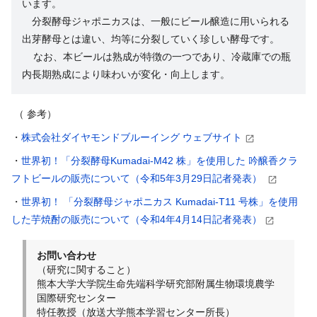
います。
分裂酵母ジャポニカスは、一般にビール醸造に用いられる
出芽酵母とは違い、均等に分裂していく珍しい酵母です。
なお、本ビールは熟成が特徴の一つであり、冷蔵庫での瓶
内長期熟成により味わいが変化・向上します。
（ 参考）
・
株式会社ダイヤモンドブルーイング ウェブサイト
・
世界初！「分裂酵母Kumadai-M42 株」を使用した 吟醸香クラ
フトビールの販売について（令和5年3月29日記者発表）
・
世界初！ 「分裂酵母ジャポニカス Kumadai-T11 号株」を使用
した芋焼酎の販売について（令和4年4月14日記者発表）
お問い合わせ
（研究に関すること）
熊本大学大学院生命先端科学研究部附属生物環境農学
国際研究センター
特任教授（放送大学熊本学習センター所長）