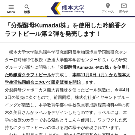
place
mail_outline
menu
search
アクセス
問合せ
Menu
検索
「分裂酵母Kumadai株」を使用した吟醸香ク
ラフトビール第２弾を発売します！
熊本大学大学院先端科学研究部附属生物環境農学国際研究セン
ター谷時雄特任教授（放送大学熊本学習センター所長）らの研究
グループが新たに開発した
「分裂酵母Kumadai-M23株」を使用し
た吟醸香クラフトビール
が完成し、
本年11月6日（月）から熊本大
学生活協同組合において限定販売を開始
します。
分裂酵母ジャポニカス熊大育種株を使ったビール醸造は、今年4月
3日の販売に次ぐもので、前回同様、株式会社ダイヤモンドブルー
イングが製造し、本学教育学部中学校教員養成課程美術科4年の梅
木久美日さんがラベルをデザインしたものです。ラベルには、本
学の校旗のカラーである紫紺とうこんを使用し、ワクワクした気
持ちにクラフトビールの弾ける泡の様子が表現されています。
なお、本製品の売り上げの一部は本学研究基金に寄附され、本