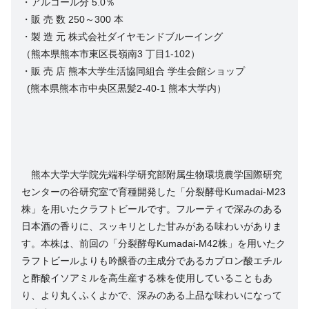
・アルコール分 5.0％
・販 売 数 250～300 本
・製 造 元 株式会社ダイヤモンドブルーイング
（熊本県熊本市東区長嶺南3 丁目1-102）
・販 売 店 熊本大学生活協同組合 学生会館ショップ
(熊本県熊本市中央区黒髪2-40-1 熊本大学内）
熊本大学大学院先端科学研究部附属生物環境農学国際研究
センターの谷研究室で育種開発した「分裂酵母Kumadai-M23
株」を用いたクラフトビールです。フルーティで深みのある
日本酒の香りに、スッキリとした甘みがある味わいがありま
す。本株は、前回の「分裂酵母Kumadai-M42株」を用いたク
ラフトビールよりも吟醸香の主成分であるカプロン酸エチル
と酢酸イソアミルを高生産する株を使用していることもあ
り、より丸くふくよかで、深みのある上品な味わいになって