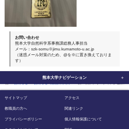
お問い合わせ
熊本大学自然科学系事務課総務人事担当
メール：szk-somu※jimu.kumamoto-u.ac.jp
（迷惑メール対策のため、@を※に置き換えておりま
す）
熊本大学ナビゲーション
home
お知らせ
お知らせ（自然科学系）
第11回チアリーディング世界選
サイトマップ
アクセス
教職員の方へ
関連リンク
プライバシーポリシー
個人情報保護について