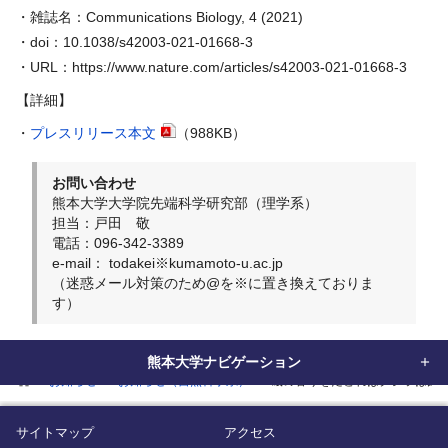
・雑誌名：Communications Biology, 4 (2021)
・doi：10.1038/s42003-021-01668-3
・URL：https://www.nature.com/articles/s42003-021-01668-3
【詳細】
・
プレスリリース本文
（988KB）
お問い合わせ
熊本大学大学院先端科学研究部（理学系）
担当：戸田 敬
電話：096-342-3389
e-mail： todakei※kumamoto-u.ac.jp
（迷惑メール対策のため@を※に置き換えておりま
す）
熊本大学ナビゲーション
home
お知らせ
お知らせ（自然科学系）
磯の香りをたどればクジラは餌
サイトマップ
アクセス