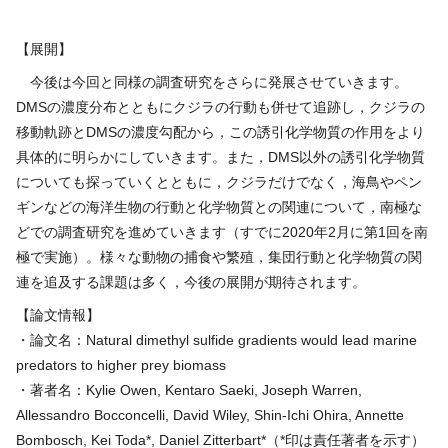
【展開】
今後は今回と同様の調査研究をさらに発展させていきます。
DMS
の濃度分布とともにクジラの行動も併せて追跡し，クジラの
移動軌跡と
DMS
の濃度勾配から，この誘引化学物質の作用をより
具体的に明らかにしていきます。また，
DMS
以外の誘引化学物質
についても探っていくとともに，クジラだけでなく，海鳥やペン
ギンなどの海洋生物の行動と化学物質との関連について，南極な
どでの調査研究を進めていきます（すでに
2020
年
2
月に第
1
回を南
極で実施）。様々な動物の捕食や繁殖，集団行動と化学物質の関
連を追及する課題は多く，今後の展開が期待されます。
【論文情報】
・論文名：Natural dimethyl sulfide gradients would lead marine
predators to higher prey biomass
・著者名：Kylie Owen, Kentaro Saeki, Joseph Warren,
Allessandro Bocconcelli, David Wiley, Shin-Ichi Ohira, Annette
Bombosch, Kei Toda*, Daniel Zitterbart*（*印は責任著者を示す）