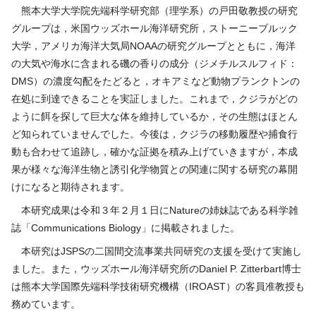
熊本大学大学院先端科学研究部（理学系）の戸田敬教授の研究
グループは，米国ウッズホール海洋研究所，ストーニーブルック
大学，アメリカ海洋大気局NOAAの研究グループとともに，海洋
の大気や海水に含まれる磯の香りの成分（ジメチルスルフィド：
DMS）の濃度勾配をたどると，オキアミなど動物プランクトンの
在処に到達できることを実証しました。これまで，クジラがどの
ように餌を探して巨大な体を維持しているか，その生態はほとん
ど知られていませんでした。今後は，クジラの移動履歴や捕食行
動も合わせて追跡し，確かな証拠を積み上げていきますが，本成
果が様々な海洋生物と誘引化学物質との関連に関する研究の幕開
けになると期待されます。
本研究成果は令和３年２月１日にNatureの姉妹誌である科学雑
誌「Communications Biology」に掲載されました。
本研究はJSPSの二国間交流事業共同研究の支援を受けて実施し
ました。また，ウッズホール海洋研究所のDaniel P. Zitterbart博士
は熊本大学国際先端科学技術研究機構（IROAST）の客員准教授も
務めています。