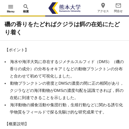
place
mail_outline
menu
search
アクセス
問合せ
Menu
検索
磯の香りをたどればクジラは餌の在処にたど
り着く
【ポイント】
海水や海洋大気に存在するジメチルスルフィド（DMS）（磯の
香りの成分）の分布をオキアミなどの動物プランクトンの分布
と合わせて初めて可視化しました。
動物プランクトンの密度とDMSの濃度の間に正の相関があり，
クジラなどの海洋動物がDMSの濃度勾配を認識できれば，餌の
在処に到達できることを示しました。
海洋動物の捕食活動や集団行動，生殖行動などに関わる誘引化
学物質をフィールドで探る先駆け的な研究成果です。
【概要説明】