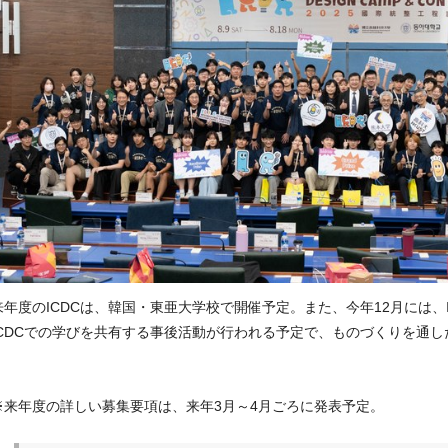
来年度の
ICDC
は、韓国・東亜大学校で開催予定。また、今年
12
月には、
CDC
での学びを共有する事後活動が行われる予定で、ものづくりを通し
※来年度の詳しい募集要項は、来年3月～4月ごろに発表予定。