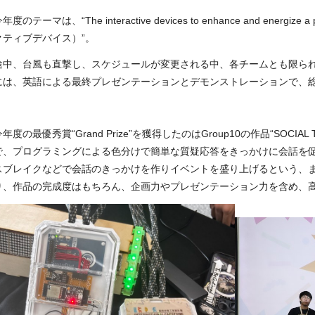
年度のテーマは、“The interactive devices to enhance and en
クティブデバイス）”。
途中、台風も直撃し、スケジュールが変更される中、各チームとも限ら
には、英語による最終プレゼンテーションとデモンストレーションで、
今年度の最優秀賞“
Grand Prize
”を獲得したのは
Group10
の作品“
SOCIAL 
で、プログラミングによる色分けで簡単な質疑応答をきっかけに会話を
スブレイクなどで会話のきっかけを作りイベントを盛り上げるという、
り、作品の完成度はもちろん、企画力やプレゼンテーション力を含め、