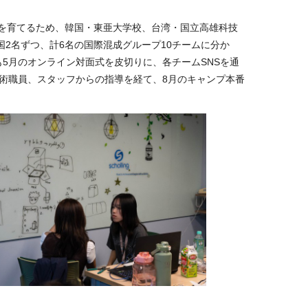
を育てるため、韓国・東亜大学校、台湾・国立高雄科技
国
2
名ずつ、計
6
名の国際混成グループ
10
チームに分か
も
5
月のオンライン対面式を皮切りに、各チーム
SNS
を通
術職員、スタッフからの指導を経て、
8
月のキャンプ本番