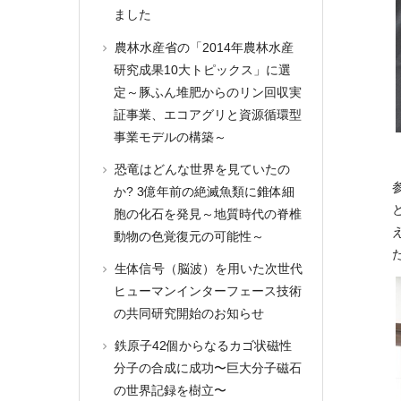
ました
農林水産省の「2014年農林水産
研究成果10大トピックス」に選
定～豚ふん堆肥からのリン回収実
証事業、エコアグリと資源循環型
事業モデルの構築～
恐竜はどんな世界を見ていたの
か? 3億年前の絶滅魚類に錐体細
胞の化石を発見～地質時代の脊椎
動物の色覚復元の可能性～
生体信号（脳波）を用いた次世代
ヒューマンインターフェース技術
の共同研究開始のお知らせ
鉄原子42個からなるカゴ状磁性
分子の合成に成功〜巨大分子磁石
の世界記録を樹立〜