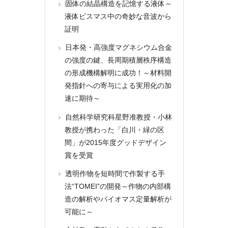
固体の結晶構造を記憶する液体～
液体ビスマス中の奇妙な音波から
証明
日本発・高強度マグネシウム合金
の強度の鍵、長周期積層秩序構造
の形成機構解明に成功！～材料開
発指針への寄与による実用化の加
速に期待～
自然科学研究科星野准教授・小林
教授が携わった「白川・緑の区
間」が2015年度グッドデザイン
賞を受賞
透明作物を短時間で作製する手
法“TOMEI”の開発～作物の内部構
造の解析やバイオマス定量解析が
可能に～