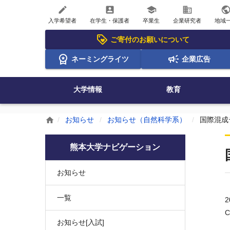
create
account_box
school
business
publi
入学希望者
在学生・保護者
卒業生
企業研究者
地域
ご寄付のお願いについて
ネーミングライツ
企業広告
大学情報
教育
お知らせ
お知らせ（自然科学系）
国際混成
home
熊本大学ナビゲーション
お知らせ
一覧
2
C
お知らせ[入試]