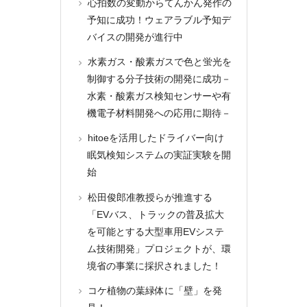
心拍数の変動からてんかん発作の
予知に成功！ウェアラブル予知デ
バイスの開発が進行中
水素ガス・酸素ガスで色と蛍光を
制御する分子技術の開発に成功－
水素・酸素ガス検知センサーや有
機電子材料開発への応用に期待－
hitoeを活用したドライバー向け
眠気検知システムの実証実験を開
始
松田俊郎准教授らが推進する
「EVバス、トラックの普及拡大
を可能とする大型車用EVシステ
ム技術開発」プロジェクトが、環
境省の事業に採択されました！
コケ植物の葉緑体に「壁」を発