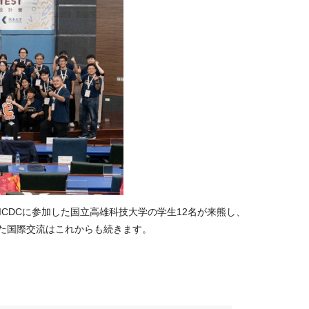
ICDC
に参加した国立高雄科技大学の学生
12
名が来熊し、
た国際交流はこれからも続きます。