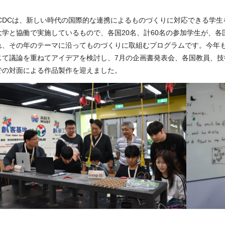
CDC
は、新しい時代の国際的な連携によるものづくりに対応できる学生
大学と協働で実施しているもので、各国
20
名、計
60
名の参加学生が、各
れ、その年のテーマに沿ってものづくりに取組むプログラムです。今年
じて議論を重ねてアイデアを検討し、
7
月の企画書発表会、各国教員、技
での対面による作品製作を迎えました。