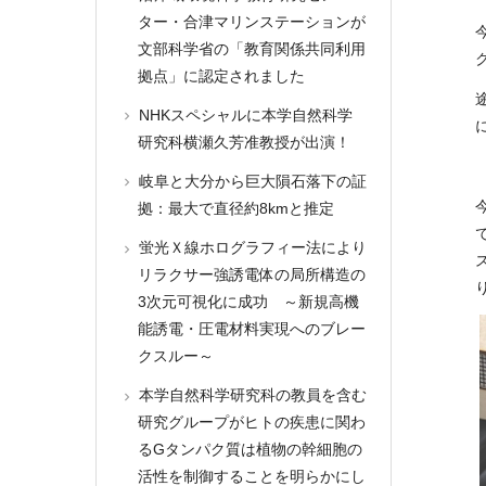
ター・合津マリンステーションが
今
文部科学省の「教育関係共同利用
拠点」に認定されました
NHKスペシャルに本学自然科学
研究科横瀬久芳准教授が出演！
岐阜と大分から巨大隕石落下の証
拠：最大で直径約8kmと推定
蛍光Ｘ線ホログラフィー法により
リラクサー強誘電体の局所構造の
3次元可視化に成功 ～新規高機
能誘電・圧電材料実現へのブレー
クスルー～
本学自然科学研究科の教員を含む
研究グループがヒトの疾患に関わ
るGタンパク質は植物の幹細胞の
活性を制御することを明らかにし