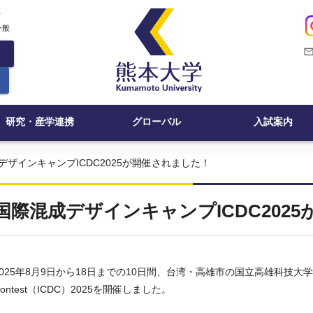
c
一般
mail_outli
研究・産学連携
グローバル
入試案内
デザインキャンプICDC2025が開催されました！
国際混成デザインキャンプICDC202
025
年
8
月
9
日から
18
日までの
10
日間、台湾・高雄市の国立高雄科技大
ontest
（
ICDC
）
2025
を開催しました。