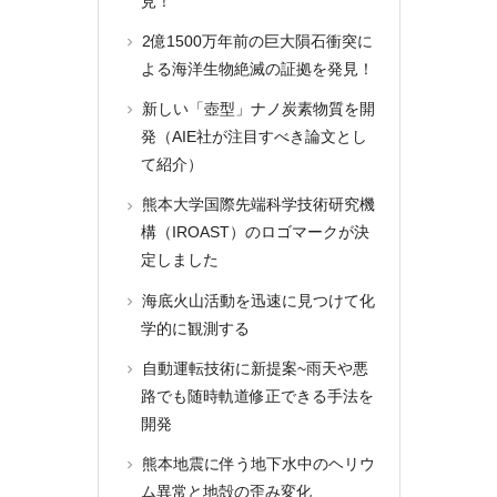
見！
2億1500万年前の巨大隕石衝突に
よる海洋生物絶滅の証拠を発見！
新しい「壺型」ナノ炭素物質を開
発（AIE社が注目すべき論文とし
て紹介）
熊本大学国際先端科学技術研究機
構（IROAST）のロゴマークが決
定しました
海底火山活動を迅速に見つけて化
学的に観測する
自動運転技術に新提案~雨天や悪
路でも随時軌道修正できる手法を
開発
熊本地震に伴う地下水中のヘリウ
ム異常と地殻の歪み変化