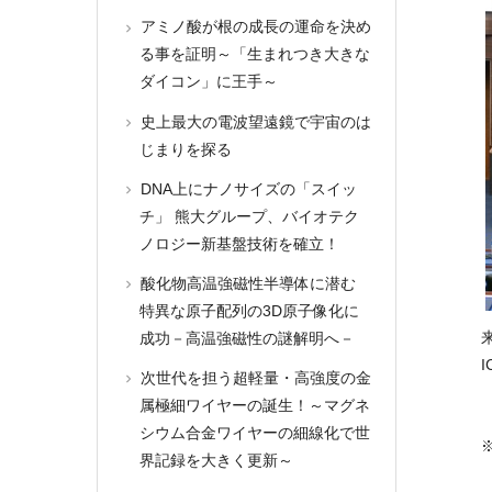
アミノ酸が根の成長の運命を決め
る事を証明～「生まれつき大きな
ダイコン」に王手～
史上最大の電波望遠鏡で宇宙のは
じまりを探る
DNA上にナノサイズの「スイッ
チ」 熊大グループ、バイオテク
ノロジー新基盤技術を確立！
酸化物高温強磁性半導体に潜む
特異な原子配列の3D原子像化に
成功－高温強磁性の謎解明へ－
I
次世代を担う超軽量・高強度の金
属極細ワイヤーの誕生！～マグネ
シウム合金ワイヤーの細線化で世
界記録を大きく更新～