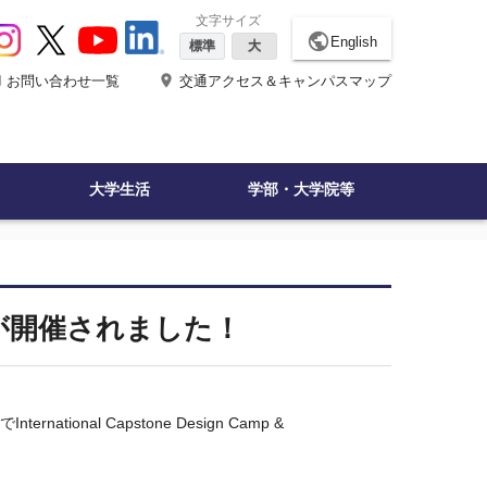
文字サイズ
public
English
標準
大
ne
place
お問い合わせ一覧
交通アクセス＆キャンパスマップ
大学生活
学部・大学院等
5が開催されました！
学で
International Capstone Design Camp &