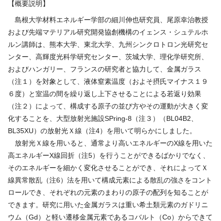
【概要説明】
島根大学材料エネルギー学部の細川伸也研究員、尾原幸治教授
および先端マテリアル研究開発協創機構のイェンス・シュテルホ
ルン講師は、熊本大学、東北大学、九州シンクロトロン光研究セ
ンター、高輝度光科学研究センター、茨城大学、理化学研究所、
およびハンガリー、フランスの研究者と協力して、金属ガラス
（注１）を対象として、液体窒素温度（およそ摂氏マイナス１９
６度）と室温の間を繰り返し上下させることによる若返り効果
（注２）によって、構成する原子の並び方やその運動が大きく変
化することを、大型放射光施設SPring-8（注３）（BL04B2、
BL35XU）の放射光Ｘ線（注4）を用いて明らかにしました。
放射光Ｘ線を用いると、通常より高いエネルギーのX線を用いた
高エネルギーX線回折（注5）を行うことができるばかりでなく、
そのエネルギーを細かく変化させることができ、それによってＸ
線異常散乱（注6）法を用いて構成元素による散乱の強さをコント
ロールでき、それぞれの元素のまわりの原子の配列を知ることが
できます。研究に用いた金属ガラスは重い希土類元素のガドリニ
ウム（Gd）と軽い遷移金属元素であるコバルト（Co）からできて