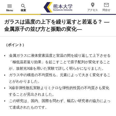
place
mail_outline
menu
search
アクセス
問合せ
Menu
検索
ガラスは温度の上下を繰り返すと若返る？ ―
金属原子の並び方と振動の変化―
（ポイント）
金属ガラスに液体窒素温度と室温の間を繰り返して上下させる
「極低温若返り効果」を起こすことで原子配列が変化すること
が、放射光X線を用いた実験で詳しく明らかになりました。
ガラス中の構造の不均質性も、元素によって大きく変化するこ
とがわかりました。
X線非弾性散乱実験よりミクロな弾性的性質の不均質さも変化
することが見出されました。
この研究は、国内、国際を問わず、幅広い研究者の協力によっ
て達成されたものです。