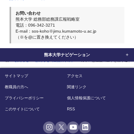
お問い合わせ
熊本大学 総務部総務課広報戦略室
電話：096-342-3271
E-mail：sos-koho※jimu.kumamoto-u.ac.jp
（※を@に置き換えてください）
熊本大学ナビゲーション
home
お知らせ
お知らせ（自然科学系）
ガラスは温度の上下を繰り返すと
サイトマップ
アクセス
教職員の方へ
関連リンク
プライバシーポリシー
個人情報保護について
このサイトについて
RSS