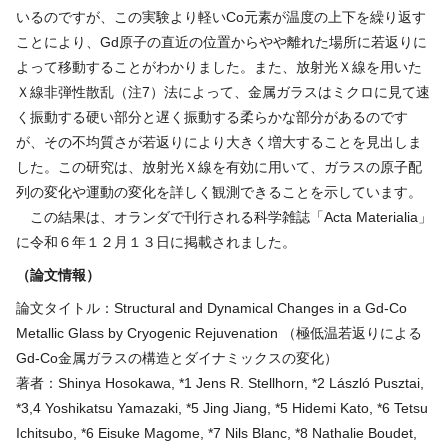
いるのですが、この実験より軽いCo元素が温度の上下を繰り返す
ことにより、Gd原子の直近の位置からやや離れた場所に若返りに
よって移動することがわかりました。また、放射光Ｘ線を用いた
Ｘ線非弾性散乱（注7）法によって、金属ガラスはミクロに見て速
く振動する硬い部分と遅く振動する柔らかな部分があるのです
が、その不均質さが若返りにより大きく増大することを見出しま
した。この研究は、放射光Ｘ線を有効に用いて、ガラスの原子配
列の変化や運動の変化を詳しく観測できることを示しています。
この結果は、オランダで刊行される科学雑誌「Acta Materialia」
に令和６年１２月１３日に掲載されました。
（論文情報）
論文タイトル：Structural and Dynamical Changes in a Gd-Co
Metallic Glass by Cryogenic Rejuvenation （極低温若返りによる
Gd-Co金属ガラスの構造とダイナミックスの変化）
著者：Shinya Hosokawa, *1 Jens R. Stellhorn, *2 László Pusztai,
*3,4 Yoshikatsu Yamazaki, *5 Jing Jiang, *5 Hidemi Kato, *6 Tetsu
Ichitsubo, *6 Eisuke Magome, *7 Nils Blanc, *8 Nathalie Boudet,