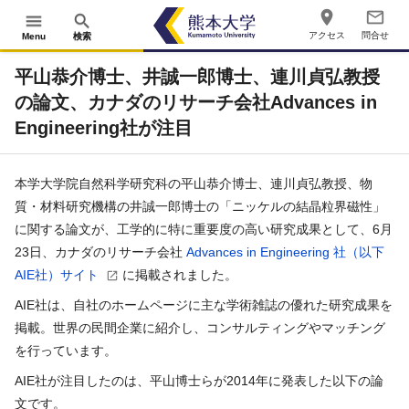
place
mail_outline
menu
search
アクセス
問合せ
Menu
検索
平山恭介博士、井誠一郎博士、連川貞弘教授
の論文、カナダのリサーチ会社Advances in
Engineering社が注目
本学大学院自然科学研究科の平山恭介博士、連川貞弘教授、物
質・材料研究機構の井誠一郎博士の「ニッケルの結晶粒界磁性」
に関する論文が、工学的に特に重要度の高い研究成果として、6月
23日、カナダのリサーチ会社
Advances in Engineering 社（以下
AIE社）サイト
に掲載されました。
AIE社は、自社のホームページに主な学術雑誌の優れた研究成果を
掲載。世界の民間企業に紹介し、コンサルティングやマッチング
を行っています。
AIE社が注目したのは、平山博士らが2014年に発表した以下の論
文です。