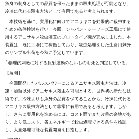
魚身の刺身としての品質を保ったままの殺虫処理が可能となり、
冷凍に代わる殺虫方法として有用であると考えられます。
本技術を基に、実用化に向けてアニサキスを効果的に殺虫する
ための条件検討を行い、今回、ジャパン・シーフーズ工場にて使
用するアニサキス殺虫装置のプロトタイプ機が完成しました。本
装置は、既に工場にて稼働しており、殺虫処理をした生食用刺身
のサンプル出荷を今秋に予定しています。
＊
物理的刺激に対する反射運動のないものを死と判定している。
【展開】
今回開発したパルスパワーによるアニサキス殺虫方法は、冷
凍・加熱以外でアニサキス殺虫を可能とする、世界初の新たな技
術です。冷凍よりも魚身の品質を保てることから、冷凍に代わる
アニサキス殺虫方法として非常に有用であると考えます。しか
し、さらに実用化を進めるには、コスト面でまだ改善の余地があ
り、より低コスト、省エネルギーで殺虫処理できる条件を検証
し、大量処理可能な装置開発を目指します。