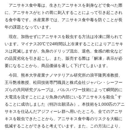
アニサキス食中毒は、生きたアニサキスを刺身などで食べた際
に、アニサキスがヒトの胃に刺入することによって引き起こされ
る食中毒です。水産業界では、アニサキス食中毒を防ぐことが長
年の課題となっています。
現在、加熱せずにアニサキスを殺虫する方法は冷凍に限られて
います。マイナス20℃で24時間以上冷凍することによりアニサキ
スは死滅しますが、魚身のドリップ流出、退色、食感の軟化など
の品質劣化を引き起こし、また、販売する際は「解凍」表示が必
要になることから、商品価値を著しく下げてしまいます。
今回、熊本大学産業ナノマテリアル研究所の浪平隆男准教授、
王斗艶准教授、松田技術専門職員と株式会社ジャパン・シーフー
ズらの共同研究グループは、パルスパワー技術によって瞬間的に
＊
大電流を流すことにより魚身の内部にいるアニサキスを殺虫
す
ることに成功しました（特許出願済み）。本技術を1,000匹のアニ
サキスを仕込んだアジフィーレ群へ用いたところ、全てのアニサ
キスを殺虫できたことから、アニサキス食中毒のリスクを大幅に
低減することができると考えています。また、この方法により、