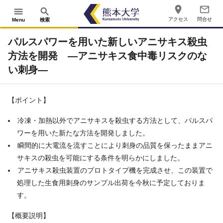
place
mail_outline
menu
search
アクセス
問合せ
Menu
検索
パルスパワーを用いた新しいアニサキス殺虫
方法を開発 ―アニサキス食中毒リスクのな
い刺身―
【ポイント】
冷凍・加熱以外でアニサキスを殺虫する方法として、パルスパ
ワーを用いた新たな方法を開発しました。
瞬間的に大電流を流すことにより刺身の品質を保ったままアニ
サキスの殺虫を可能にする条件を明らかにしました。
アニサキス殺虫装置のプロトタイプ機を完成させ、この装置で
処理した生食用刺身のサンプル出荷を今秋に予定しておりま
す。
【概要説明】