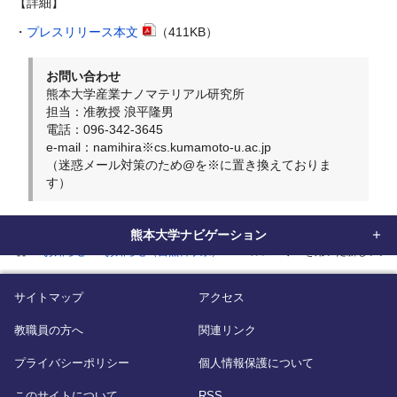
【詳細】
・
プレスリリース本文
（411KB）
お問い合わせ
熊本大学産業ナノマテリアル研究所
担当：准教授 浪平隆男
電話：096-342-3645
e-mail：namihira※cs.kumamoto-u.ac.jp
（迷惑メール対策のため@を※に置き換えておりま
す）
熊本大学ナビゲーション
home
お知らせ
お知らせ（自然科学系）
パルスパワーを用いた新しいア
サイトマップ
アクセス
教職員の方へ
関連リンク
プライバシーポリシー
個人情報保護について
このサイトについて
RSS