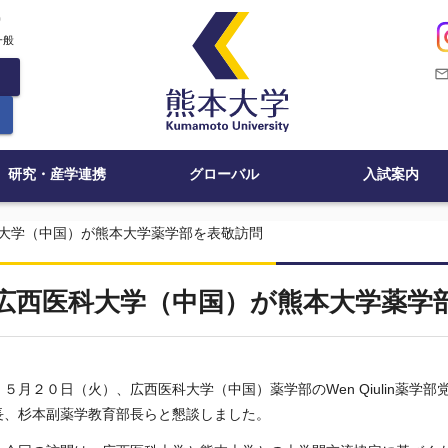
c
一般
mail_outli
研究・産学連携
グローバル
入試案内
大学（中国）が熊本大学薬学部を表敬訪問
広西医科大学（中国）が熊本大学薬学
５月２０日（火）、広西医科大学（中国）薬学部の
Wen Qiulin
薬学部
長、杉本副薬学教育部長らと懇談しました。