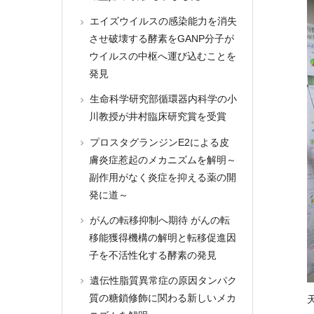
エイズウイルスの感染能力を消失
させ破壊する酵素をGANP分子が
ウイルスの中枢へ運び込むことを
発見
生命科学研究部循環器内科学の小
川教授が井村臨床研究賞を受賞
プロスタグランジンE2による皮
膚炎症惹起のメカニズムを解明～
副作用がなく炎症を抑える薬の開
発に道～
がんの転移抑制へ期待 がんの転
移能獲得機構の解明と転移促進因
子を不活性化する酵素の発見
遺伝性脂質異常症の原因タンパク
質の糖鎖修飾に関わる新しいメカ