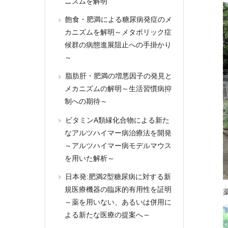
ニズムを解明
飽食・肥満による糖尿病発症のメ
カニズムを解明～メタボリック症
候群の病態進展阻止への手掛かり
～
脂肪肝・肥満の増悪因子の発見と
メカニズムの解明～生活習慣病抑
制への期待～
ビタミンA類縁化合物による新た
なアルツハイマー病治療法を開発
～アルツハイマー病モデルマウス
を用いた解析～
日本発:肥満2型糖尿病に対する新
規医療機器の臨床的有用性を証明
～薬を用いない、あるいは併用に
よる新たな医療の提案へ～