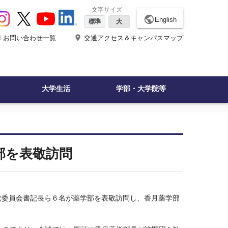
文字サイズ
public
English
標準
大
ne
place
お問い合わせ一覧
交通アクセス＆キャンパスマップ
大学生活
学部・大学院等
部を表敬訪問
党委員会書記長ら６名が薬学部を表敬訪問し、香月薬学部