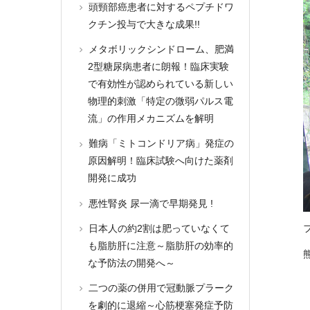
頭頸部癌患者に対するペプチドワ
クチン投与で大きな成果!!
メタボリックシンドローム、肥満
2型糖尿病患者に朗報！臨床実験
で有効性が認められている新しい
物理的刺激「特定の微弱パルス電
流」の作用メカニズムを解明
難病「ミトコンドリア病」発症の
原因解明！臨床試験へ向けた薬剤
開発に成功
悪性腎炎 尿一滴で早期発見 !
日本人の約2割は肥っていなくて
も脂肪肝に注意～脂肪肝の効率的
な予防法の開発へ～
二つの薬の併用で冠動脈プラーク
を劇的に退縮～心筋梗塞発症予防