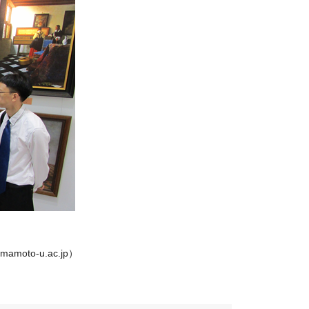
oto-u.ac.jp）