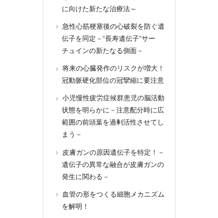
に向けた新たな治療法～
急性心筋梗塞後の心破裂を防ぐ遺
伝子を同定－“長寿遺伝子”サー
チュインの新たなる側面－
将来の心臓発作のリスクが増大！
冠動脈硬化部位の冠攣縮に要注意
小児慢性疲労症候群患児の脳活動
状態を明らかに－注意配分時に広
範囲の前頭葉を過剰活性させてし
まう－
皮膚ガンの原因遺伝子を特定！－
遺伝子の異常な融合が皮膚ガンの
発生に関わる－
血管の形をつくる細胞メカニズム
を解明！