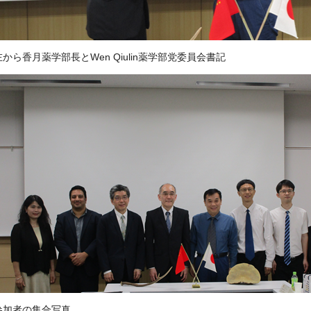
左から香月薬学部長と
Wen Qiulin
薬学部党委員会書記
参加者の集合写真