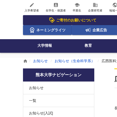
create
account_box
school
business
publi
入学希望者
在学生・保護者
卒業生
企業研究者
地域
ご寄付のお願いについて
ネーミングライツ
企業広告
大学情報
教育
お知らせ
お知らせ（生命科学系）
広西医科
home
熊本大学ナビゲーション
お知らせ
一覧
お知らせ[入試]