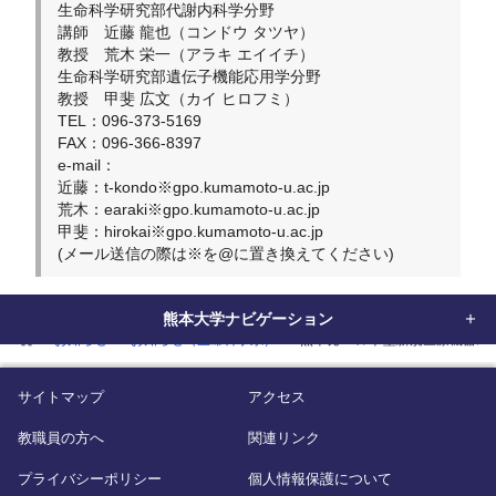
生命科学研究部代謝内科学分野
講師 近藤 龍也（コンドウ タツヤ）
教授 荒木 栄一（アラキ エイイチ）
生命科学研究部遺伝子機能応用学分野
教授 甲斐 広文（カイ ヒロフミ）
TEL：096-373-5169
FAX：096-366-8397
e-mail：
近藤：t-kondo※gpo.kumamoto-u.ac.jp
荒木：earaki※gpo.kumamoto-u.ac.jp
甲斐：hirokai※gpo.kumamoto-u.ac.jp
(メール送信の際は※を@に置き換えてください)
熊本大学ナビゲーション
home
お知らせ
お知らせ（生命科学系）
熊本発:ベルト型新規医療機器に
サイトマップ
アクセス
教職員の方へ
関連リンク
プライバシーポリシー
個人情報保護について