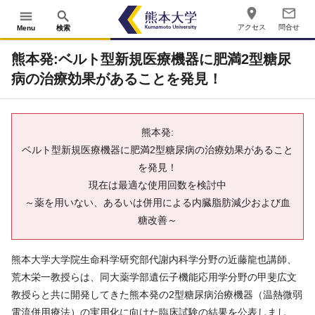
place
mail_outline
menu
search
アクセス
問合せ
Menu
検索
熊本発:ベルト型新規医療機器に肥満2型糖尿
病の治療効果があることを発見！
熊本発:
ベルト型新規医療機器に肥満2型糖尿病の治療効果があること
を発見！
現在は最適な使用回数を検討中
～薬を用いない、あるいは併用による内臓脂肪減少および血
糖改善～
熊本大学大学院生命科学研究部代謝内科学分野の近藤龍也講師、
荒木栄一教授らは、同大薬学部遺伝子機能応用学分野の甲斐広文
教授らと共に開発してきた熊本発の2型糖尿病治療機器（温熱微弱
電流併用療法）の実用化に向けた臨床試験の結果を公表しまし