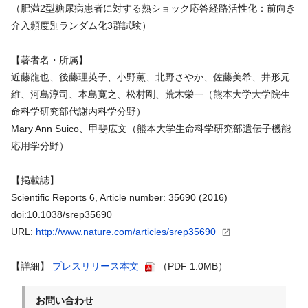
（肥満2型糖尿病患者に対する熱ショック応答経路活性化：前向き
介入頻度別ランダム化3群試験）
【著者名・所属】
近藤龍也、後藤理英子、小野薫、北野さやか、佐藤美希、井形元
維、河島淳司、本島寛之、松村剛、荒木栄一（熊本大学大学院生
命科学研究部代謝内科学分野）
Mary Ann Suico、甲斐広文（熊本大学生命科学研究部遺伝子機能
応用学分野）
【掲載誌】
Scientific Reports 6, Article number: 35690 (2016)
doi:10.1038/srep35690
URL:
http://www.nature.com/articles/srep35690
【詳細】
プレスリリース本文
（PDF 1.0MB）
お問い合わせ