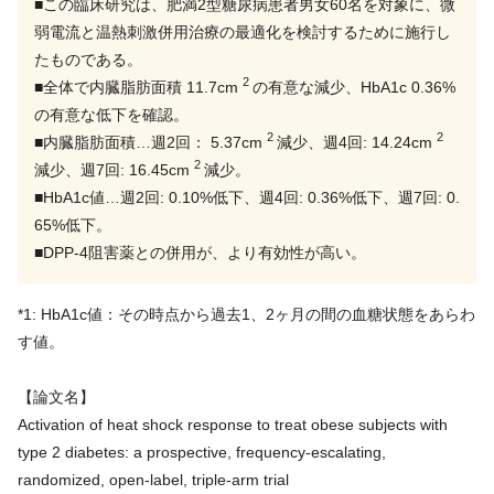
■この臨床研究は、肥満2型糖尿病患者男女60名を対象に、微
弱電流と温熱刺激併用治療の最適化を検討するために施行し
たものである。
2
■全体で内臓脂肪面積 11.7cm
の有意な減少、HbA1c 0.36%
の有意な低下を確認。
2
2
■内臓脂肪面積…週2回： 5.37cm
減少、週4回: 14.24cm
2
減少、週7回: 16.45cm
減少。
■HbA1c値…週2回: 0.10%低下、週4回: 0.36%低下、週7回: 0.
65%低下。
■DPP-4阻害薬との併用が、より有効性が高い。
*1: HbA1c値：その時点から過去1、2ヶ月の間の血糖状態をあらわ
す値。
【論文名】
Activation of heat shock response to treat obese subjects with
type 2 diabetes: a prospective, frequency-escalating,
randomized, open-label, triple-arm trial