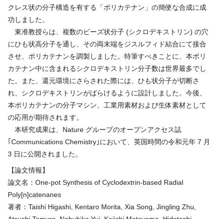
クレス状の分子構造を有する「ポリカテナン」の簡便な合成に成
功しました。
東准教授らは、複数のビーズ状分子 (シクロデキストリン) の穴
にひも状高分子を通し、その両末端をジスルフィド結合にて接合
させ、ポリカテナンを調製しました。特筆すべきことに、本ポリ
カテナン中に含まれるシクロデキストリン分子数は世界最多でし
た。また、還元環境にさらされた際には、ひも状分子が切断さ
れ、シクロデキストリンがばらけるように設計しました。今後、
本ポリカテナンの分子マシン、工業用素材および生体素材として
の応用が期待されます。
本研究成果は、Nature グループのオープンアクセス誌
｢Communications Chemistry｣において、英国時間の令和元年 7 月
3 日に公開されました。
【論文情報】
論文名：One-pot Synthesis of Cyclodextrin-based Radial
Poly[n]catenanes
著者：Taishi Higashi, Kentaro Morita, Xia Song, Jingling Zhu,
Atsushi Tamura, Nobuhiko Yui, Keiichi Motoyama, Hidetoshi