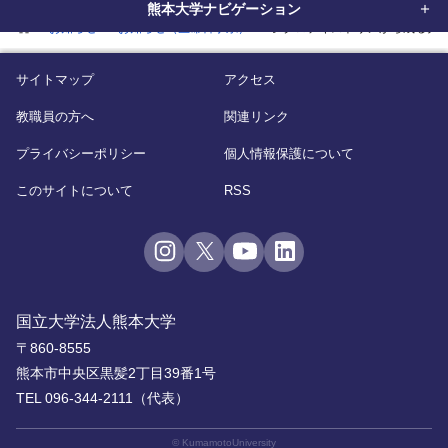
熊本大学ナビゲーション
home
お知らせ
お知らせ（生命科学系）
シクロデキストリンから成る分
サイトマップ
アクセス
教職員の方へ
関連リンク
プライバシーポリシー
個人情報保護について
このサイトについて
RSS
国立大学法人熊本大学
〒860-8555
熊本市中央区黒髪2丁目39番1号
TEL 096-344-2111（代表）
© KumamotoUniversity