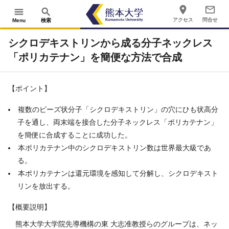
place
mail_outline
menu
search
アクセス
問合せ
Menu
検索
シクロデキストリンから成る分子ネックレス
「ポリカテナン」を簡便な方法で合成
【ポイント】
複数のビーズ状分子「シクロデキストリン」の穴にひも状高分
子を通し、両末端を接合した分子ネックレス「ポリカテナン」
を簡便に合成することに成功した。
本ポリカテナン中のシクロデキストリン数は世界最大級であ
る。
本ポリカテナンは還元環境を感知して分解し、シクロデキスト
リンを放出する。
【概要説明】
熊本大学大学院先導機構の東 大志准教授らのグループは、ネッ