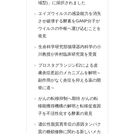
域型)」に採択されました
エイズウイルスの感染能力を消失
させ破壊する酵素をGANP分子が
ウイルスの中枢へ運び込むことを
発見
生命科学研究部循環器内科学の小
川教授が井村臨床研究賞を受賞
プロスタグランジンE2による皮
膚炎症惹起のメカニズムを解明～
副作用がなく炎症を抑える薬の開
発に道～
がんの転移抑制へ期待 がんの転
移能獲得機構の解明と転移促進因
子を不活性化する酵素の発見
遺伝性脂質異常症の原因タンパク
質の糖鎖修飾に関わる新しいメカ