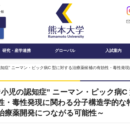
c
一般
mail_outli
研究・産学連携
グローバル
入試案内
認知症” ニーマン・ピック病C 型に対する治療薬候補の有効性・毒性発
“小児の認知症” ニーマン・ピック病
性・毒性発現に関わる分子構造学的な
治療薬開発につながる可能性～