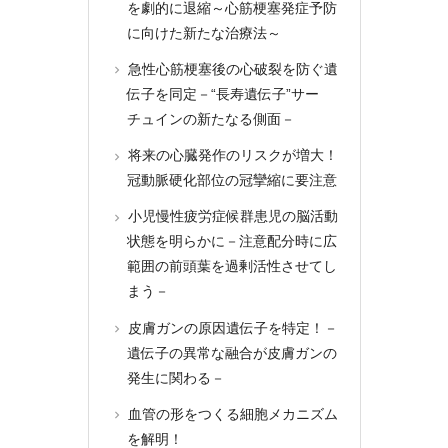
を劇的に退縮～心筋梗塞発症予防
に向けた新たな治療法～
急性心筋梗塞後の心破裂を防ぐ遺
伝子を同定－“長寿遺伝子”サー
チュインの新たなる側面－
将来の心臓発作のリスクが増大！
冠動脈硬化部位の冠攣縮に要注意
小児慢性疲労症候群患児の脳活動
状態を明らかに－注意配分時に広
範囲の前頭葉を過剰活性させてし
まう－
皮膚ガンの原因遺伝子を特定！－
遺伝子の異常な融合が皮膚ガンの
発生に関わる－
血管の形をつくる細胞メカニズム
を解明！