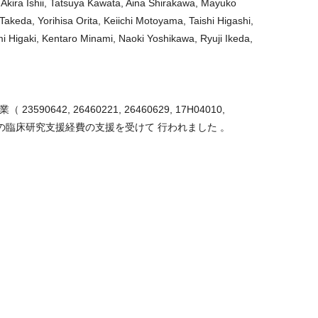
ra Ishii, Tatsuya Kawata, Aina Shirakawa, Mayuko
akeda, Yorihisa Orita, Keiichi Motoyama, Taishi Higashi,
mi Higaki, Kentaro Minami, Naoki Yoshikawa, Ryuji Ikeda,
42, 26460221, 26460629, 17H04010,
部附属病院 の臨床研究支援経費の支援を受けて 行われました 。