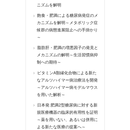
ニズムを解明
飽食・肥満による糖尿病発症のメ
カニズムを解明～メタボリック症
候群の病態進展阻止への手掛かり
～
脂肪肝・肥満の増悪因子の発見と
メカニズムの解明～生活習慣病抑
制への期待～
ビタミンA類縁化合物による新た
なアルツハイマー病治療法を開発
～アルツハイマー病モデルマウス
を用いた解析～
日本発:肥満2型糖尿病に対する新
規医療機器の臨床的有用性を証明
～薬を用いない、あるいは併用に
よる新たな医療の提案へ～