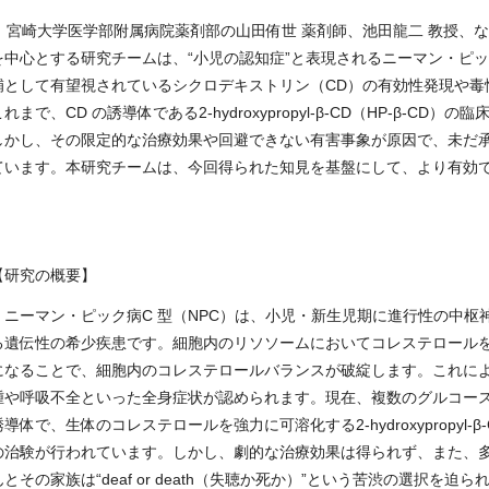
宮崎大学医学部附属病院薬剤部の山田侑世 薬剤師、池田龍二 教授、な
を中心とする研究チームは、“小児の認知症”と表現されるニーマン・ピッ
補として有望視されているシクロデキストリン（CD）の有効性発現や毒
これまで、CD の誘導体である2-hydroxypropyl-β-CD（HP-β
しかし、その限定的な治療効果や回避できない有害事象が原因で、未だ
ています。本研究チームは、今回得られた知見を基盤にして、より有効
【研究の概要】
ニーマン・ピック病C 型（NPC）は、小児・新生児期に進行性の中枢神
る遺伝性の希少疾患です。細胞内のリソソームにおいてコレステロールを輸送
になることで、細胞内のコレステロールバランスが破綻します。これに
腫や呼吸不全といった全身症状が認められます。現在、複数のグルコース
誘導体で、生体のコレステロールを強力に可溶化する2-hydroxypropyl
の治験が行われています。しかし、劇的な治療効果は得られず、また、
んとその家族は“deaf or death（失聴か死か）”という苦渋の選択