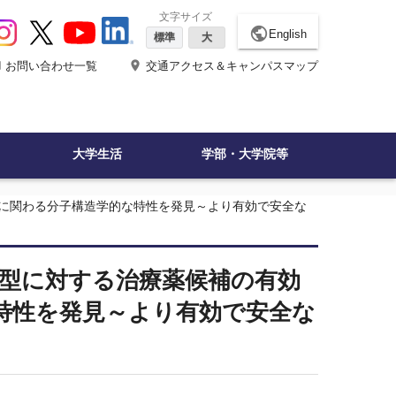
文字サイズ
public
English
標準
大
ne
place
お問い合わせ一覧
交通アクセス＆キャンパスマップ
大学生活
学部・大学院等
現に関わる分子構造学的な特性を発見～より有効で安全な
C 型に対する治療薬候補の有効
特性を発見～より有効で安全な