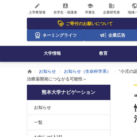
create
account_box
school
business
publi
入学希望者
在学生・保護者
卒業生
企業研究者
地域
ご寄付のお願いについて
ネーミングライツ
企業広告
大学情報
教育
お知らせ
お知らせ（生命科学系）
“小児の
home
治療薬開発につながる可能性～
熊本大学ナビゲーション
お知らせ
一覧