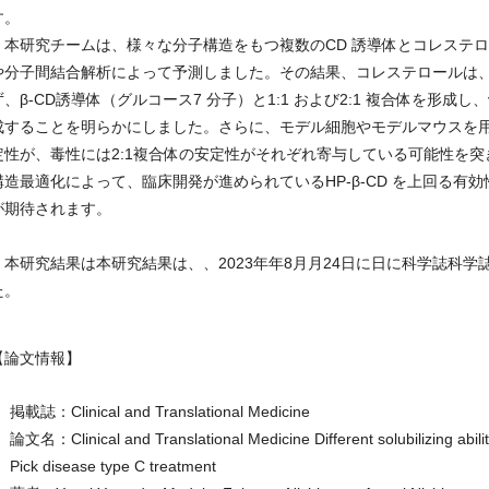
す。
本研究チームは、様々な分子構造をもつ複数のCD 誘導体とコレステ
や分子間結合解析によって予測しました。その結果、コレステロールは、α
ず、β-CD誘導体（グルコース7 分子）と1:1 および2:1 複合体を形成し、
成することを明らかにしました。さらに、モデル細胞やモデルマウスを用い
定性が、毒性には2:1複合体の安定性がそれぞれ寄与している可能性を突
構造最適化によって、臨床開発が進められているHP-β-CD を上回る有
が期待されます。
本研究結果は本研究結果は、、2023年年8月月24日に日に科学誌科学誌「Clinical
た。
【論文情報】
掲載誌：Clinical and Translational Medicine
論文名：Clinical and Translational Medicine Different solubilizing abilit
Pick disease type C treatment