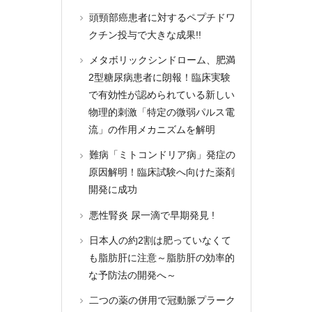
頭頸部癌患者に対するペプチドワ
クチン投与で大きな成果!!
メタボリックシンドローム、肥満
2型糖尿病患者に朗報！臨床実験
で有効性が認められている新しい
物理的刺激「特定の微弱パルス電
流」の作用メカニズムを解明
難病「ミトコンドリア病」発症の
原因解明！臨床試験へ向けた薬剤
開発に成功
悪性腎炎 尿一滴で早期発見 !
日本人の約2割は肥っていなくて
も脂肪肝に注意～脂肪肝の効率的
な予防法の開発へ～
二つの薬の併用で冠動脈プラーク