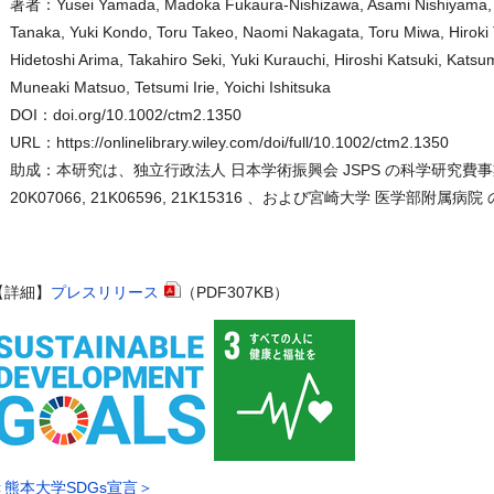
著者：Yusei Yamada, Madoka Fukaura-Nishizawa, Asami Nishiyama, Aki
Tanaka, Yuki Kondo, Toru Takeo, Naomi Nakagata, Toru Miwa, Hiroki T
Hidetoshi Arima, Takahiro Seki, Yuki Kurauchi, Hiroshi Katsuki, Katsu
Muneaki Matsuo, Tetsumi Irie, Yoichi Ishitsuka
DOI：doi.org/10.1002/ctm2.1350
URL：https://onlinelibrary.wiley.com/doi/full/10.1002/ctm2.1350
助成：本研究は、独立行政法人 日本学術振興会 JSPS の科学研究費事業（ 235906
20K07066, 21K06596, 21K15316 、および宮崎大学 医学
【詳細】
プレスリリース
（PDF307KB）
＜熊本大学SDGs宣言＞