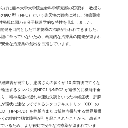
らびに熊本大学大学院生命科学研究部の石塚洋一 教授ら
ク病C 型（NPC）という先天性の難病に対し、治療薬候
性発現に関わる分子構造学的な特性を見出しました。
-CD）の臨床開発を目的とした世界規模の治験が行われてきました。
承認に至っていないため、画期的な治療薬の開発が望まれ
で安全な治療薬の創出を目指しています。
経障害が発症し、患者さんの多くが 10 歳前後で亡くな
するタンパク質NPC1 やNPC2 が遺伝的に機能不全
より、精神発達の遅れや運動失調といった神経症状、肝脾
が環状に連なってできるシクロデキストリン（CD）の
-β-CD（HP-β-CD）を静脈内または髄腔内投与する世界規模
多くの症例で聴覚障害が引き起こされたことから、患者さ
を迫られているため、より有効で安全な治療薬が望まれていま