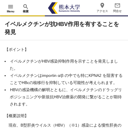
place
mail_outline
menu
search
アクセス
問合せ
Menu
検索
イベルメクチンが抗HBV作用を有することを
発見
【ポイント】
イベルメクチンが
HBV
感染抑制作用を示すことを発見しまし
た。
イベルメクチンは
importin
α
/
β の中でも特に
KPNA2
を阻害する
ことで
HBc
の核移行を抑制している可能性が考えられます。
HBVの感染機構の解明とともに、イベルメクチンのドラッグリ
ポジショニングや新規抗
HBV
治療薬の開発に繋がることが期待
されます。
【概要説明】
現在、
B
型肝炎ウイルス（
HBV
）（※
1
）感染による慢性肝炎の