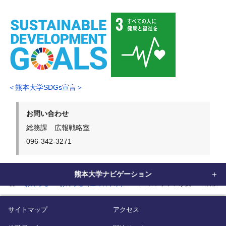
＜熊本大学SDGs宣言＞
お問い合わせ
総務課 広報戦略室
096-342-3271
熊本大学ナビゲーション
home
お知らせ
お知らせ（生命科学系）
イベルメクチンが抗HBV作用を
サイトマップ
アクセス