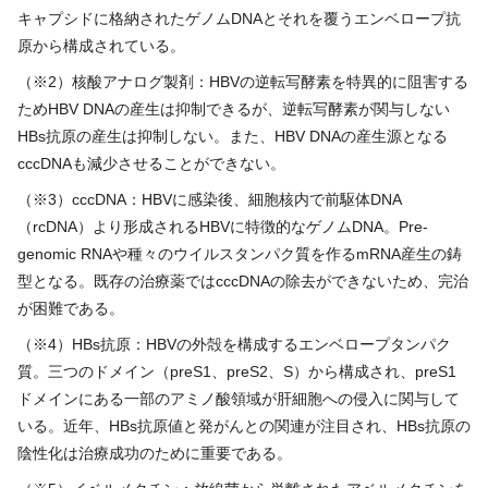
キャプシドに格納されたゲノム
DNA
とそれを覆うエンベロープ抗
原から構成されている。
（※
2
）核酸アナログ製剤：HBVの逆転写酵素を特異的に阻害する
ため
HBV DNA
の産生は抑制できるが、逆転写酵素が関与しない
HBs
抗原の産生は抑制しない。また、
HBV DNA
の産生源となる
cccDNA
も減少させることができない。
（※
3
）
cccDNA
：HBVに感染後、細胞核内で前駆体
DNA
（
rcDNA
）より形成される
HBV
に特徴的なゲノム
DNA
。
Pre-
genomic RNA
や種々のウイルスタンパク質を作る
mRNA
産生の鋳
型となる。既存の治療薬では
cccDNA
の除去ができないため、完治
が困難である。
（※
4
）
HBs
抗原：HBVの外殻を構成するエンベロープタンパク
質。三つのドメイン（
preS1
、
preS2
、
S
）から構成され、
preS1
ドメインにある一部のアミノ酸領域が肝細胞への侵入に関与して
いる。近年、
HBs
抗原値と発がんとの関連が注目され、
HBs
抗原の
陰性化は治療成功のために重要である。