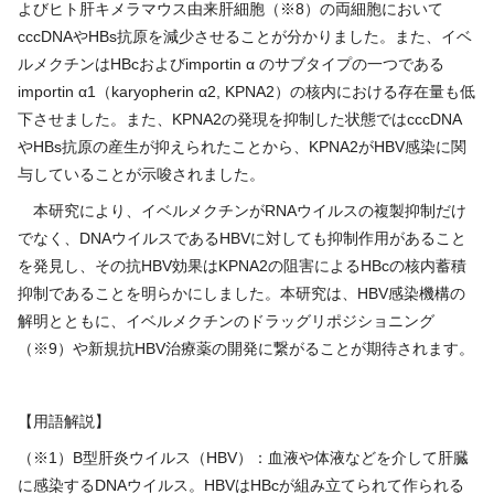
よびヒト肝キメラマウス由来肝細胞（※
8
）の両細胞において
cccDNA
や
HBs
抗原を減少させることが分かりました。また、イベ
ルメクチンは
HBc
および
importin
α のサブタイプの一つである
importin
α
1
（
karyopherin
α
2, KPNA2
）の核内における存在量も低
下させました。また、
KPNA2
の発現を抑制した状態では
cccDNA
や
HBs
抗原の産生が抑えられたことから、
KPNA2
が
HBV
感染に関
与していることが示唆されました。
本研究により、イベルメクチンが
RNA
ウイルスの複製抑制だけ
でなく、
DNA
ウイルスである
HBV
に対しても抑制作用があること
を発見し、その抗
HBV
効果は
KPNA2
の阻害による
HBc
の核内蓄積
抑制であることを明らかにしました。本研究は、
HBV
感染機構の
解明とともに、イベルメクチンのドラッグリポジショニング
（※
9
）や新規抗
HBV
治療薬の開発に繋がることが期待されます。
【用語解説】
（※
1
）
B
型肝炎ウイルス（
HBV
）：血液や体液などを介して肝臓
に感染する
DNA
ウイルス。
HBV
は
HBc
が組み立てられて作られる