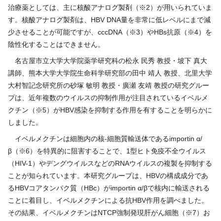
治療薬としては、主に核酸アナログ製剤（※
2
）が用いられていま
す。核酸アナログ製剤は、
HBV DNA
量を非常に低レベルにまで減
少させることが可能ですが、
cccDNA
（※
3
）や
HBs
抗原（※
4
）を
陰性化することはできません。
名古屋市立大学大学院薬学研究科の松永 民秀 教授・坡下 真大
講師、熊本大学大学院生命科学研究部の田中 靖人 教授、北里大学
大村智記念研究所の砂塚 敏明 教授・廣瀬 友靖 教授の研究グルー
プは、近年複数のウイルスの抑制作用が注目されているイベルメ
クチン（※
5
）が
HBV
感染を抑制する作用を有することを明らかに
しました。
イベルメクチンは細胞内の核
-
細胞質輸送体である
importin
α
/
β（※
6
）を特異的に阻害することで、
1
型ヒト免疫不全ウイルス
（
HIV-1
）やデングウイルスなどの
RNA
ウイルスの複製を抑制する
ことが知られています。本研究グループは、
HBV
の構成成分であ
る
HBV
コアタンパク質（
HBc
）が
importin
α
/
βで核内に輸送される
ことに着目し、イベルメクチンによる抗
HBV
作用を調べました。
その結果、イベルメクチンは
NTCP
強制発現肝がん細胞（※
7
）お