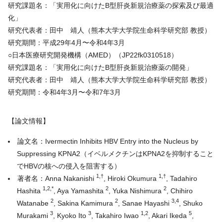
研究課題名：「実用化に向けた
B
型肝炎新規治療薬の探索及び最適
化」
研究代表者：田中 靖人（熊本大学大学院生命科学研究部 教授）
研究期間：平成
29
年
4
月〜令和
4
年
3
月
○日本医療研究開発機構（
AMED
）（
JP22fk0310518
）
研究課題名：「実用化に向けた
B
型肝炎新規治療薬の開発」
研究代表者：田中 靖人（熊本大学大学院生命科学研究部 教授）
研究期間：令和
4
年
3
月〜令和
7
年
3
月
【論文情報】
論文名：Ivermectin Inhibits HBV Entry into the Nucleus by
Suppressing KPNA2（イベルメクチンは
KPNA2
を抑制すること
で
HBV
の核への侵入を阻害する）
1,†
1,†
著者名：Anna Nakanishi
, Hiroki Okumura
, Tadahiro
1,2,*
2
2
Hashita
, Aya Yamashita
, Yuka Nishimura
, Chihiro
2
2
3,4
Watanabe
, Sakina Kamimura
, Sanae Hayashi
, Shuko
3
3
1,2
5
Murakami
, Kyoko Ito
, Takahiro Iwao
, Akari Ikeda
,