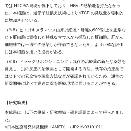
では
NTCP
の発現が低下しており、
HBV
の感染能を持たなかっ
た。本細胞は、遺伝子組換え技術により
NTCP
の発現量を強制的
に増加させている。
（※
8
）ヒト肝キメラマウス由来肝細胞：肝臓の
90%
以上を正常な
ヒト肝細胞に置換した特殊なマウスから採取した肝細胞。肝がん
細胞株では一過性の感染しか評価できないため、より正確な評価
には本細胞を用いる必要がある。
（※
9
）ドラッグリポジショニング：既存の治療薬の新たな薬効を
発見し、別の疾患の治療薬として開発する方法。既存の治療薬で
はヒトでの安全性や製造方法などが確認されているため、通常の
新薬開発に比べて迅速に薬を医療現場に届けることができる。
【研究助成】
本成果は、以下の事業・研究領域・研究課題によって得られまし
た。
○日本医療研究開発機構（
AMED
）（
JP21fk0310101
）