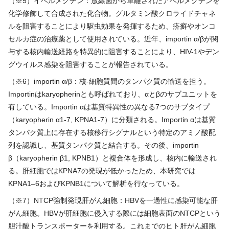
（※
5
）イベルメクチン：放線菌から単離されたアベルメクチンを
化学修飾して合成された化合物。グルタミン酸クロライドチャネ
ルを阻害することにより駆虫効果を発揮するため、疥癬やオンコ
セルカ症の治療薬として使用されている。近年、
importin
α
/
βが関
与する核内輸送経路を特異的に阻害することにより、
HIV-1
やデン
グウイルス感染を阻害することが報告されている。
（※
6
）
importin
α
/
β：核
-
細胞質間のタンパク質の輸送を担う。
Importin
は
karyopherin
とも呼ばれており、αとβのサブユニットを
有している。
Importin
αは基質特異性の異なる
7
つのサブタイプ
（
karyopherin
α
1-7, KPNA1-7
）に分類される。
Importin
αは基質
タンパク質上に存在する核移行シグナルという特定のアミノ酸配
列を認識し、基質タンパク質と結合する。その後、
importin
β（
karyopherin
β
1, KPNB1
）と複合体を形成し、核内に輸送され
る。肝細胞では
KPNA7
の発現が低かったため、本研究では
KPNA1–6
および
KPNB1
について解析を行なっている。
（※
7
）
NTCP
強制発現肝がん細胞：HBVを一過性に感染可能な肝
がん細胞。
HBV
が肝細胞に侵入する際には細胞表面の
NTCP
という
胆汁酸トランスポーターを利用する。これまでのヒト肝がん細胞