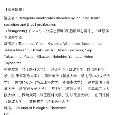
【論文情報】
論文名：Betagenin ameliorates diabetes by inducing insulin
secretion and β-cell proliferation
（Betageninはインスリン分泌と膵臓β細胞増殖を誘導して糖尿病
を改善する）
著者名：Tomotaka Yokoo; Kazuhisa Watanabe; Kaoruko Iida;
Yutaka Nakachi; Hiroaki Suzuki; Hitoshi Shimano; Seiji
Takashima; Yasushi Okazaki; Nobuhiro Yamada; Hideo
Toyoshima
横尾友隆（埼玉医科大学）、渡邉和寿（筑波大学、自治医科大
学、現 東京家政大学）、飯田薫子（筑波大学、現 お茶の水女子大
学）、仲地ゆたか（埼玉医科大学、現 熊本大学）、鈴木浩明（筑
波大学、現 実践女子大学）、島野仁（筑波大学）、高島成二（大
阪大学）、岡﨑康司（埼玉医科大学、現 順天堂大学）、山田信博
（筑波大学）、豊島秀男（埼玉医科大学）
雑 誌：Journal of Biological Chemistry
DOI：