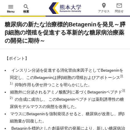
place
mail_outline
menu
search
アクセス
問合せ
Menu
検索
糖尿病の新たな治療標的Betageninを発見～膵
β細胞の増殖を促進する革新的な糖尿病治療薬
の開発に期待～
【ポイント】
インスリン分泌を促進する消化管由来因子としてBetageninを
注
同定し、このBetageninは膵β細胞の増殖およびアポトーシス
1）
抑制作用も併せ持つことを明らかにした。
注
細胞外に分泌されるアミノ酸配列に基づくBetageninペプチド
2）
の合成に成功し、 このBetageninペプチドは薬剤誘導性の糖
尿病モデルマウスの病態を改善した。
マウスにBetageninを強制発現させると、糖尿病が改善し、膵β
細胞量が回復した。
Betagninを標的とした創薬研究の発展により、新しい糖尿病治