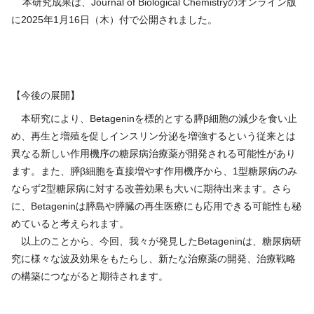
本研究成果は、Journal of Biological Chemistryのオンライン版
に2025年1月16日（木）付で公開されました。
【今後の展開】
本研究により、Betageninを標的とする膵β細胞の減少を食い止
め、再生と増殖を促しインスリン分泌を増強するという従来とは
異なる新しい作用機序の糖尿病治療薬が開発される可能性があり
ます。また、膵β細胞を直接増やす作用機序から、1型糖尿病のみ
ならず2型糖尿病に対する改善効果も大いに期待出来ます。さら
に、Betageninは膵島や膵臓の再生医療にも応用できる可能性も秘
めていると考えられます。
以上のことから、今回、我々が発見したBetageninは、糖尿病研
究に様々な波及効果をもたらし、新たな治療薬の開発、治療戦略
の構築につながると期待されます。