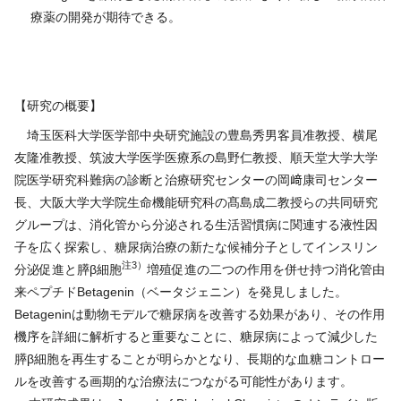
療薬の開発が期待できる。
【研究の概要】
埼玉医科大学医学部中央研究施設の豊島秀男客員准教授、横尾
友隆准教授、筑波大学医学医療系の島野仁教授、順天堂大学大学
院医学研究科難病の診断と治療研究センターの岡﨑康司センター
長、大阪大学大学院生命機能研究科の髙島成二教授らの共同研究
グループは、消化管から分泌される生活習慣病に関連する液性因
子を広く探索し、糖尿病治療の新たな候補分子としてインスリン
注3）
分泌促進と膵β細胞
増殖促進の二つの作用を併せ持つ消化管由
来ペプチドBetagenin（ベータジェニン）を発見しました。
Betageninは動物モデルで糖尿病を改善する効果があり、その作用
機序を詳細に解析すると重要なことに、糖尿病によって減少した
膵β細胞を再生することが明らかとなり、長期的な血糖コントロー
ルを改善する画期的な治療法につながる可能性があります。