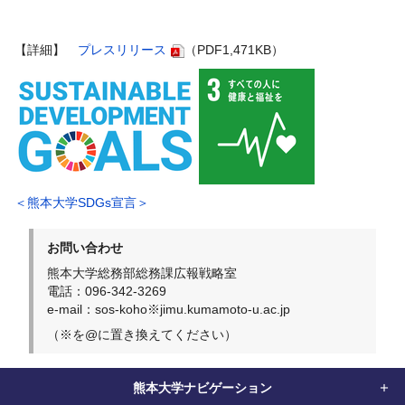
【詳細】
プレスリリース
（PDF1,471KB）
＜熊本大学SDGs宣言＞
お問い合わせ
熊本大学総務部総務課広報戦略室
電話：096-342-3269
e-mail：sos-koho※jimu.kumamoto-u.ac.jp
（※を@に置き換えてください）
熊本大学ナビゲーション
home
お知らせ
お知らせ（生命科学系）
糖尿病の新たな治療標的Betag