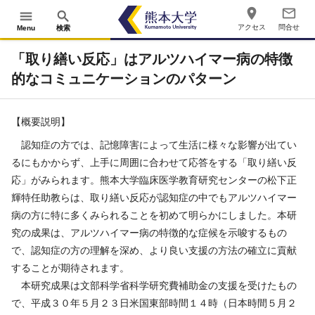
place
mail_outline
menu
search
アクセス
問合せ
Menu
検索
「取り繕い反応」はアルツハイマー病の特徴
的なコミュニケーションのパターン
【概要説明】
認知症の方では、記憶障害によって生活に様々な影響が出てい
るにもかからず、上手に周囲に合わせて応答をする「取り繕い反
応」がみられます。熊本大学臨床医学教育研究センターの松下正
輝特任助教らは、取り繕い反応が認知症の中でもアルツハイマー
病の方に特に多くみられることを初めて明らかにしました。本研
究の成果は、アルツハイマー病の特徴的な症候を示唆するもの
で、認知症の方の理解を深め、より良い支援の方法の確立に貢献
することが期待されます。
本研究成果は文部科学省科学研究費補助金の支援を受けたもの
で、平成３０年５月２３日米国東部時間１４時（日本時間５月２