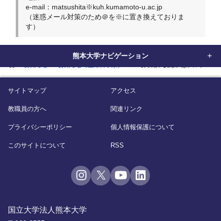
e-mail：
matsushita※kuh.kumamoto-u.ac.jp
（迷惑メール対策のため＠を※に置き換えておりま
す）
熊本大学ナビゲーション
home
お知らせ
お知らせ（生命科学系）
「取り繕い反応」はアルツハイ
サイトマップ
アクセス
教職員の方へ
関連リンク
プライバシーポリシー
個人情報保護について
このサイトについて
RSS
国立大学法人熊本大学