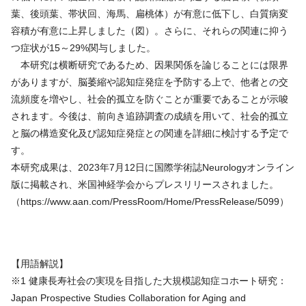
葉、後頭葉、帯状回、海馬、扁桃体）が有意に低下し、白質病変
容積が有意に上昇しました（図）。さらに、それらの関連に抑う
つ症状が15～29%関与しました。
本研究は横断研究であるため、因果関係を論じることには限界
がありますが、脳萎縮や認知症発症を予防する上で、他者との交
流頻度を増やし、社会的孤立を防ぐことが重要であることが示唆
されます。今後は、前向き追跡調査の成績を用いて、社会的孤立
と脳の構造変化及び認知症発症との関連を詳細に検討する予定で
す。
本研究成果は、2023年7月12日に国際学術誌Neurologyオンライン
版に掲載され、米国神経学会からプレスリリースされました。
（https://www.aan.com/PressRoom/Home/PressRelease/5099）
【用語解説】
※1 健康長寿社会の実現を目指した大規模認知症コホート研究：
Japan Prospective Studies Collaboration for Aging and