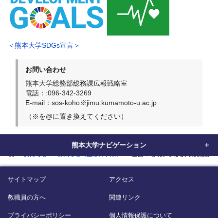
＜熊本大学SDGs宣言＞
お問い合わせ
熊本大学総務部総務課広報戦略室
電話：:096-342-3269
E-mail：sos-koho※jimu.kumamoto-u.ac.jp
（※を@に置き換えてください）
熊本大学ナビゲーション
home
お知らせ
お知らせ（生命科学系）
全国８地域からなる大規模認知
サイトマップ
アクセス
教職員の方へ
関連リンク
プライバシーポリシー
個人情報保護について