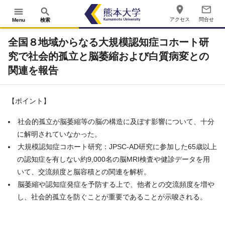
place
mail_outline
menu
search
アクセス
問合せ
Menu
検索
全国８地域からなる大規模認知症コホート研
究で社会的孤立と脳萎縮および白質病変との
関連を報告
【ポイント】
社会的孤立が脳萎縮等の脳の構造に及ぼす影響について、十分
に解明されていなかった。
大規模認知症コホート研究：JPSC-AD研究に参加した65歳以上
の認知症を有しない約9,000名の脳MRI検査や健診データを用
いて、交流頻度と脳容積との関連を解析。
脳萎縮や認知症発症を予防する上で、他者との交流頻度を増や
し、社会的孤立を防ぐことが重要であることが示唆される。