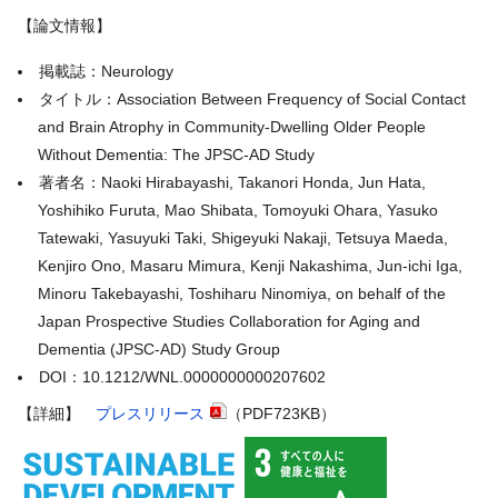
【論文情報】
掲載誌：Neurology
タイトル：Association Between Frequency of Social Contact
and Brain Atrophy in Community-Dwelling Older People
Without Dementia: The JPSC-AD Study
著者名：Naoki Hirabayashi, Takanori Honda, Jun Hata,
Yoshihiko Furuta, Mao Shibata, Tomoyuki Ohara, Yasuko
Tatewaki, Yasuyuki Taki, Shigeyuki Nakaji, Tetsuya Maeda,
Kenjiro Ono, Masaru Mimura, Kenji Nakashima, Jun-ichi Iga,
Minoru Takebayashi, Toshiharu Ninomiya, on behalf of the
Japan Prospective Studies Collaboration for Aging and
Dementia (JPSC-AD) Study Group
DOI：10.1212/WNL.0000000000207602
【詳細】
プレスリリース
（PDF723KB）