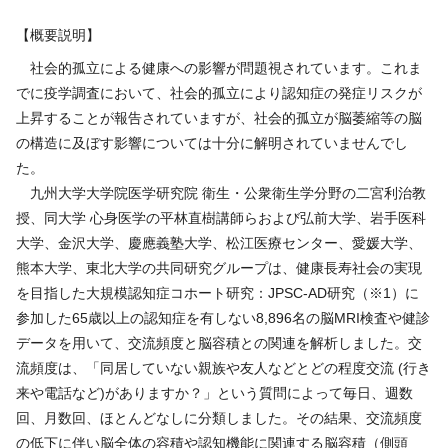
【概要説明】
社会的孤立による健康への影響が問題視されています。これま
でに疫学調査において、社会的孤立により認知症の発症リスクが
上昇することが報告されていますが、社会的孤立が脳萎縮等の脳
の構造に及ぼす影響については十分に解明されていませんでし
た。
九州大学大学院医学研究院 衛生・公衆衛生学分野の二宮利治教
授、同大学 心身医学の平林直樹講師らおよび弘前大学、岩手医科
大学、金沢大学、慶應義塾大学、松江医療センター、愛媛大学、
熊本大学、東北大学の共同研究グループは、健康長寿社会の実現
を目指した大規模認知症コホート研究：JPSC-AD研究（※1）に
参加した65歳以上の認知症を有しない8,896名の脳MRI検査や健診
データを用いて、交流頻度と脳容積との関連を解析しました。交
流頻度は、「同居していない親族や友人などとどの程度交流 (行き
来や電話など)がありますか？」という質問によって毎日、週数
回、月数回、ほとんどなしに分類しました。その結果、交流頻度
の低下に伴い脳全体の容積や認知機能に関連する脳容積（側頭