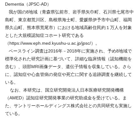
Dementia（JPSC-AD）
我が国の8地域（青森県弘前市、岩手県矢巾町、石川県七尾市中
島町、東京都荒川区、島根県海士町、愛媛県伊予市中山町、福岡
県久山町、熊本県荒尾市）における地域高齢住民約１万人を対象
とした大規模認知症コホート研究である
（https://www.eph.med.kyushu-u.ac.jp/jpsc/）。
ベースライン調査は2016年－2018年に実施され、予め8地域で
標準化された研究計画に基づいて、詳細な臨床情報（認知機能を
含む）、頭部MRI画像データ、遺伝子情報を収集している。さら
に、認知症や心血管病の発症や死亡に関する追跡調査を継続して
いる。
なお、本研究は、国立研究開発法人日本医療研究開発機構
（AMED）認知症研究開発事業の研究助成金を受けている。ま
た、サントリーホールディングス株式会社との共同研究も実施し
ている。