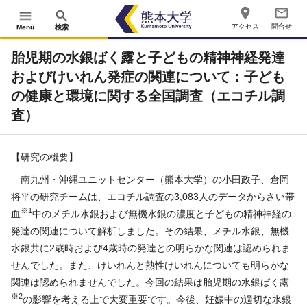
place
mail_outline
menu
search
アクセス
問合せ
Menu
検索
胎児期の水銀ばく露と子どもの精神神経発達
およびけいれん発症の関連について：子ども
の健康と環境に関する全国調査（エコチル調
査）
【研究の概要】
南九州・沖縄ユニットセンター（熊本大学）の小田政子、倉岡
将平の研究チームは、エコチル調査の3,083人のデータからさい帯
※1
血
中のメチル水銀および無機水銀の濃度と子どもの精神神経の
発達の関連について解析しました。その結果、メチル水銀、無機
水銀共に2歳時および4歳時の発達との明らかな関連は認められま
せんでした。また、けいれんと熱性けいれんについても明らかな
関連は認められませんでした。今回の結果は胎児期の水銀ばく露
※2
の影響を考える上で大変重要です。今後、妊娠中の適切な水銀