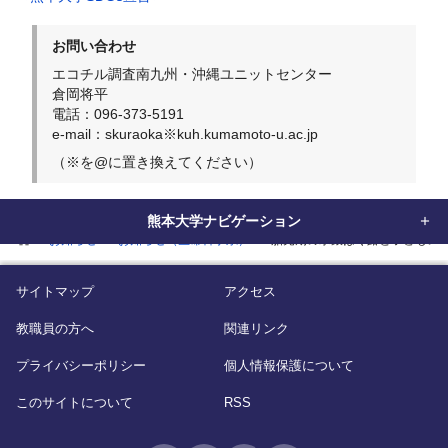
お問い合わせ
エコチル調査南九州・沖縄ユニットセンター
倉岡将平
電話：096-373-5191
e-mail：skuraoka※kuh.kumamoto-u.ac.jp
（※を@に置き換えてください）
熊本大学ナビゲーション
home
お知らせ
お知らせ（生命科学系）
胎児期の水銀ばく露と子どもの
サイトマップ
アクセス
教職員の方へ
関連リンク
プライバシーポリシー
個人情報保護について
このサイトについて
RSS