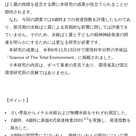
ばく露の指標を提言する際に本研究の成果が役立てられることが
期待されます。
なお、今回の調査では4歳時までの発達指数を評価したものであ
り、胎児期の水銀ばく露による長期的な影響に関しては評価でき
ていません。そのため、水銀ばく露と子どもの精神神経発達の関
連を明らかにするためには更なる研究が必要です。
本研究の成果は、令和6年11月13日付で環境科学分野の学術誌
「Science of The Total Environment」に掲載されました。
※本研究の内容は、すべて著者の意見であり、環境省及び国立
環境研究所の見解ではありません。
【ポイント】
さい帯血からメチル水銀および無機水銀をそれぞれ測定した。
※3
2歳時、4歳時に新版K式発達検査2001
を実施し、発達指数を
算出した。
4歳時の質問票にてけいれん、熱性けいれんの既往について調