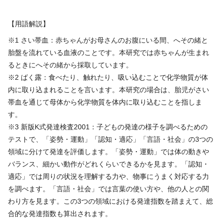
【用語解説】
※1 さい帯血：赤ちゃんがお母さんのお腹にいる間、へその緒と
胎盤を流れている血液のことです。本研究では赤ちゃんが生まれ
るときにへその緒から採取しています。
※2 ばく露：食べたり、触れたり、吸い込むことで化学物質が体
内に取り込まれることを言います。本研究の場合は、胎児がさい
帯血を通じて母体から化学物質を体内に取り込むことを指しま
す。
※3 新版K式発達検査2001：子どもの発達の様子を調べるための
テストで、「姿勢・運動」「認知・適応」「言語・社会」の3つの
領域に分けて発達を評価します。「姿勢・運動」では体の動きや
バランス、細かい動作がどれくらいできるかを見ます。「認知・
適応」では周りの状況を理解する力や、物事にうまく対応する力
を調べます。「言語・社会」では言葉の使い方や、他の人との関
わり方を見ます。この3つの領域における発達指数を踏まえて、総
合的な発達指数も算出されます。