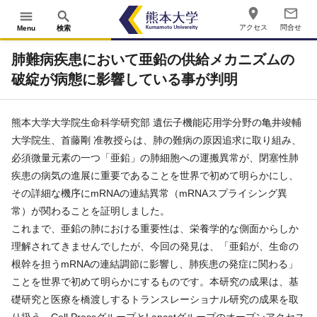
place
mail_outline
menu
search
アクセス
問合せ
Menu
検索
肺難病疾患において亜鉛の供給メカニズムの
破綻が病態に影響している事が判明
熊本大学大学院生命科学研究部 遺伝子機能応用学分野の亀井竣輔
大学院生、首藤剛 准教授らは、肺の難病の原因追求に取り組み、
必須微量元素の一つ「亜鉛」の肺細胞への運搬異常が、閉塞性肺
疾患の病気の進展に重要であることを世界で初めて明らかにし、
その詳細な機序にmRNAの連結異常（mRNAスプライシング異
常）が関わることを証明しました。
これまで、亜鉛の肺における重要性は、栄養学的な側面からしか
理解されてきませんでしたが、今回の発見は、「亜鉛が、生命の
根幹を担うmRNAの連結調節に影響し、肺疾患の発症に関わる」
ことを世界で初めて明らかにするものです。本研究の成果は、基
礎研究と医療を橋渡しするトランスレーショナル研究の成果を取
り扱う、Cell PressグループとLancetグループのオープンアクセス