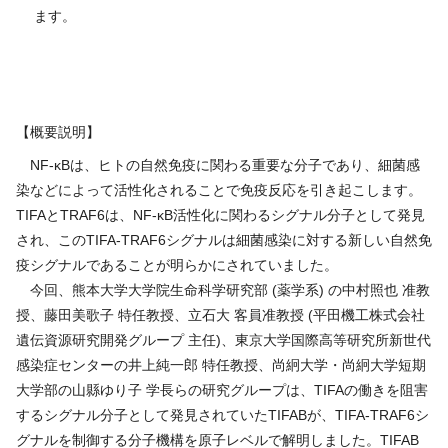
ます。
【概要説明】
NF-κBは、ヒトの自然免疫に関わる重要な分子であり、細菌感
染などによって活性化されることで免疫反応を引き起こします。
TIFAとTRAF6は、NF-κB活性化に関わるシグナル分子として発見
され、このTIFA-TRAF6シグナルは細菌感染に対する新しい自然免
疫シグナルであることが明らかにされていました。
今回、熊本大学大学院生命科学研究部 (薬学系) の中村照也 准教
授、藤田美歌子 特任教授、立石大 客員准教授 (平田機工株式会社
遺伝資源研究開発グループ 主任)、東京大学国際高等研究所新世代
感染症センターの井上純一郎 特任教授、尚絅大学・尚絅大学短期
大学部の山縣ゆり子 学長らの研究グループは、TIFAの働きを阻害
するシグナル分子として発見されていたTIFABが、TIFA-TRAF6シ
グナルを制御する分子機構を原子レベルで解明しました。TIFAB