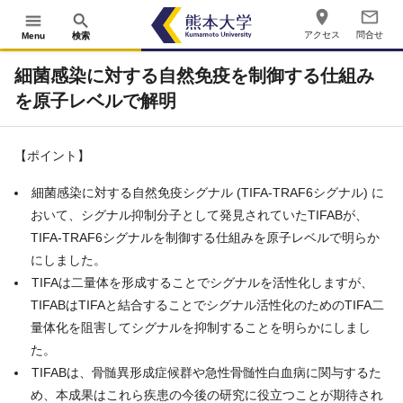
place
mail_outline
menu
search
アクセス
問合せ
Menu
検索
細菌感染に対する自然免疫を制御する仕組み
を原子レベルで解明
【ポイント】
細菌感染に対する自然免疫シグナル (TIFA-TRAF6シグナル) に
おいて、シグナル抑制分子として発見されていたTIFABが、
TIFA-TRAF6シグナルを制御する仕組みを原子レベルで明らか
にしました。
TIFAは二量体を形成することでシグナルを活性化しますが、
TIFABはTIFAと結合することでシグナル活性化のためのTIFA二
量体化を阻害してシグナルを抑制することを明らかにしまし
た。
TIFABは、骨髄異形成症候群や急性骨髄性白血病に関与するた
め、本成果はこれら疾患の今後の研究に役立つことが期待され