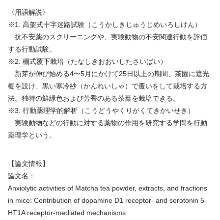
〈用語解説〉
※1. 高架式十字迷路試験（こうかしきじゅうじめいろしけん）
抗不安薬のスクリーニングや、実験動物の不安関連行動を評価
する行動試験。
※2. 棚式覆下栽培（たなしきおおいしたさいばい）
新芽が伸び始める4〜5月にかけて25日以上の期間、茶園に遮光
棚を設け、黒い寒冷紗（かんれいしゃ）で覆いをして栽培する方
法。独特の鮮緑色および芳香のある茶葉を栽培できる。
※3. 行動薬理学的解析（こうどうやくりがくてきかいせき）
実験動物などの行動に対する薬物の作用を研究する学問を行動
薬理学という。
【論文情報】
論文名：
Anxiolytic activities of Matcha tea powder, extracts, and fractions
in mice: Contribution of dopamine D1 receptor- and serotonin 5-
HT1A receptor-mediated mechanisms