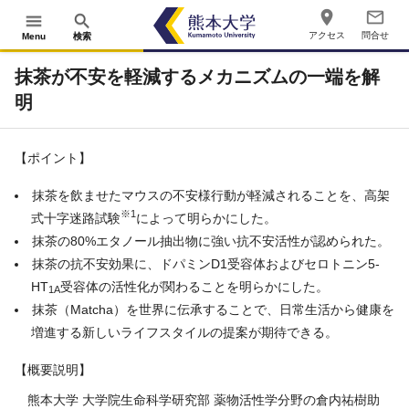
place
mail_outline
menu
search
アクセス
問合せ
Menu
検索
抹茶が不安を軽減するメカニズムの一端を解
明
【ポイント】
抹茶を飲ませたマウスの不安様行動が軽減されることを、高架
※
1
式十字迷路試験
によって明らかにした。
抹茶の80%エタノール抽出物に強い抗不安活性が認められた。
抹茶の抗不安効果に、ドパミンD1受容体およびセロトニン
5-
HT
受容体の活性化が関わることを明らかにした。
1A
抹茶（Matcha）を世界に伝承することで、日常生活から健康を
増進する新しいライフスタイルの提案が期待できる。
【概要説明】
熊本大学 大学院生命科学研究部 薬物活性学分野の倉内祐樹助