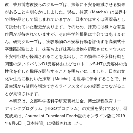
教、香月博志教授らのグループは、抹茶に不安を軽減させる効果
があることを明らかにしました。現在、抹茶（
Matcha
）は世界中
で嗜好品として親しまれていますが、日本では古くは医薬品とし
て扱われていた歴史があります。そのため、抹茶には様々な有益
作用が期待されていますが、その科学的根拠は十分ではありませ
ん。研究グループは、実験動物の不安様行動を評価する高架式十
字迷路試験により、抹茶および抹茶抽出物を摂取させたマウスの
不安様行動が軽減されることを見出し、この効果に
不安様行動と
関連の深い
ドパミン
D1
受容体およびセロトニン
5-HT
受容体の活
1A
性化を介した機序が関与することを明らかにしました。日本の文
化や生活に根付いた抹茶（
Matcha
）を世界に伝承することで、日
常生活から健康を増進できるライフスタイルの提案につながるこ
とが期待されます。
本研究は、文部科学省科学研究費補助金、博士課程教育リー
ディングプログラム（
HIGO
プログラム）の支援を受けており、研
究成果は、
Journal of Functional Foods
誌のオンライン版に
2019
年
6
月
6
日
（日本時間）
に掲載されました。