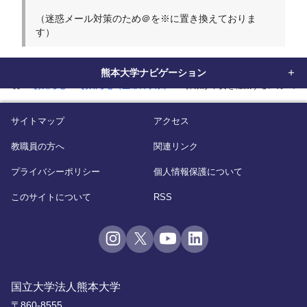
（迷惑メール対策のため＠を※に置き換えておりま
す）
熊本大学ナビゲーション
home
お知らせ
お知らせ（生命科学系）
抹茶が不安を軽減するメカニズ
サイトマップ
アクセス
教職員の方へ
関連リンク
プライバシーポリシー
個人情報保護について
このサイトについて
RSS
国立大学法人熊本大学
〒860-8555