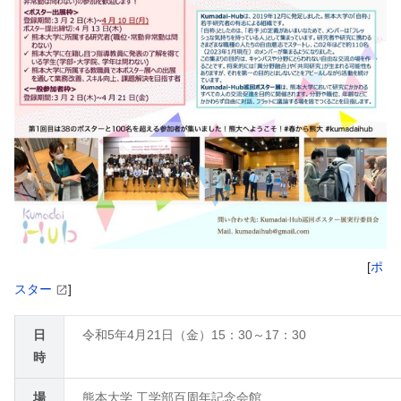
[
ポ
スター
]
日
令和5年4月21日（金）15：30～17：30
時
場
熊本大学 工学部百周年記念会館