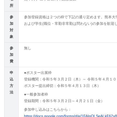
所
参
参加登録資格は２つの枠で下記の通り定めます。熊本⼤
加
および学⽣(職位・常勤⾮常勤は問わない)の参加を歓迎
対
象
参
無し
加
費
申
●ポスター出展枠
込
登録機関：令和５年３月２日（木）～ 令和５年４月１０
方
ポスター提出締切：令和５年４月１３日（木）
法
●一般参加者枠
登録期間：令和５年３月２日～４月２１日（金）
参加申し込みはこちらから：
https://docs.google.com/forms/d/e/1FAIpQLSeALkF62