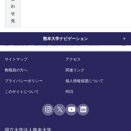
わ
せ
先
熊本大学ナビゲーション
home
お知らせ
お知らせ（生命科学先端研究）
第2回Kumadai-Hub
サイトマップ
アクセス
教職員の方へ
関連リンク
プライバシーポリシー
個人情報保護について
このサイトについて
RSS
国立大学法人熊本大学