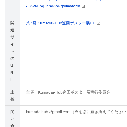
-_xwaHoqLh8d8pRg/viewform
関
第2回 Kumadai-Hub巡回ポスター展HP
連
サ
イ
ト
の
U
R
L
主
主催：Kumadai-Hub巡回ポスター展実行委員会
催
問
kumadaihub※gmail.com（※を@に置き換えてくださ
い
合