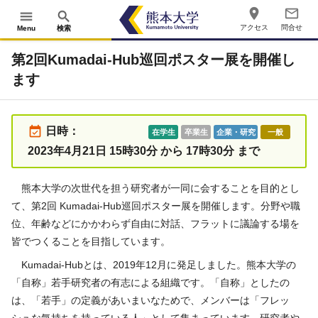
place
mail_outline
menu
search
アクセス
問合せ
Menu
検索
第2回Kumadai-Hub巡回ポスター展を開催し
ます
event_available
日時：
在学生
卒業生
企業・研究
一般
2023年4月21日 15時30分 から 17時30分 まで
熊本大学の次世代を担う研究者が一同に会することを目的とし
て、第2回 Kumadai-Hub巡回ポスター展を開催します。分野や職
位、年齢などにかかわらず⾃由に対話、フラットに議論する場を
皆でつくることを⽬指しています。
Kumadai-Hubとは、2019年12⽉に発⾜しました。熊本⼤学の
「⾃称」若⼿研究者の有志による組織です。「⾃称」としたの
は、「若⼿」の定義があいまいなためで、メンバーは「フレッ