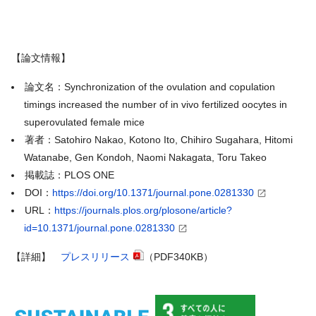
【論文情報】
論文名：Synchronization of the ovulation and copulation
timings increased the number of in vivo fertilized oocytes in
superovulated female mice
著者：Satohiro Nakao, Kotono Ito, Chihiro Sugahara, Hitomi
Watanabe, Gen Kondoh, Naomi Nakagata, Toru Takeo
掲載誌：PLOS ONE
DOI：
https://doi.org/10.1371/journal.pone.0281330
URL：
https://journals.plos.org/plosone/article?
id=10.1371/journal.pone.0281330
【詳細】
プレスリリース
（PDF340KB）