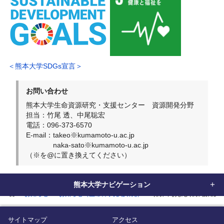
＜熊本大学SDGs宣言＞
お問い合わせ
熊本大学生命資源研究・支援センター 資源開発分野
担当：竹尾 透、中尾聡宏
電話：096-373-6570
E-mail：takeo※kumamoto-u.ac.jp
naka-sato※kumamoto-u.ac.jp
（※を@に置き換えてください）
熊本大学ナビゲーション
home
お知らせ
お知らせ（生命科学先端研究）
排卵中および排卵後に受
サイトマップ
アクセス