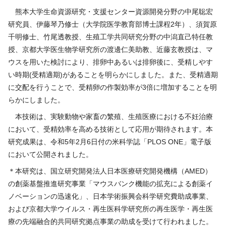
熊本大学生命資源研究・支援センター資源開発分野の中尾聡宏
研究員、伊藤琴乃修士（大学院医学教育部博士課程2年）、須賀原
千明修士、竹尾透教授、生殖工学共同研究分野の中潟直己特任教
授、京都大学医生物学研究所の渡邊仁美助教、近藤玄教授は、マ
ウスを用いた検討により、排卵中あるいは排卵後に、受精しやす
い時期(受精適期)があることを明らかにしました。また、受精適期
に交配を行うことで、受精卵の作製効率が3倍に増加することを明
らかにしました。
本技術は、実験動物や家畜の繁殖、生殖医療における不妊治療
において、受精効率を高める技術として応用が期待されます。本
研究成果は、令和5年2月6日付の米科学誌「PLOS ONE」電子版
において公開されました。
＊本研究は、国立研究開発法人日本医療研究開発機構（
AMED
）
の創薬基盤推進研究事業「マウスバンク機能の拡充による創薬イ
ノベーションの迅速化」、日本学術振興会科学研究費助成事業、
および京都大学ウイルス・再生医科学研究所の再生医学・再生医
療の先端融合的共同研究拠点事業の助成を受けて行われました。