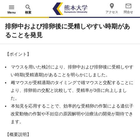
place
mail_outline
menu
search
アクセス
問合せ
Menu
検索
排卵中および排卵後に受精しやすい時期があ
ることを発見
【ポイント】
マウスを用いた検討により、排卵中および排卵後に受精しやす
い時期(受精適期)があることを明らかにしました。
雌マウスが受精適期のタイミングで雄マウスと交配することに
より、排卵前の交配と比較して、受精率が3倍に向上しまし
た。
本知見を応用することで、効率的な受精卵の作製による遺伝子
改変動物の作製や不妊症の原因解明や治療法の開発が期待でき
ます。
【概要説明】