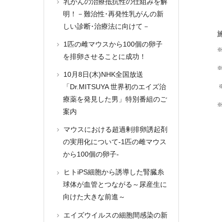
乳がんの治療抵抗性の仕組みを解
明！－難治性･再発性乳がんの新
しい診断･治療法に向けて－
1匹の雌マウスから100個の卵子
を排卵させることに成功！
10月8日(木)NHK全国放送
「Dr.MITSUYA 世界初のエイズ治
療薬を発見した男」特別番組のご
案内
マウスにおける超過剰排卵誘起剤
の実用化について-1匹の雌マウス
から100個の卵子-
ヒトiPS細胞から誘導した腎臓糸
球体が血管とつながる～尿産生に
向けた大きな前進～
エイズウイルスの細胞間感染の新