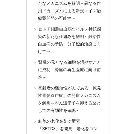
たなメカニズムを解明－異なる作
用メカニズムによる新規エイズ治
療薬開発の可能性－
ヒトＴ細胞白血病ウイルス持続感
染の新たな仕組みを解明～難治性
白血病の予防、分子標的治療に向
けて～
腎臓の元となる細胞を増やすこと
に成功～腎臓の再生医療に向け前
進～
高齢者の難治性がんである「原発
性骨髄線維症」の発症メカニズム
を解明～がん遺伝子を抑える薬と
しての有効性を確認～
細胞の老化を防ぐ酵素
「SETD8」を発見－老化をコン