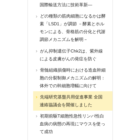
国際輸送方法に技術革新―
どの種類の筋肉細胞になるかは酵
素「LSD1」が調節 －酵素とホル
モンによる、骨格筋の分化と代謝
調節メカニズムを解明－
がん抑制遺伝子Chk2は、紫外線
による皮膚がんの発症を防ぐ
骨髄組織損傷時における造血幹細
胞の分裂制御メカニズムの解明：
体外での幹細胞増幅に向けて
先端研究基盤共用促進事業 全国
連絡協議会を開催しました
初期前駆T細胞性急性リンパ性白
血病の病態の再現にマウスを使っ
て成功