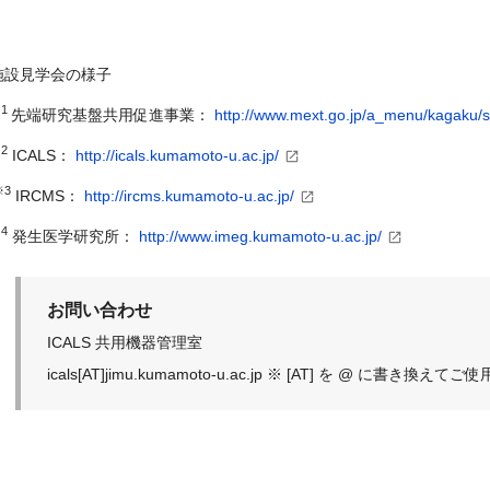
施設見学会の様子
※
1
先端研究基盤共用促進事業：
http://www.mext.go.jp/a_menu/kagaku/
※
2
ICALS
：
http://icals.kumamoto-u.ac.jp/
※
3
IRCMS
：
http://ircms.kumamoto-u.ac.jp/
※
4
発生医学研究所：
http://www.imeg.kumamoto-u.ac.jp/
お問い合わせ
ICALS 共用機器管理室
icals[AT]jimu.kumamoto-u.ac.jp ※ [AT] を @ に書き換え