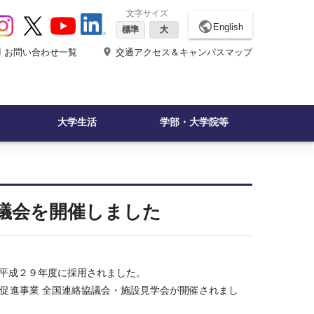
文字サイズ
public
English
標準
大
ne
place
お問い合わせ一覧
交通アクセス＆キャンパスマップ
大学生活
学部・大学院等
協議会を開催しました
に平成２９年度に採用されました。
盤共用促進事業 全国連絡協議会・施設見学会が開催されまし