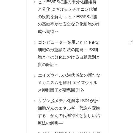
ヒトES/iPS細胞の未分化能維持
と分化 におけるメチオニン代謝
の役割を解明 ～ヒトES/iPS細胞
の高効率かつ安全な分化細胞の作
成へ期待～
コンピューターを用いたヒトiPS
細胞の形態診断法の開発－iPS細
胞とその分化における自動識別と
質の保証－
エイズウイルス潜伏感染の新たな
メカニズムを解明-エイズウイル
ス抑制因子が増悪因子!?-
リジン脱メチル化酵素LSD1が肝
細胞がんのエネルギー代謝を変換
する―がんの代謝特性と新しい治
療法の解明―