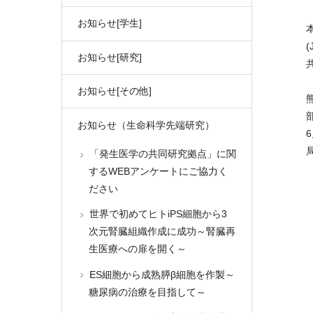
お知らせ[学生]
お知らせ[研究]
お知らせ[その他]
熊
お知らせ（生命科学先端研究）
「発生医学の共同研究拠点」に関
するWEBアンケートにご協力く
ださい
世界で初めてヒトiPS細胞から3
次元腎臓組織作成に成功～腎臓再
生医療への扉を開く～
ES細胞から成熟膵β細胞を作製～
糖尿病の治療を目指して～