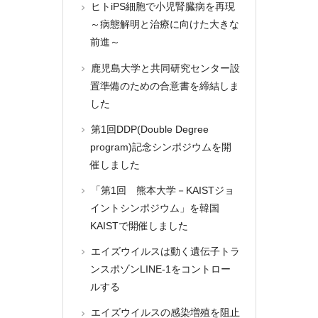
ヒトiPS細胞で小児腎臓病を再現
～病態解明と治療に向けた大きな
前進～
鹿児島大学と共同研究センター設
置準備のための合意書を締結しま
した
第1回DDP(Double Degree
program)記念シンポジウムを開
催しました
「第1回 熊本大学－KAISTジョ
イントシンポジウム」を韓国
KAISTで開催しました
エイズウイルスは動く遺伝子トラ
ンスポゾンLINE-1をコントロー
ルする
エイズウイルスの感染増殖を阻止