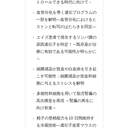
トロールできる時代に向けて－
血管分化を導く遺伝プログラムの
一部を解明―血管分化におけるヒ
ストンと転写のはたらきを同定―
エイズ患者で発生するリンパ腫の
原因遺伝子を特定！～既存薬が治
療に有効である可能性が明らかに
～
細菌感染が貧血や白血病を引き起
こす可能性：細菌感染が造血幹細
胞に与えるストレスを解明
多能性幹細胞を用いて胎児腎臓の
高次構造を再現 ～腎臓の再生に
向け前進～
精子の受精能力を10 日間維持す
る冷蔵技術―遺伝子改変マウスの