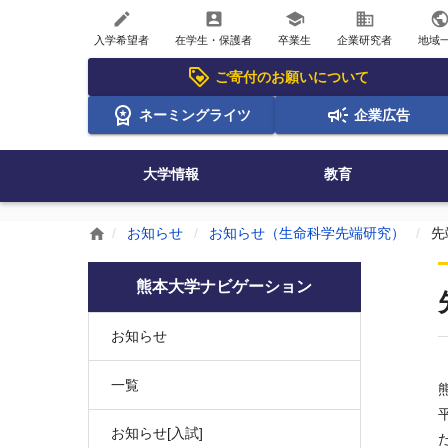
create
account_box
school
business
publi
入学希望者
在学生・保護者
卒業生
企業研究者
地域
ご寄付のお願いについて
ネーミングライツ
企業広告
大学情報
教育
お知らせ
お知らせ（生命科学先端研究）
先
home
熊本大学ナビゲーション
お知らせ
一覧
お知らせ[入試]