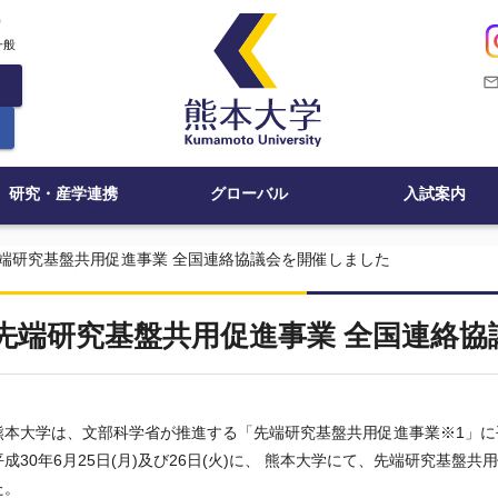
c
一般
mail_outli
研究・産学連携
グローバル
入試案内
端研究基盤共用促進事業 全国連絡協議会を開催しました
先端研究基盤共用促進事業 全国連絡
熊本大学は、文部科学省が推進する「先端研究基盤共用促進事業※1」
平成30年6月25日(月)及び26日(火)に、 熊本大学にて、先端研究基
た。