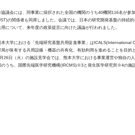
本協議会には、同事業に採択された全国の機関のうち40機関116名が
(JST)の関係者も同席しました。会議では、日本の研究開発基盤の持続
共用について、来年度の政策提言に向けた議論が行われました。
本大学における「先端研究基盤共用促進事業」はICALS(International Core-fac
部局が保有する共用設備・機器の共有化、有効利用を進めることを目的
6月26日（火）の施設見学会では、熊本大学における事業運営や独自の
局のうち、国際先端医学研究機構(IRCMS)※3と発生医学研究所※4の