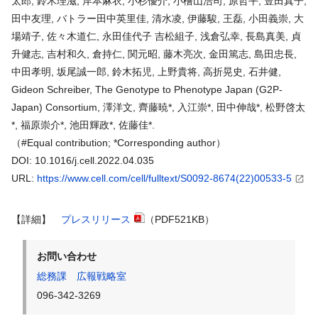
太郎, 鈴木理滋, 岸本麻衣, 小杉優介, 小檜山浩司, 原哲平, 豊田真子,
田中友理, バトラー田中英里佳, 清水凌, 伊藤駿, 王磊, 小田義崇, 大
場靖子, 佐々木道仁, 永田佳代子 吉松組子, 浅倉弘幸, 長島真美, 貞
升健志, 吉村和久, 倉持仁, 関元昭, 藤木亮次, 金田篤志, 島田忠長,
中田孝明, 坂尾誠一郎, 鈴木拓児, 上野貴将, 高折晃史, 石井健,
Gideon Schreiber, The Genotype to Phenotype Japan (G2P-
Japan) Consortium, 澤洋文, 齊藤暁*, 入江崇*, 田中伸哉*, 松野啓太
*, 福原崇介*, 池田輝政*, 佐藤佳*.
（#Equal contribution; *Corresponding author）
DOI: 10.1016/j.cell.2022.04.035
URL:
https://www.cell.com/cell/fulltext/S0092-8674(22)00533-5
【詳細】
プレスリリース
（PDF521KB）
お問い合わせ
総務課 広報戦略室
096-342-3269