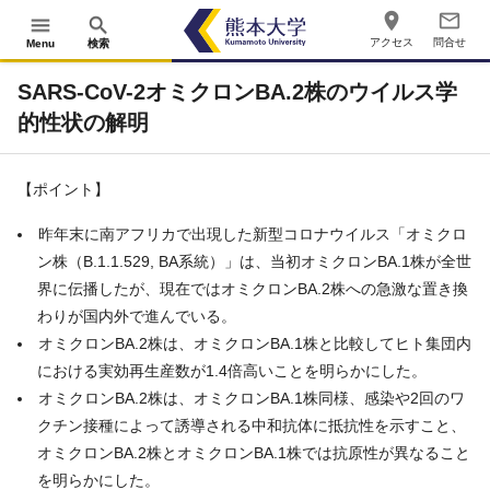
place
mail_outline
menu
search
アクセス
問合せ
Menu
検索
SARS-CoV-2オミクロンBA.2株のウイルス学
的性状の解明
【ポイント】
昨年末に南アフリカで出現した新型コロナウイルス「オミクロ
ン株（B.1.1.529, BA系統）」は、当初オミクロンBA.1株が全世
界に伝播したが、現在ではオミクロンBA.2株への急激な置き換
わりが国内外で進んでいる。
オミクロンBA.2株は、オミクロンBA.1株と比較してヒト集団内
における実効再生産数が1.4倍高いことを明らかにした。
オミクロンBA.2株は、オミクロンBA.1株同様、感染や2回のワ
クチン接種によって誘導される中和抗体に抵抗性を示すこと、
オミクロンBA.2株とオミクロンBA.1株では抗原性が異なること
を明らかにした。