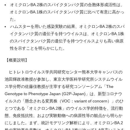
オミクロンBA.2株のスパイクタンパク質の合胞体形成活性は、
オミクロンBA.1株のスパイクタンパク質に比べて有意に高かっ
た。
ハムスターを用いた感染実験の結果、オミクロンBA.2株のスパ
イクタンパク質の遺伝子を持つウイルスは、オミクロンBA.1株
のスパイクタンパク質の遺伝子を持つウイルスよりも高い病原
性を示すことを明らかにした。
【概要説明】
ヒトレトロウイルス学共同研究センター熊本大学キャンパスの
池田輝政准教授が参加し、東京大学医科学研究所システムウイル
ス学分野の佐藤佳教授が主宰する研究コンソーシアム「The
Genotype to Phenotype Japan (G2P-Japan)」は、新型コロナウ
イルスの「懸念される変異株（VOC：variant of concern）」のひ
とつである「オミクロンBA.2株」のウイルス学的特徴を、流行動
態、免疫抵抗性、および実験動物への病原性等の観点から明らか
にしました。まず、統計モデリング解析により、オミクロンBA.2
株の実効再生産数は、オミクロンBA.1株に比べて1.4倍高いことを