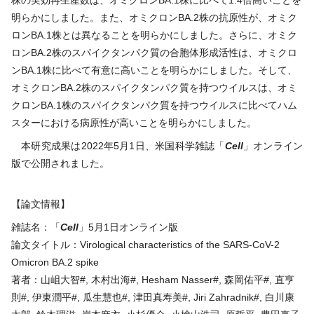
明らかにしました。また、オミクロンBA.2株の抗原性が、オミク
ロンBA.1株とは異なることを明らかにしました。さらに、オミク
ロンBA.2株のスパイクタンパク質の合胞体形成活性は、オミクロ
ンBA.1株に比べて有意に高いことを明らかにしました。そして、
オミクロンBA.2株のスパイクタンパク質を持つウイルスは、オミ
クロンBA.1株のスパイクタンパク質を持つウイルスに比べてハム
スターにおける病原性が高いことを明らかにしました。
本研究成果は2022年5月1日、米国科学雑誌「
Cell
」オンライン
版で公開されました。
【論文情報】
雑誌名：「
Cell
」5月1日オンライン版
論文タイトル：Virological characteristics of the SARS-CoV-2
Omicron BA.2 spike
著者：山岨大智#, 木村出海#, Hesham Nasser#, 森岡佑平#, 直亨
則#, 伊東潤平#, 瓜生慧也#, 津田真寿美#, Jiri Zahradnik#, 白川康