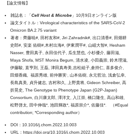
【論文情報】
雑誌名：「
Cell Host & Microbe
」10月9日オンライン版
論文タイトル：Virological characteristics of the SARS-CoV-2
Omicron BA.2.75 variant
著者：齊藤暁#, 田村友和#, Jiri Zahradnik#, 出口清香#, 田畑耕
史郎#, 安楽 佑樹#,木村出海#, 伊東潤平#, 山岨大智#, Hesham
Nasser, 豊田真子, 永田佳代子, 瓜生慧也, 小杉優介, 藤田滋,
Maya Shofa, MST Monira Begum, 清水凌, 小田義崇, 鈴木理滋,
伊藤駿, 直亨則, 王磊, 津田真寿美,吉松組子,倉持仁, 喜多俊介,
,
田畑香織, 福原秀雄, 前仲勝実
, 山本佑樹, 永元哲治, 浅倉弘幸,
長島真美, 貞升健志, 吉村和久, 上野貴将, Gideon Schreiber, 高
折晃史, The Genotype to Phenotype Japan (G2P-Japan)
Consortium, 白川康太郎, 澤洋文, 入江崇, 橋口隆生, 高山和雄,
松野啓太, 田中伸哉*, 池田輝政*, 福原崇介*, 佐藤佳*. （#Equal
contribution; *Corresponding author）
DOI：10.1016/j.chom.2022.10.003
URL：https://doi.org/10.1016/j.chom.2022.10.003