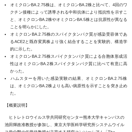
オミクロンBA.2.75株は、オミクロンBA.2株と比べて、4回のワ
クチン接種によって誘導される中和抗体により抵抗性を示すこ
と、オミクロンBA.2株やオミクロンBA.5株とは抗原性が異なる
ことを明らかにした。
オミクロンBA.2.75株のスパイクタンパク質が感染受容体であ
るACE2と既存変異株より強く結合することを実験的、構造学
的に示した。
オミクロンBA.2.75株スパイクタンパク質による合胞体形成活
性はオミクロンBA.2株スパイクタンパク質に比べて有意に高
かった。
ハムスターを用いた感染実験の結果、オミクロンBA.2.75株
は、オミクロンBA.2株よりも高い病原性を示すことを突き止め
た。
【概要説明】
ヒトレトロウイルス学共同研究センター熊本大学キャンパスの
池田輝政准教授が参加し、東京大学医科学研究所システムウイル
ス学分野の佐藤佳教授が主宰する研究コンソーシアム「The