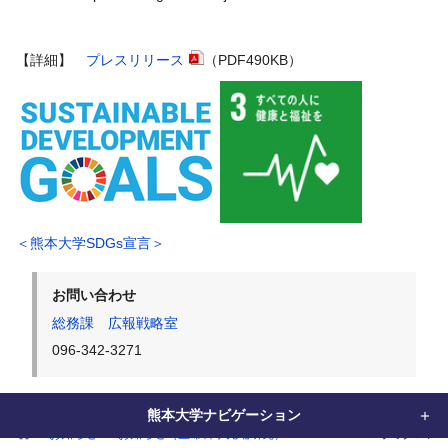
【詳細】
プレスリリース
（PDF490KB）
＜熊本大学SDGs宣言＞
お問い合わせ
総務課 広報戦略室
096-342-3271
熊本大学ナビゲーション
home
お知らせ
お知らせ（生命科学先端研究）
SARS-CoV-2オミクロ