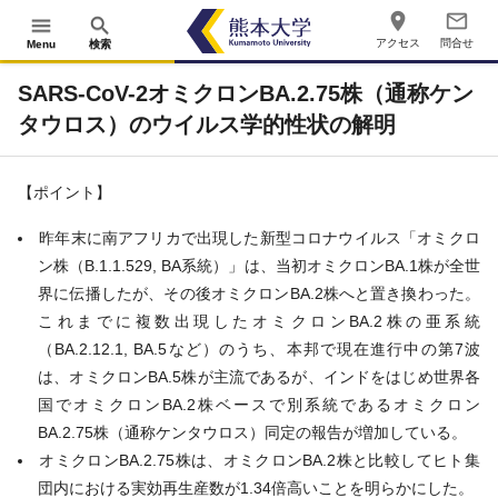
place
mail_outline
menu
search
アクセス
問合せ
Menu
検索
SARS-CoV-2オミクロンBA.2.75株（通称ケン
タウロス）のウイルス学的性状の解明
【ポイント】
昨年末に南アフリカで出現した新型コロナウイルス「オミクロ
ン株（B.1.1.529, BA系統）」は、当初オミクロンBA.1株が全世
界に伝播したが、その後オミクロンBA.2株へと置き換わった。
これまでに複数出現したオミクロンBA.2株の亜系統
（BA.2.12.1, BA.5など）のうち、本邦で現在進行中の第7波
は、オミクロンBA.5株が主流であるが、インドをはじめ世界各
国でオミクロンBA.2株ベースで別系統であるオミクロン
BA.2.75株（通称ケンタウロス）同定の報告が増加している。
オミクロンBA.2.75株は、オミクロンBA.2株と比較してヒト集
団内における実効再生産数が1.34倍高いことを明らかにした。