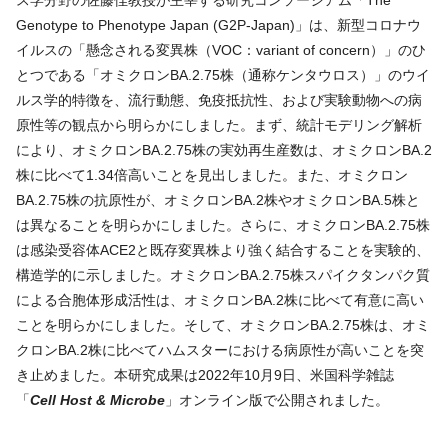
Genotype to Phenotype Japan (G2P-Japan)」は、新型コロナウ
イルスの「懸念される変異株（VOC：variant of concern）」のひ
とつである「オミクロンBA.2.75株（通称ケンタウロス）」のウイ
ルス学的特徴を、流行動態、免疫抵抗性、および実験動物への病
原性等の観点から明らかにしました。まず、統計モデリング解析
により、オミクロンBA.2.75株の実効再生産数は、オミクロンBA.2
株に比べて1.34倍高いことを見出しました。また、オミクロン
BA.2.75株の抗原性が、オミクロンBA.2株やオミクロンBA.5株と
は異なることを明らかにしました。さらに、オミクロンBA.2.75株
は感染受容体ACE2と既存変異株より強く結合することを実験的、
構造学的に示しました。オミクロンBA.2.75株スパイクタンパク質
による合胞体形成活性は、オミクロンBA.2株に比べて有意に高い
ことを明らかにしました。そして、オミクロンBA.2.75株は、オミ
クロンBA.2株に比べてハムスターにおける病原性が高いことを突
き止めました。本研究成果は2022年10月9日、米国科学雑誌
「
Cell Host & Microbe
」オンライン版で公開されました。