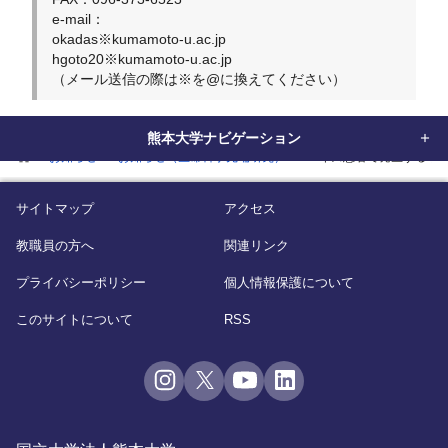
e-mail：
okadas※kumamoto-u.ac.jp
hgoto20※kumamoto-u.ac.jp
（メール送信の際は※を@に換えてください）
熊本大学ナビゲーション
home
お知らせ
お知らせ（生命科学先端研究）
エイズ患者で発生するリ
サイトマップ
アクセス
教職員の方へ
関連リンク
プライバシーポリシー
個人情報保護について
このサイトについて
RSS