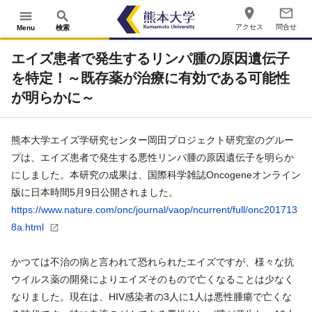
place
mail_outline
menu
search
アクセス
問合せ
Menu
検索
エイズ患者で発生するリンパ腫の原因遺伝子
を特定！～既存薬が治療に有効である可能性
が明らかに～
熊本大学エイズ学研究センター岡田プロジェクト研究室のグルー
プは、エイズ患者で発生する悪性リンパ腫の原因遺伝子を明らか
にしました。本研究の成果は、国際科学雑誌Oncogeneオンライン
版に日本時間5月9日公開されました。
https://www.nature.com/onc/journal/vaop/ncurrent/full/onc201713
8a.html
かつては不治の病と言われて恐れられたエイズですが、様々な抗
ウイルス薬の開発によりエイズそのもので亡くなることは少なく
なりました。現在は、HIV感染者の3人に1人は悪性腫瘍で亡くな