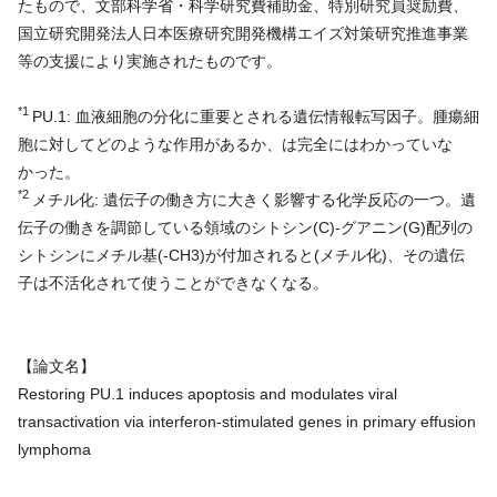
たもので、文部科学省・科学研究費補助金、特別研究員奨励費、
国立研究開発法人日本医療研究開発機構エイズ対策研究推進事業
等の支援により実施されたものです。
*1
PU.1: 血液細胞の分化に重要とされる遺伝情報転写因子。腫瘍細
胞に対してどのような作用があるか、は完全にはわかっていな
かった。
*2
メチル化: 遺伝子の働き方に大きく影響する化学反応の一つ。遺
伝子の働きを調節している領域のシトシン(C)-グアニン(G)配列の
シトシンにメチル基(-CH3)が付加されると(メチル化)、その遺伝
子は不活化されて使うことができなくなる。
【論文名】
Restoring PU.1 induces apoptosis and modulates viral
transactivation via interferon-stimulated genes in primary effusion
lymphoma