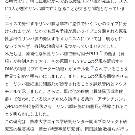
る時代です。特に血液のがんである悪性リンパ腫が発生し、10人
に1人が悪性リンパ腫で亡くなることが大きな問題となっていま
す。
エイズで発生するリンパ腫は非常に悪性でいくつかのタイプに分
けられますが、なかでも最も予後が悪いタイプに分類される原発
性滲出性リンパ腫の発症するメカニズムについては、明らかに
なっておらず、有効な治療法も見つかっていませんでした。
*1
私たちは、原発性滲出性リンパ腫で転写因子PU.1
の働き（発
現）が抑制されており、その原因としてPU.1の発現を調節する
*2
DNAの領域（プロモーター領域）がメチル化
されていることを
世界で初めて明らかにしました。また、PU.1の発現を回復させる
と、リンパ腫細胞に細胞死が誘導されることを試験管内とマウス
モデルで示しました。さらに、既に他の疾病（骨髄異形成症候
群）で使われている脱メチル化を誘導する薬剤「アザシチジン」
がPU.1の発現を回復させ、リンパ腫細胞に細胞死が誘導されるこ
とを明らかにしました。
この研究は、熊本大学エイズ学研究センター岡田プロジェクト研
究室の後藤裕樹 博士 (特定事業研究員)、岡田誠治 教授らが行っ