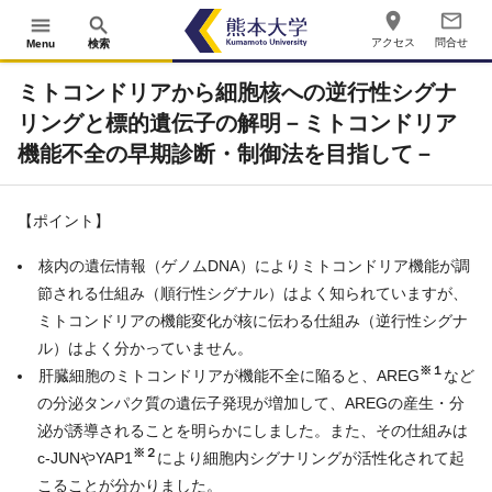
place
mail_outline
menu
search
アクセス
問合せ
Menu
検索
ミトコンドリアから細胞核への逆行性シグナ
リングと標的遺伝子の解明－ミトコンドリア
機能不全の早期診断・制御法を目指して－
【ポイント】
核内の遺伝情報（ゲノム
DNA
）によりミトコンドリア機能が調
節される仕組み（順行性シグナル）はよく知られていますが、
ミトコンドリアの機能変化が核に伝わる仕組み（逆行性シグナ
ル）はよく分かっていません。
※
１
肝臓細胞のミトコンドリアが機能不全に陥ると、
AREG
など
の分泌タンパク質の遺伝子発現が増加して、
AREG
の産生・分
泌が誘導されることを明らかにしました。また、その仕組みは
※
２
c-JUN
や
YAP1
により細胞内シグナリングが活性化されて起
こることが分かりました。