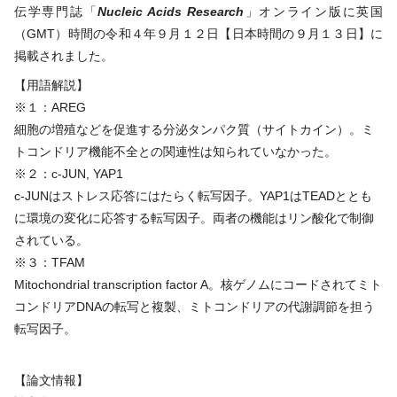
伝学専門誌「
Nucleic Acids Research
」オンライン版に英国
（
GMT
）時間の令和４年９月１２日【日本時間の９月１３日】に
掲載されました。
【用語解説】
※１：
AREG
細胞の増殖などを促進する分泌タンパク質（サイトカイン）。ミ
トコンドリア機能不全との関連性は知られていなかった。
※２：c-JUN, YAP1
c-JUNはストレス応答にはたらく転写因子。YAP1はTEADととも
に環境の変化に応答する転写因子。両者の機能はリン酸化で制御
されている。
※３：
TFAM
Mitochondrial transcription factor A。核ゲノムにコードされてミト
コンドリア
DNA
の転写と複製、ミトコンドリアの代謝調節を担う
転写因子。
【論文情報】