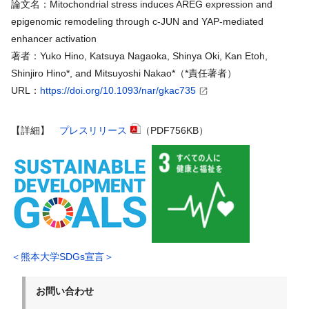
論文名：Mitochondrial stress induces AREG expression and
epigenomic remodeling through c-JUN and YAP-mediated
enhancer activation
著者：Yuko Hino, Katsuya Nagaoka, Shinya Oki, Kan Etoh,
Shinjiro Hino*, and
Mitsuyoshi Nakao*（*責任著者）
URL：
https://doi.org/10.1093/nar/gkac735
【詳細】
プレスリリース
（PDF756KB）
＜熊本大学SDGs宣言＞
お問い合わせ