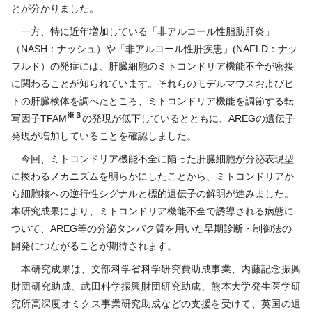
とが分かりました。
一方、特に近年増加している「非アルコール性脂肪肝炎」
（
NASH
：ナッシュ）や「非アルコール性肝疾患」
(NAFLD
：ナッ
フルド）の発症には、肝臓細胞のミトコンドリア機能不全が密接
に関わることが知られています。それらのモデルマウスおよびヒ
トの肝臓検体を調べたところ、ミトコンドリア機能を調節する転
※
３
写因子
TFAM
の発現が低下しているとともに、
AREG
の遺伝子
発現が増加していることを確認しました。
今回、ミトコンドリア機能不全に陥った肝臓細胞が分泌表現型
に換わるメカニズムを明らかにしたことから、ミトコンドリアか
ら細胞核への逆行性シグナルと標的遺伝子の解明が進みました。
本研究成果により、ミトコンドリア機能不全で誘導される病態に
ついて、
AREG
等の分泌タンパク質を用いた早期診断・制御法の
開発につながることが期待されます。
本研究成果は、文部科学省科学研究費助成事業、内藤記念振興
財団研究助成、武田科学振興財団研究助成、熊本大学発生医学研
究所高深度オミクス事業研究助成などの支援を受けて、英国の遺