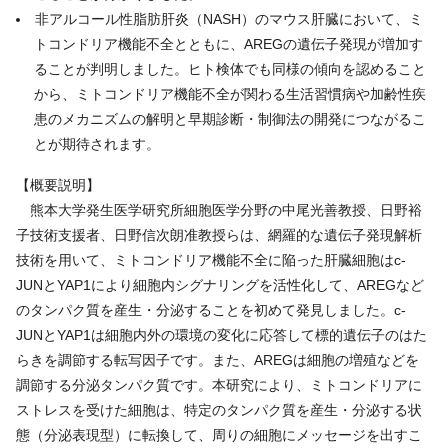
非アルコール性脂肪肝炎（
NASH
）のマウス肝臓において、ミ
トコンドリア機能不全とともに、
AREG
の遺伝子発現が増加す
ることが判明しました。ヒト検体でも同様の傾向を認めること
から、ミトコンドリア機能不全が関わる生活習慣病や加齢性疾
患のメカニズムの解明と早期診断・制御法の開発につながるこ
とが期待されます。
【概要説明】
熊本大学発生医学研究所細胞医学分野の中尾光善教授、日野裕
子技術支援者、日野信次朗准教授らは、網羅的な遺伝子発現解析
技術を用いて、ミトコンドリア機能不全に陥った肝臓細胞は
c-
JUN
と
YAP1
により細胞内シグナリングを活性化して、
AREG
など
のタンパク質を産生・分泌することを初めて発見しました。
c-
JUN
と
YAP1
は細胞内外の環境の変化に応答して標的遺伝子のはた
らきを調節する転写因子です。また、
AREG
は細胞の増殖などを
調節する分泌タンパク質です。本研究により、ミトコンドリアに
ストレスを受けた細胞は、特定のタンパク質を産生・分泌する状
態（分泌表現型）に転換して、周りの細胞にメッセージを出すこ