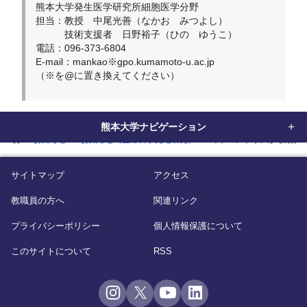
熊本大学発生医学研究所細胞医学分野
担当：教授 中尾光善（なかお みつよし）
技術支援者 日野裕子（ひの ゆうこ）
電話：096-373-6804
E-mail：mankao※gpo.kumamoto-u.ac.jp
（※を@に置き換えてください）
熊本大学ナビゲーション
home
お知らせ
お知らせ（生命科学先端研究）
ミトコンドリアから細胞
サイトマップ
アクセス
教職員の方へ
関連リンク
プライバシーポリシー
個人情報保護について
このサイトについて
RSS