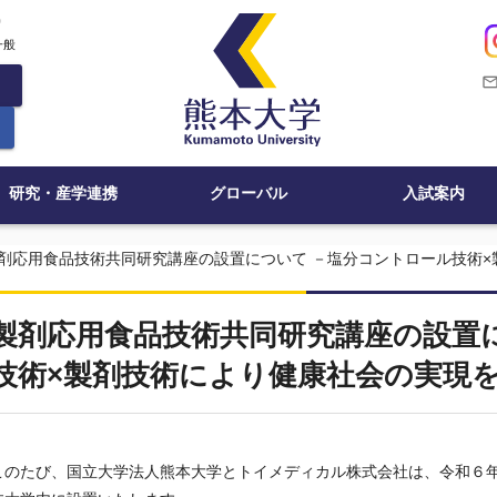
c
一般
mail_outli
研究・産学連携
グローバル
入試案内
剤応用食品技術共同研究講座の設置について －塩分コントロール技術
製剤応用食品技術共同研究講座の設置
技術×製剤技術により健康社会の実現
このたび、国立大学法人熊本大学とトイメディカル株式会社は、令和６