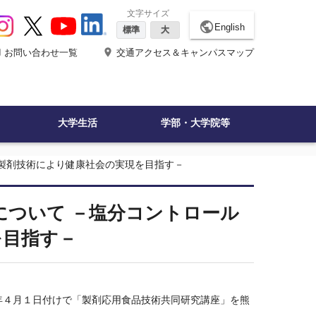
文字サイズ
public
English
標準
大
ne
place
お問い合わせ一覧
交通アクセス＆キャンパスマップ
大学生活
学部・大学院等
×製剤技術により健康社会の実現を目指す－
について －塩分コントロール
を目指す－
年４月１日付けで「製剤応用食品技術共同研究講座」を熊