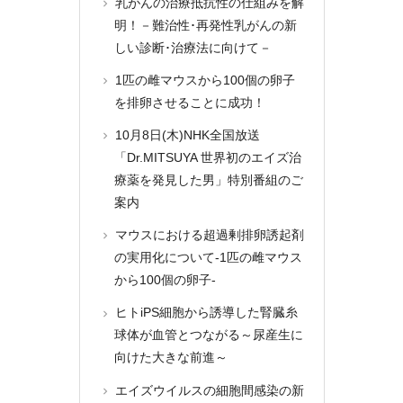
乳がんの治療抵抗性の仕組みを解
明！－難治性･再発性乳がんの新
しい診断･治療法に向けて－
1匹の雌マウスから100個の卵子
を排卵させることに成功！
10月8日(木)NHK全国放送
「Dr.MITSUYA 世界初のエイズ治
療薬を発見した男」特別番組のご
案内
マウスにおける超過剰排卵誘起剤
の実用化について-1匹の雌マウス
から100個の卵子-
ヒトiPS細胞から誘導した腎臓糸
球体が血管とつながる～尿産生に
向けた大きな前進～
エイズウイルスの細胞間感染の新