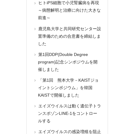
ヒトiPS細胞で小児腎臓病を再現
～病態解明と治療に向けた大きな
前進～
鹿児島大学と共同研究センター設
置準備のための合意書を締結しま
した
第1回DDP(Double Degree
program)記念シンポジウムを開
催しました
「第1回 熊本大学－KAISTジョ
イントシンポジウム」を韓国
KAISTで開催しました
エイズウイルスは動く遺伝子トラ
ンスポゾンLINE-1をコントロー
ルする
エイズウイルスの感染増殖を阻止