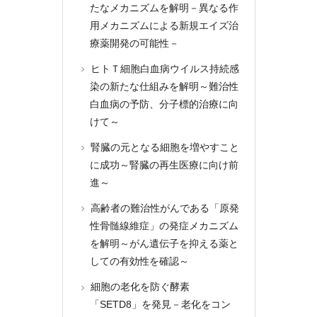
たなメカニズムを解明－異なる作
用メカニズムによる新規エイズ治
療薬開発の可能性－
ヒトＴ細胞白血病ウイルス持続感
染の新たな仕組みを解明～難治性
白血病の予防、分子標的治療に向
けて～
腎臓の元となる細胞を増やすこと
に成功～腎臓の再生医療に向け前
進～
高齢者の難治性がんである「原発
性骨髄線維症」の発症メカニズム
を解明～がん遺伝子を抑える薬と
しての有効性を確認～
細胞の老化を防ぐ酵素
「SETD8」を発見－老化をコン