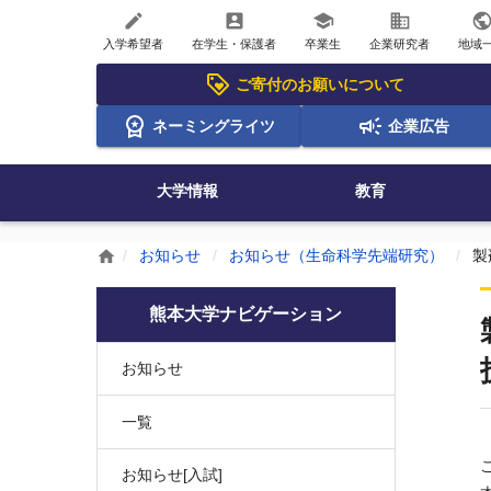
create
account_box
school
business
publi
入学希望者
在学生・保護者
卒業生
企業研究者
地域
ご寄付のお願いについて
ネーミングライツ
企業広告
大学情報
教育
お知らせ
お知らせ（生命科学先端研究）
製
home
熊本大学ナビゲーション
お知らせ
一覧
お知らせ[入試]