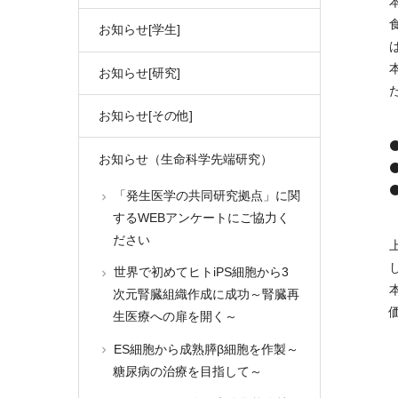
お知らせ[学生]
お知らせ[研究]
お知らせ[その他]
お知らせ（生命科学先端研究）
「発生医学の共同研究拠点」に関
するWEBアンケートにご協力く
ださい
世界で初めてヒトiPS細胞から3
次元腎臓組織作成に成功～腎臓再
生医療への扉を開く～
ES細胞から成熟膵β細胞を作製～
糖尿病の治療を目指して～