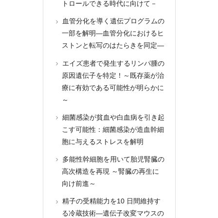
トロールできる時代に向けて－
血管分化を導く遺伝プログラムの
一部を解明―血管分化におけるヒ
ストンと転写のはたらきを同定―
エイズ患者で発生するリンパ腫の
原因遺伝子を特定！～既存薬が治
療に有効である可能性が明らかに
～
細菌感染が貧血や白血病を引き起
こす可能性：細菌感染が造血幹細
胞に与えるストレスを解明
多能性幹細胞を用いて胎児腎臓の
高次構造を再現 ～腎臓の再生に
向け前進～
精子の受精能力を10 日間維持す
る冷蔵技術―遺伝子改変マウスの