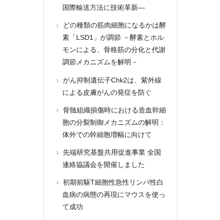
国際輸送方法に技術革新―
どの種類の筋肉細胞になるかは酵
素「LSD1」が調節 －酵素とホル
モンによる、骨格筋の分化と代謝
調節メカニズムを解明－
がん抑制遺伝子Chk2は、紫外線
による皮膚がんの発症を防ぐ
骨髄組織損傷時における造血幹細
胞の分裂制御メカニズムの解明：
体外での幹細胞増幅に向けて
先端研究基盤共用促進事業 全国
連絡協議会を開催しました
初期前駆T細胞性急性リンパ性白
血病の病態の再現にマウスを使っ
て成功