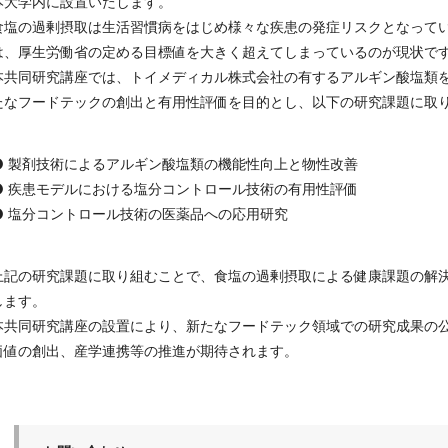
本大学内に設置いたします。
食塩の過剰摂取は生活習慣病をはじめ様々な疾患の発症リスクとなって
は、厚生労働省の定める目標値を大きく超えてしまっているのが現状で
本共同研究講座では、トイメディカル株式会社の有するアルギン酸塩類
たなフードテックの創出と有用性評価を目的とし、以下の研究課題に取
⚫ 製剤技術によるアルギン酸塩類の機能性向上と物性改善
⚫ 疾患モデルにおける塩分コントロール技術の有用性評価
⚫ 塩分コントロール技術の医薬品への応用研究
上記の研究課題に取り組むことで、食塩の過剰摂取による健康課題の解
します。
本共同研究講座の設置により、新たなフードテック領域での研究成果の
価値の創出、産学連携等の推進が期待されます。