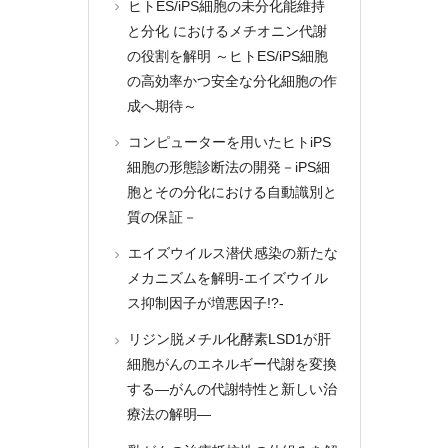
ヒトES/iPS細胞の未分化能維持
と分化 におけるメチオニン代謝
の役割を解明 ～ヒトES/iPS細胞
の高効率かつ安全な分化細胞の作
成へ期待～
コンピューターを用いたヒトiPS
細胞の形態診断法の開発－iPS細
胞とその分化における自動識別と
質の保証－
エイズウイルス潜伏感染の新たな
メカニズムを解明-エイズウイル
ス抑制因子が増悪因子!?-
リジン脱メチル化酵素LSD1が肝
細胞がんのエネルギー代謝を変換
する―がんの代謝特性と新しい治
療法の解明―